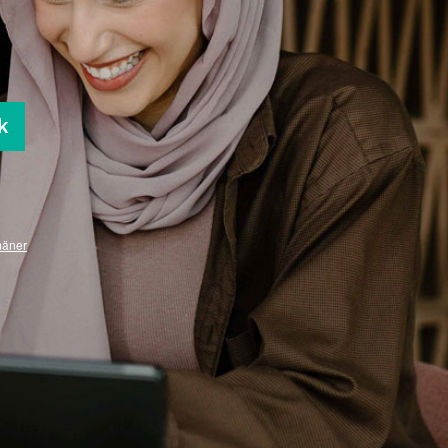
k
mäner