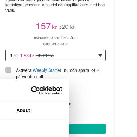
komplexa hemsidor, e-handel och applikationer med hög
trafik.
157
kr
320 kr
månadskostnad första året
därefter 320 kr
1 år:
1 884 kr
3 832 kr
Aktivera
Weebly Starter
 nu och spara 24 % 
på webbhotell
Upp till 10 hemsidor/domäner
300GB
utrymme
SSD
4 CPU, 4GB RAM ~200K besökare/mån
About
läs mer
Köp nu