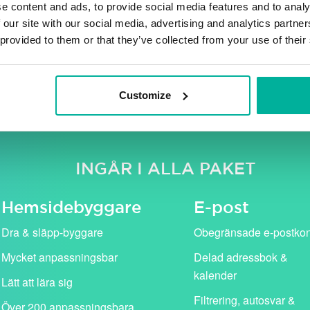
e content and ads, to provide social media features and to analy
 our site with our social media, advertising and analytics partn
 provided to them or that they’ve collected from your use of their
e moms. Våra kampanjpriser (i rosa) gäller för det första år
standardpris (visas med genomstruken text).
Customize
INGÅR I ALLA PAKET
Hemside­byggare
E-post
Dra & släpp-byggare
Obegränsade e-postko
Mycket anpassningsbar
Delad adressbok &
kalender
Lätt att lära sig
Filtrering, autosvar &
Över 200 anpassningsbara