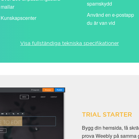
spamskydd
mallar
Använd en e-postapp
Kunskapscenter
du är van vid
Visa fullständiga tekniska specifikationer
TRIAL STARTER
Bygg din hemsida, få skrädd
prova Weebly på samma gång. T