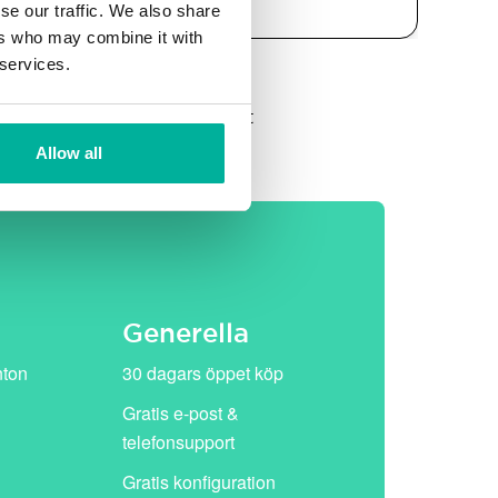
se our traffic. We also share
ers who may combine it with
 services.
et, därefter ersätts de av vårt
Allow all
Generella
nton
30 dagars öppet köp
Gratis e-post &
telefonsupport
Gratis konfiguration