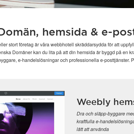
Domän, hemsida & e-pos
ller stort företag är våra webbhotell skräddarsydda för att uppfy
enska Domäner kan du lita på att din hemsida är byggd på en kraft
ggare, e-handelslösningar och professionella e-posttjänster. P
Weebly hemsi
Dra och släpp-byggare med av
kraftfulla e-handelslösningar Kr
lätt att använda