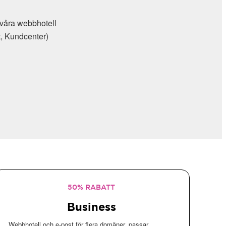
ra webbhotell
undcenter)
50% RABATT
Business
Webbhotell och e-post för flera domäner, passar