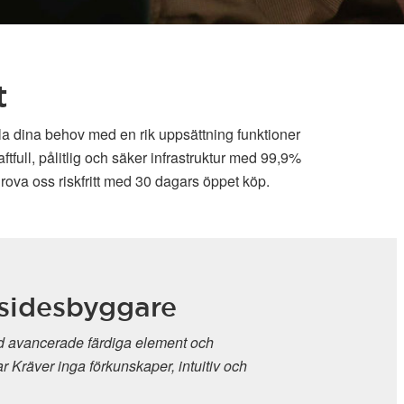
t
lla dina behov med en rik uppsättning funktioner
full, pålitlig och säker infrastruktur med 99,9%
rova oss riskfritt med 30 dagars öppet köp.
desbyggare
ancerade färdiga element och
äver inga förkunskaper, intuitiv och