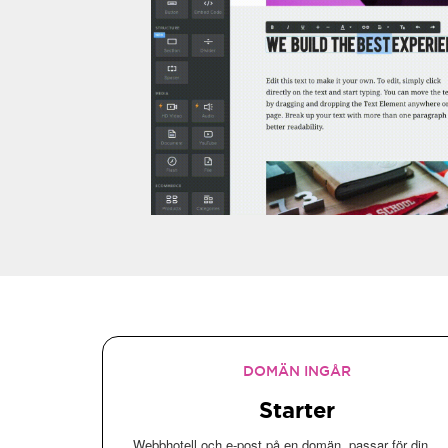
DOMÄN INGÅR
Starter
Webbhotell och e-post på en domän, passar för din