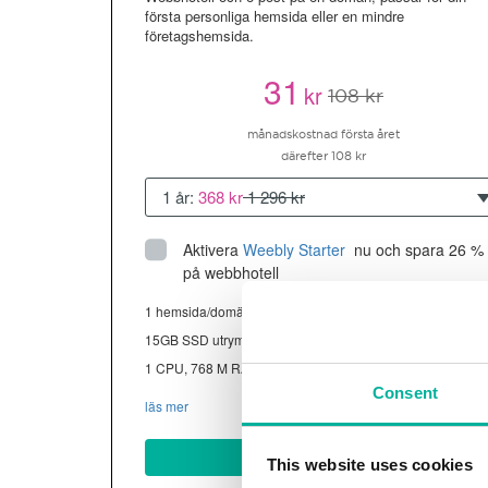
första personliga hemsida eller en mindre
företagshemsida.
31
kr
108 kr
månadskostnad första året
därefter 108 kr
1 år:
368 kr
1 296 kr
Aktivera
Weebly Starter
 nu och spara 26 % 
på webbhotell
1 hemsida/domän
15GB SSD utrymme
1 CPU, 768 M RAM ~13K besökare/mån
Consent
läs mer
Köp nu
This website uses cookies