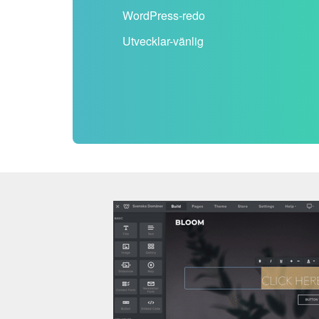
WordPress-redo
Utvecklar-vänlig