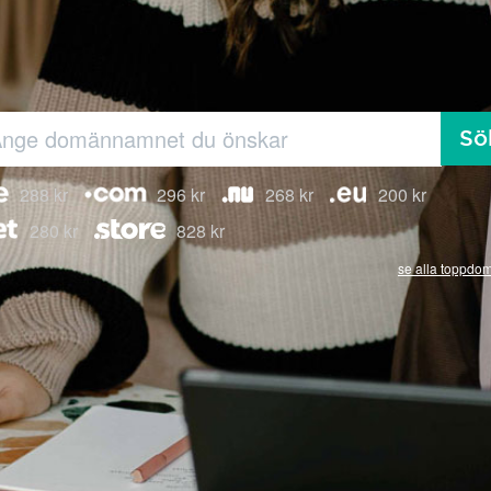
Sö
288 kr
296 kr
268 kr
200 kr
280 kr
828 kr
se alla toppdo