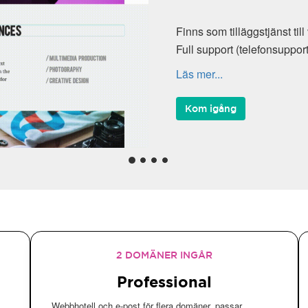
Finns som tilläggstjänst till vå
Full support (telefonsupport, K
Läs mer...
Kom igång
2 DOMÄNER INGÅR
Professional
Webbhotell och e-post för flera domäner, passar