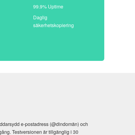
99.9% Uptime
Daglig
säkerhetskopiering
arsydd e-postadress (@dindomän) och
estversionen är tillgänglig i 30