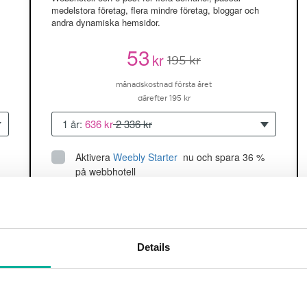
medelstora företag, flera mindre företag, bloggar och
andra dynamiska hemsidor.
53
kr
195 kr
månadskostnad första året
därefter 195 kr
1 år:
636 kr
2 336 kr
Aktivera
Weebly Starter
 nu och spara 36 % 
på webbhotell
Upp till 5 hemsidor/domäner
150GB
utrymme
SSD
2 CPU, 2GB RAM ~60K besökare/mån
Details
läs mer
Köp nu