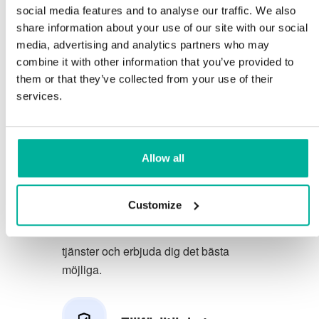
social media features and to analyse our traffic. We also
Du förtjänar att ha de allra bästa
share information about your use of our site with our social
media, advertising and analytics partners who may
förutsättningarna för din verksamhet.
combine it with other information that you’ve provided to
them or that they’ve collected from your use of their
Vi har en trevlig och kunnig
services.
telefonsupport på svenska och vi
erbjuder 30 dagars öppet köp på våra
tjänster.
Allow all
Vi strävar efter att överträfa dina
förväntningar genom att erbjuda en
Customize
förstklassig service. Vi lär oss av din
feedback så att vi kan förbättra våra
tjänster och erbjuda dig det bästa
möjliga.