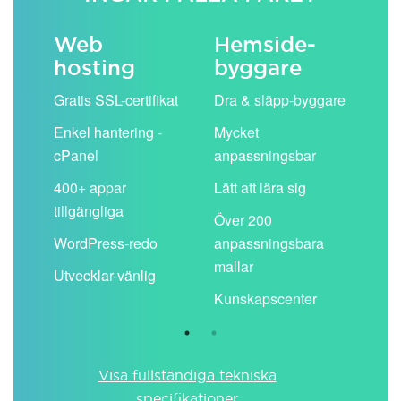
Web
Hemside­
E-
hosting
byggare
 köp
Obe
Gratis SSL-certifikat
Dra & släpp-byggare
pos
Enkel hantering -
Mycket
Del
cPanel
anpassningsbar
kal
ion
400+ appar
Lätt att lära sig
Filt
tillgängliga
spa
Över 200
WordPress-redo
anpassningsbara
Anv
ing
mallar
pos
Utvecklar-vänlig
du ä
Kunskapscenter
Visa fullständiga tekniska
specifikationer