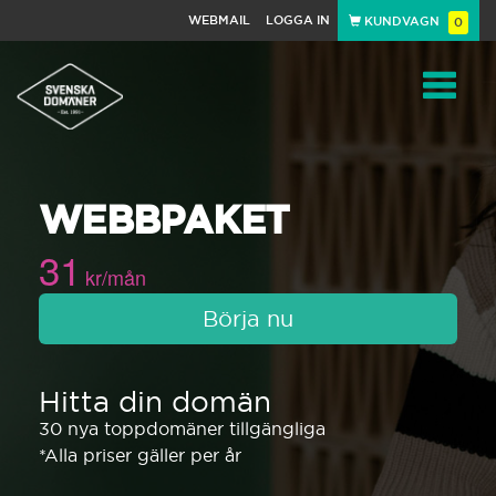
WEBMAIL
LOGGA IN
KUNDVAGN
0
Toggle
WEBBPAKET
navigat
31
kr/mån
Börja nu
Hitta din domän
30 nya toppdomäner tillgängliga
*Alla priser gäller per år