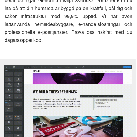
betallösningar. Genom att välja Svenska Domäner kan du
lita på att din hemsida är byggd på en kraftfull, pålitlig och
säker infrastruktur med 99,9% upptid. Vi har även
lättanvända hemsidesbyggare, e-handelslösningar och
professionella e-posttjänster. Prova oss riskfritt med 30
dagars öppet köp.