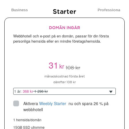
Starter
Business
Professional
DOMÄN INGÅR
Webbhotell och e-post på en domän, passar för din första
personliga hemsida eller en mindre företagshemsida.
31
kr
108 kr
månadskostnad första året
därefter 108 kr
1 år:
368 kr
1 296 kr
Aktivera
Weebly Starter
 nu och spara 26 % på 
webbhotell
1 hemsida/domän
15GB SSD utrymme