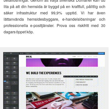
betallösningar. Genom att välja Svenska Domäner kan du
lita på att din hemsida är byggd på en kraftfull, pålitlig och
säker infrastruktur med 99,9% upptid. Vi har även
lättanvända hemsidesbyggare, e-handelslösningar och
professionella e-posttjänster. Prova oss riskfritt med 30
dagars öppet köp.