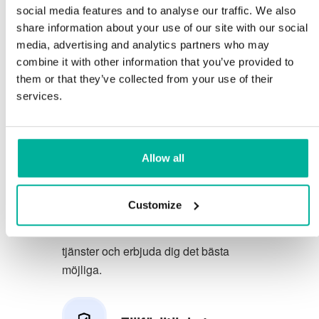
social media features and to analyse our traffic. We also
Du förtjänar att ha de allra bästa
share information about your use of our site with our social
media, advertising and analytics partners who may
förutsättningarna för din verksamhet.
combine it with other information that you’ve provided to
them or that they’ve collected from your use of their
Vi har en trevlig och kunnig
services.
telefonsupport på svenska och vi
erbjuder 30 dagars öppet köp på våra
tjänster.
Allow all
Vi strävar efter att överträfa dina
förväntningar genom att erbjuda en
Customize
förstklassig service. Vi lär oss av din
feedback så att vi kan förbättra våra
tjänster och erbjuda dig det bästa
möjliga.