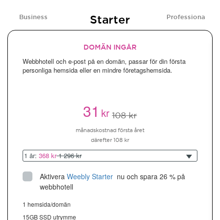
Starter
Business
Professional
DOMÄN INGÅR
Webbhotell och e-post på en domän, passar för din första
personliga hemsida eller en mindre företagshemsida.
31
kr
108 kr
månadskostnad första året
därefter 108 kr
1 år:
368 kr
1 296 kr
Aktivera
Weebly Starter
 nu och spara 26 % på 
webbhotell
1 hemsida/domän
15GB SSD utrymme