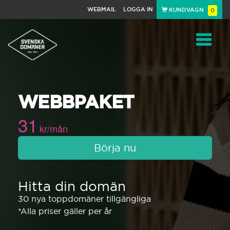
WEBMAIL
LOGGA IN
KUNDVAGN
0
Toggle
WEBBPAKET
navigat
31
kr/mån
Börja nu
Hitta din domän
30 nya toppdomäner tillgängliga
*Alla priser gäller per år