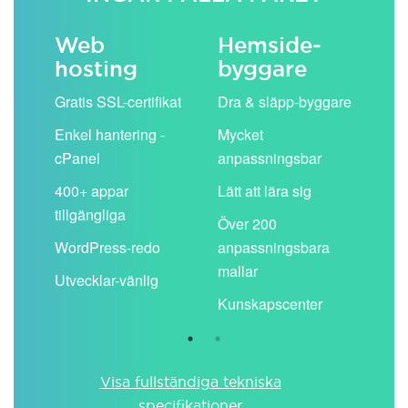
Web
Hemside­
E-
hosting
byggare
 köp
Obe
Gratis SSL-certifikat
Dra & släpp-byggare
pos
Enkel hantering -
Mycket
Del
cPanel
anpassningsbar
kal
ion
400+ appar
Lätt att lära sig
Filt
tillgängliga
spa
Över 200
WordPress-redo
anpassningsbara
Anv
ing
mallar
pos
Utvecklar-vänlig
du ä
Kunskapscenter
Visa fullständiga tekniska
specifikationer