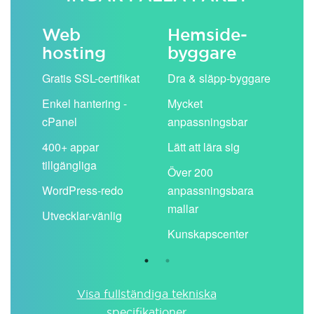
Web
Hemside­
E-
hosting
byggare
 köp
Obe
Gratis SSL-certifikat
Dra & släpp-byggare
pos
Enkel hantering -
Mycket
Del
cPanel
anpassningsbar
kal
ion
400+ appar
Lätt att lära sig
Filt
tillgängliga
spa
Över 200
WordPress-redo
anpassningsbara
Anv
ing
mallar
pos
Utvecklar-vänlig
du ä
Kunskapscenter
Visa fullständiga tekniska
specifikationer