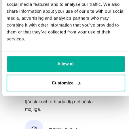
social media features and to analyse our traffic. We also
Du förtjänar att ha de allra bästa
share information about your use of our site with our social
media, advertising and analytics partners who may
förutsättningarna för din verksamhet.
combine it with other information that you’ve provided to
them or that they’ve collected from your use of their
Vi har en trevlig och kunnig
services.
telefonsupport på svenska och vi
erbjuder 30 dagars öppet köp på våra
tjänster.
Allow all
Vi strävar efter att överträfa dina
förväntningar genom att erbjuda en
Customize
förstklassig service. Vi lär oss av din
feedback så att vi kan förbättra våra
tjänster och erbjuda dig det bästa
möjliga.