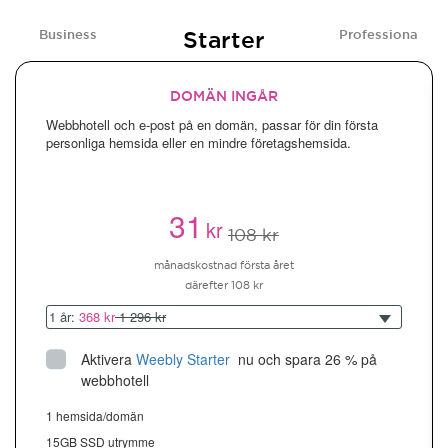
Starter
Business
Professional
DOMÄN INGÅR
Webbhotell och e-post på en domän, passar för din första
personliga hemsida eller en mindre företagshemsida.
31
kr
108 kr
månadskostnad första året
därefter 108 kr
1 år:
368 kr
1 296 kr
Aktivera
Weebly Starter
 nu och spara 26 % på 
webbhotell
1 hemsida/domän
15GB SSD utrymme