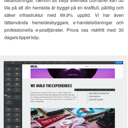
betallösningar. Genom att välja Svenska Domäner kan du
lita på att din hemsida är byggd på en kraftfull, pålitlig och
säker infrastruktur med 99,9% upptid. Vi har även
lättanvända hemsidesbyggare, e-handelslösningar och
professionella e-posttjänster. Prova oss riskfritt med 30
dagars öppet köp.