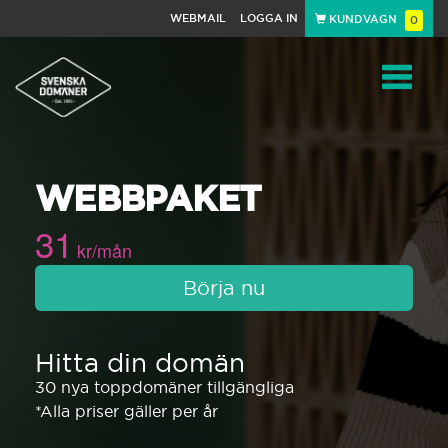
WEBMAIL
LOGGA IN
KUNDVAGN
0
Toggle
WEBBPAKET
navigat
31
kr/mån
Börja nu
Hitta din domän
30 nya toppdomäner tillgängliga
*Alla priser gäller per år