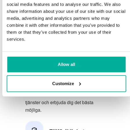
social media features and to analyse our traffic. We also
Du förtjänar att ha de allra bästa
share information about your use of our site with our social
media, advertising and analytics partners who may
förutsättningarna för din verksamhet.
combine it with other information that you’ve provided to
them or that they’ve collected from your use of their
Vi har en trevlig och kunnig
services.
telefonsupport på svenska och vi
erbjuder 30 dagars öppet köp på våra
tjänster.
Allow all
Vi strävar efter att överträfa dina
förväntningar genom att erbjuda en
Customize
förstklassig service. Vi lär oss av din
feedback så att vi kan förbättra våra
tjänster och erbjuda dig det bästa
möjliga.