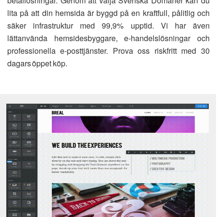
betallösningar. Genom att välja Svenska Domäner kan du
lita på att din hemsida är byggd på en kraftfull, pålitlig och
säker infrastruktur med 99,9% upptid. Vi har även
lättanvända hemsidesbyggare, e-handelslösningar och
professionella e-posttjänster. Prova oss riskfritt med 30
dagars öppet köp.