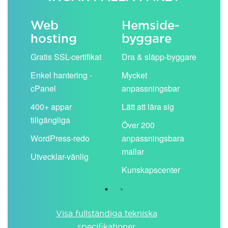
Web
Hemside­
E-
hosting
byggare
 köp
Obe
Gratis SSL-certifikat
Dra & släpp-byggare
pos
Enkel hantering -
Mycket
Del
cPanel
anpassningsbar
kal
ion
400+ appar
Lätt att lära sig
Filt
tillgängliga
spa
Över 200
WordPress-redo
anpassningsbara
Anv
ing
mallar
pos
Utvecklar-vänlig
du ä
Kunskapscenter
Visa fullständiga tekniska
specifikationer