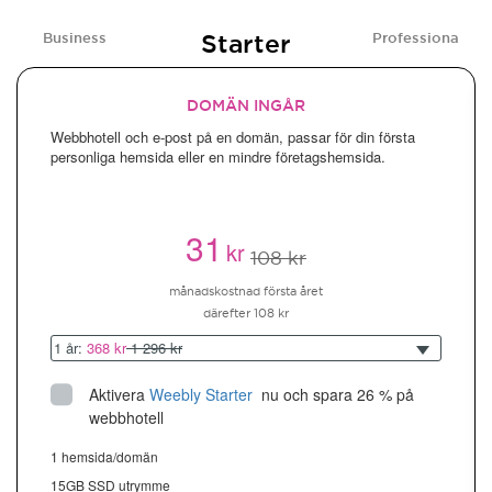
Starter
Business
Professional
DOMÄN INGÅR
Webbhotell och e-post på en domän, passar för din första
personliga hemsida eller en mindre företagshemsida.
31
kr
108 kr
månadskostnad första året
därefter 108 kr
1 år:
368 kr
1 296 kr
Aktivera
Weebly Starter
 nu och spara 26 % på 
webbhotell
1 hemsida/domän
15GB SSD utrymme