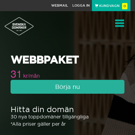
WEBMAIL
LOGGA IN
KUNDVAGN
0
Toggle
WEBBPAKET
navigat
31
kr/mån
Börja nu
Hitta din domän
30 nya toppdomäner tillgängliga
*Alla priser gäller per år