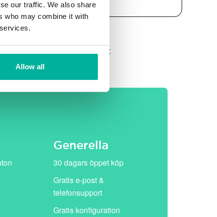
se our traffic. We also share
ers who may combine it with
 services.
et, därefter ersätts de av vårt
Allow all
Generella
nton
30 dagars öppet köp
Gratis e-post &
telefonsupport
Gratis konfiguration