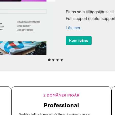
Finns som tilläggstjänst till våra
Full support (telefonsupport, Kun
Läs mer...
Kom igång
2 DOMÄNER INGÅR
Professional
Webbhotell och e-post för flera domäner, passar