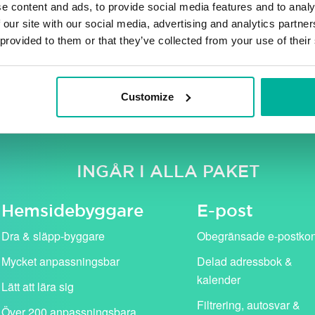
e content and ads, to provide social media features and to analy
 our site with our social media, advertising and analytics partn
 provided to them or that they’ve collected from your use of their
e moms. Våra kampanjpriser (i rosa) gäller för det första år
standardpris (visas med genomstruken text).
Customize
INGÅR I ALLA PAKET
Hemside­byggare
E-post
Dra & släpp-byggare
Obegränsade e-postko
Mycket anpassningsbar
Delad adressbok &
kalender
Lätt att lära sig
Filtrering, autosvar &
Över 200 anpassningsbara