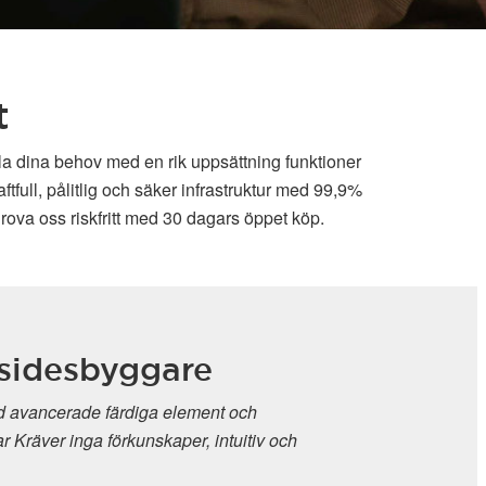
t
lla dina behov med en rik uppsättning funktioner
full, pålitlig och säker infrastruktur med 99,9%
rova oss riskfritt med 30 dagars öppet köp.
esbyggare
cerade färdiga element och
er inga förkunskaper, intuitiv och