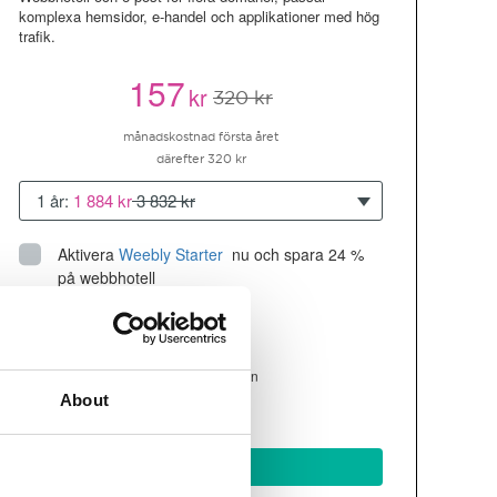
komplexa hemsidor, e-handel och applikationer med hög
trafik.
157
kr
320 kr
månadskostnad första året
därefter 320 kr
1 år:
1 884 kr
3 832 kr
Aktivera
Weebly Starter
 nu och spara 24 % 
på webbhotell
Upp till 10 hemsidor/domäner
300GB
utrymme
SSD
4 CPU, 4GB RAM ~200K besökare/mån
About
läs mer
Köp nu