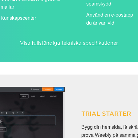
spamskydd
mallar
Använd en e-postapp
Kunskapscenter
du är van vid
Visa fullständiga tekniska specifikationer
TRIAL STARTER
Bygg din hemsida, få sk
prova Weebly på samma gån