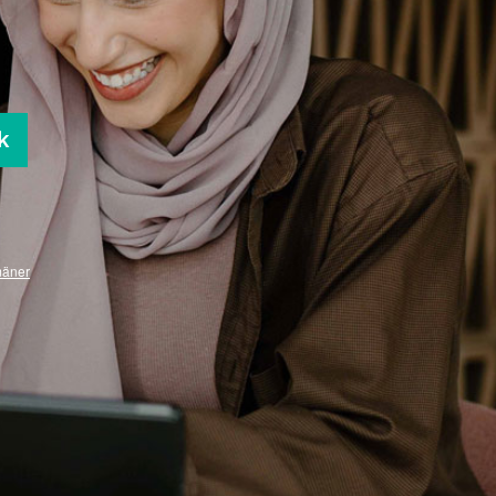
k
mäner