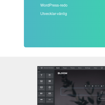
WordPress-redo
Utvecklar-vänlig