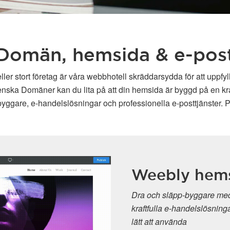
Domän, hemsida & e-pos
ller stort företag är våra webbhotell skräddarsydda för att uppfy
enska Domäner kan du lita på att din hemsida är byggd på en kraft
ggare, e-handelslösningar och professionella e-posttjänster. P
Weebly hemsid
Dra och släpp-byggare med avan
kraftfulla e-handelslösningar Kräv
lätt att använda