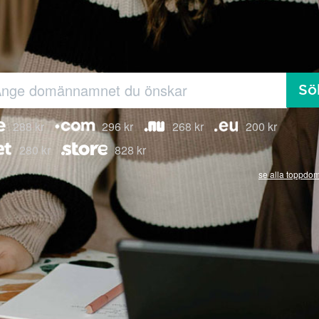
Sö
288 kr
296 kr
268 kr
200 kr
280 kr
828 kr
se alla toppdo