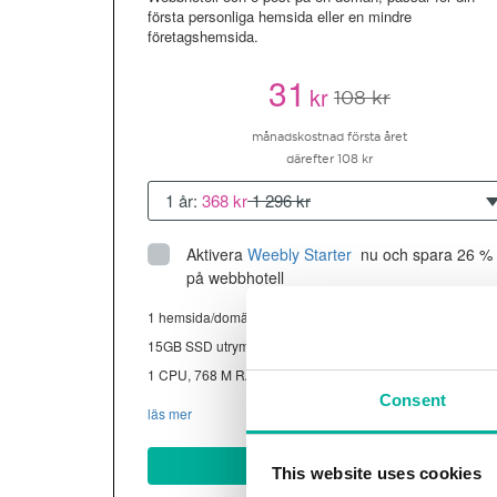
första personliga hemsida eller en mindre
företagshemsida.
31
kr
108 kr
månadskostnad första året
därefter 108 kr
1 år:
368 kr
1 296 kr
Aktivera
Weebly Starter
 nu och spara 26 % 
på webbhotell
1 hemsida/domän
15GB SSD utrymme
1 CPU, 768 M RAM ~13K besökare/mån
Consent
läs mer
Köp nu
This website uses cookies