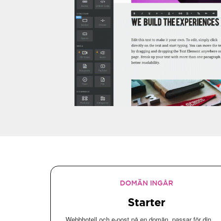
DOMÄN INGÅR
Starter
Webbhotell och e-post på en domän, passar för din