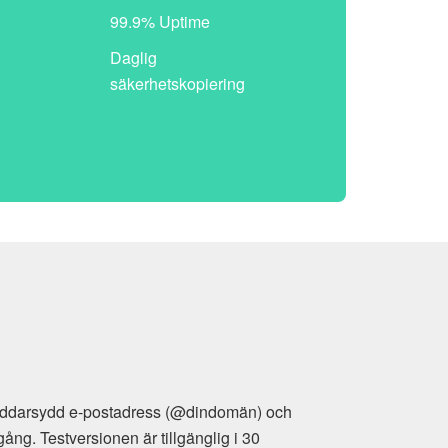
99.9% Uptime
Daglig
säkerhetskopiering
räddarsydd e-postadress (@dindomän) och
g. Testversionen är tillgänglig i 30