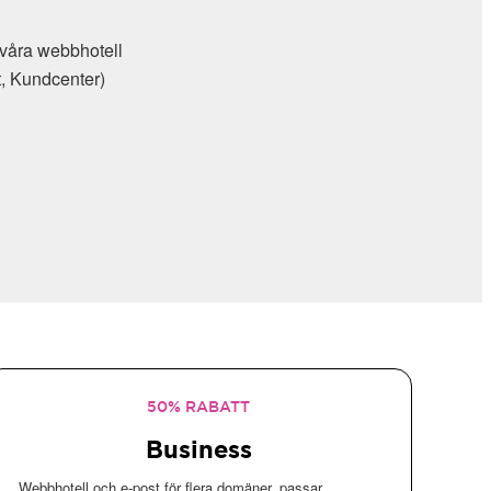
 webbhotell
dcenter)
50% RABATT
Business
Webbhotell och e-post för flera domäner, passar