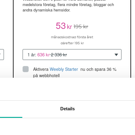
medelstora företag, flera mindre företag, bloggar och
andra dynamiska hemsidor.
53
kr
195 kr
månadskostnad första året
därefter 195 kr
1 år:
636 kr
2 336 kr
Aktivera
Weebly Starter
 nu och spara 36 % 
på webbhotell
Upp till 5 hemsidor/domäner
150GB
utrymme
SSD
2 CPU, 2GB RAM ~60K besökare/mån
Details
läs mer
Köp nu