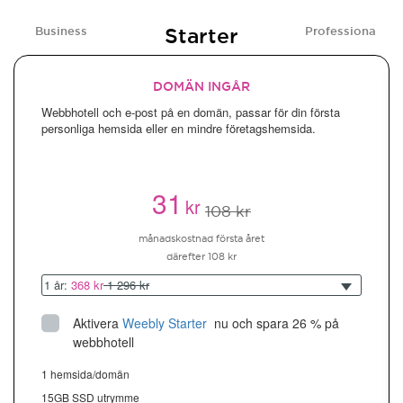
Starter
Business
Professional
DOMÄN INGÅR
Webbhotell och e-post på en domän, passar för din första
personliga hemsida eller en mindre företagshemsida.
31
kr
108 kr
månadskostnad första året
därefter 108 kr
1 år:
368 kr
1 296 kr
Aktivera
Weebly Starter
 nu och spara 26 % på 
webbhotell
1 hemsida/domän
15GB SSD utrymme