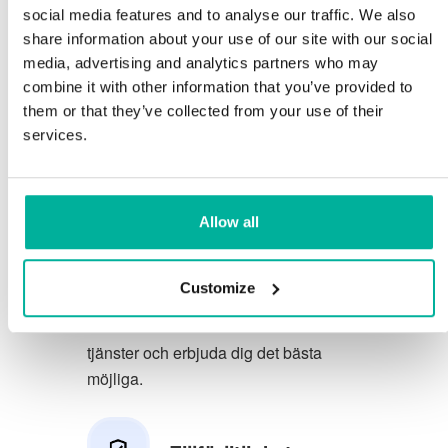
social media features and to analyse our traffic. We also
Du förtjänar att ha de allra bästa
share information about your use of our site with our social
media, advertising and analytics partners who may
förutsättningarna för din verksamhet.
combine it with other information that you’ve provided to
them or that they’ve collected from your use of their
Vi har en trevlig och kunnig
services.
telefonsupport på svenska och vi
erbjuder 30 dagars öppet köp på våra
tjänster.
Allow all
Vi strävar efter att överträfa dina
förväntningar genom att erbjuda en
Customize
förstklassig service. Vi lär oss av din
feedback så att vi kan förbättra våra
tjänster och erbjuda dig det bästa
möjliga.