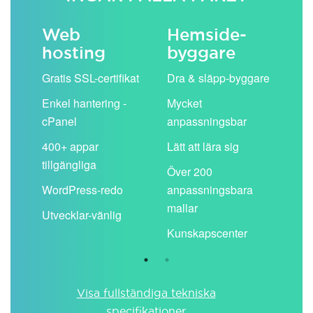
Web
Hemside­
E-
hosting
byggare
 köp
Obe
Gratis SSL-certifikat
Dra & släpp-byggare
pos
Enkel hantering -
Mycket
Del
cPanel
anpassningsbar
kal
ion
400+ appar
Lätt att lära sig
Filt
tillgängliga
spa
Över 200
WordPress-redo
anpassningsbara
Anv
ing
mallar
pos
Utvecklar-vänlig
du ä
Kunskapscenter
Visa fullständiga tekniska
specifikationer