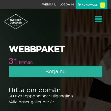
WEBMAIL
LOGGA IN
KUNDVAGN
0
Toggle
WEBBPAKET
navigat
31
kr/mån
Börja nu
Hitta din domän
30 nya toppdomäner tillgängliga
*Alla priser gäller per år