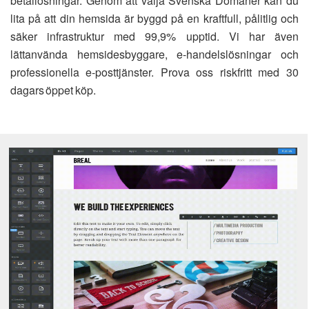
betallösningar. Genom att välja Svenska Domäner kan du
lita på att din hemsida är byggd på en kraftfull, pålitlig och
säker infrastruktur med 99,9% upptid. Vi har även
lättanvända hemsidesbyggare, e-handelslösningar och
professionella e-posttjänster. Prova oss riskfritt med 30
dagars öppet köp.