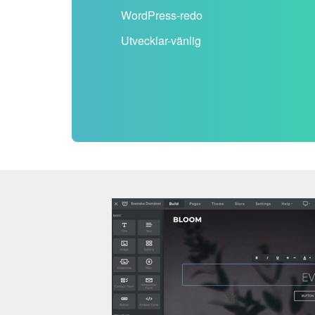
WordPress-redo
Utvecklar-vänlig