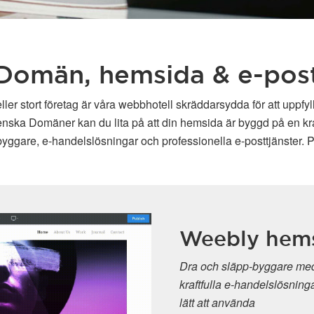
Domän, hemsida & e-pos
ller stort företag är våra webbhotell skräddarsydda för att uppfy
enska Domäner kan du lita på att din hemsida är byggd på en kraft
ggare, e-handelslösningar och professionella e-posttjänster. P
Weebly hem
Dra och släpp-byggare med
kraftfulla e-handelslösninga
lätt att använda