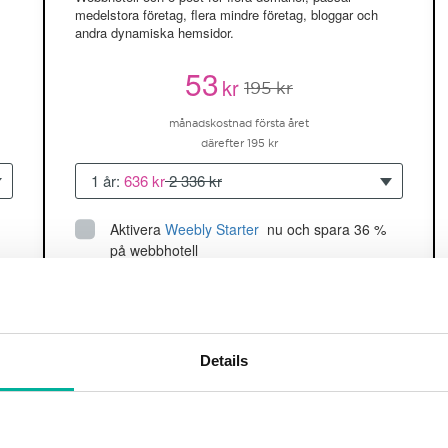
medelstora företag, flera mindre företag, bloggar och
andra dynamiska hemsidor.
53
kr
195 kr
månadskostnad första året
därefter 195 kr
1 år:
636 kr
2 336 kr
Aktivera
Weebly Starter
 nu och spara 36 % 
på webbhotell
Upp till 5 hemsidor/domäner
150GB
utrymme
SSD
2 CPU, 2GB RAM ~60K besökare/mån
Details
läs mer
Köp nu