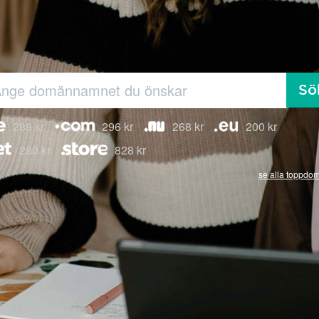
Sö
288 kr
296 kr
268 kr
200 kr
280 kr
828 kr
se alla toppdo