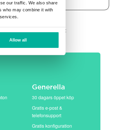
se our traffic. We also share
ers who may combine it with
 services.
et, därefter ersätts de av vårt
Allow all
Generella
nton
30 dagars öppet köp
Gratis e-post &
telefonsupport
Gratis konfiguration