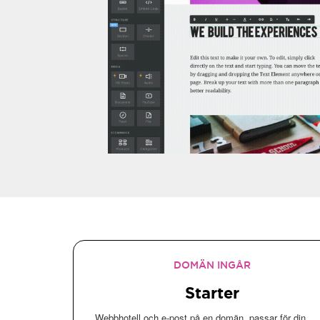
DOMÄN INGÅR
Starter
Webbhotell och e-post på en domän, passar för din