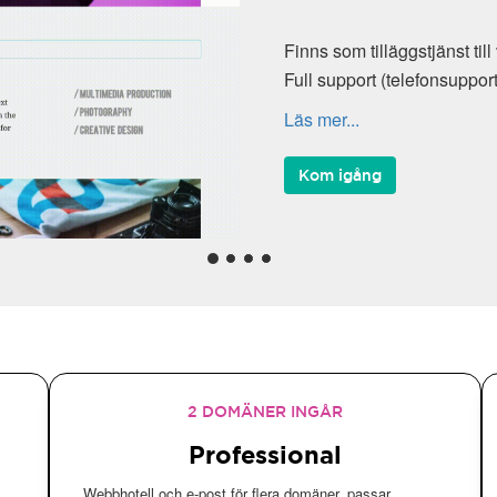
Finns som tilläggstjänst til
Full support (telefonsuppor
Läs mer...
Kom igång
2 DOMÄNER INGÅR
Professional
Webbhotell och e-post för flera domäner, passar