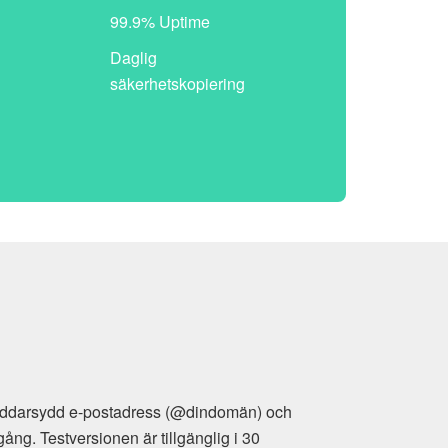
99.9% Uptime
Daglig
säkerhetskopiering
räddarsydd e-postadress (@dindomän) och
g. Testversionen är tillgänglig i 30