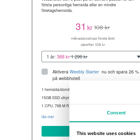
första personliga hemsida eller en mindre
företagshemsida.
31
kr
108 kr
månadskostnad första året
därefter 108 kr
1 år:
368 kr
1 296 kr
Aktivera
Weebly Starter
 nu och spara 26 % 
på webbhotell
1 hemsida/domän
15GB SSD utrymme
1 CPU, 768 M RAM ~13K besökare/mån
Consent
läs mer
Köp nu
This website uses cookies