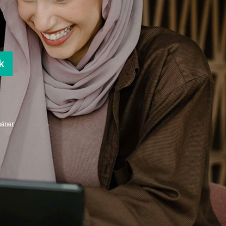
k
mäner