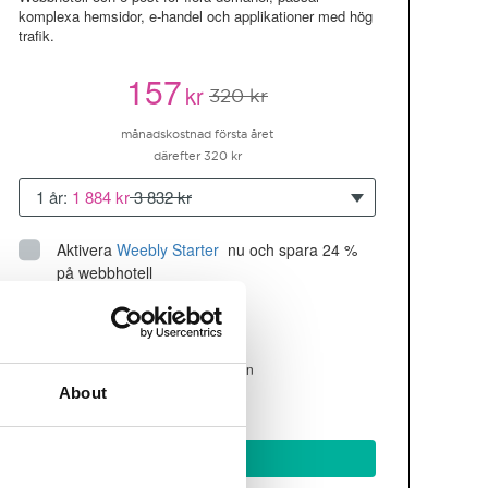
komplexa hemsidor, e-handel och applikationer med hög
trafik.
157
kr
320 kr
månadskostnad första året
därefter 320 kr
1 år:
1 884 kr
3 832 kr
Aktivera
Weebly Starter
 nu och spara 24 % 
på webbhotell
Upp till 10 hemsidor/domäner
300GB
utrymme
SSD
4 CPU, 4GB RAM ~200K besökare/mån
About
läs mer
Köp nu