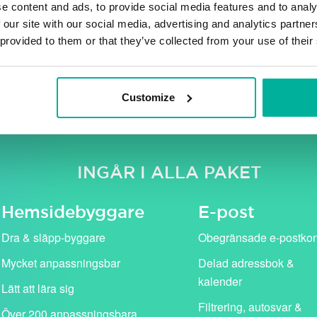
e content and ads, to provide social media features and to analy
 our site with our social media, advertising and analytics partn
 provided to them or that they’ve collected from your use of their
e moms. Våra kampanjpriser (i rosa) gäller för det första år
standardpris (visas med genomstruken text).
Customize
INGÅR I ALLA PAKET
Hemside­byggare
E-post
Dra & släpp-byggare
Obegränsade e-postko
Mycket anpassningsbar
Delad adressbok &
kalender
Lätt att lära sig
Filtrering, autosvar &
Över 200 anpassningsbara