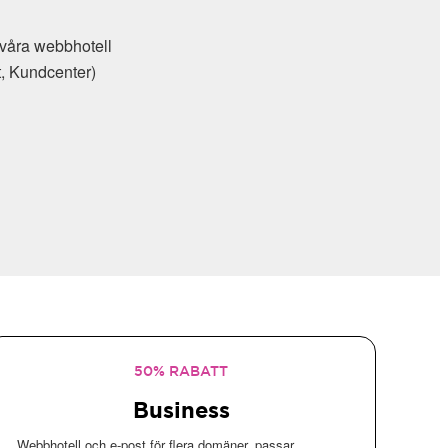
l våra webbhotell
t, Kundcenter)
50% RABATT
Business
Webbhotell och e-post för flera domäner, passar