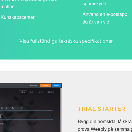
spamskydd
mallar
Använd en e-postapp
Kunskapscenter
du är van vid
Visa fullständiga tekniska specifikationer
TRIAL STARTER
Bygg din hemsida, få sk
prova Weebly på samma gån