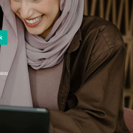
k
mäner