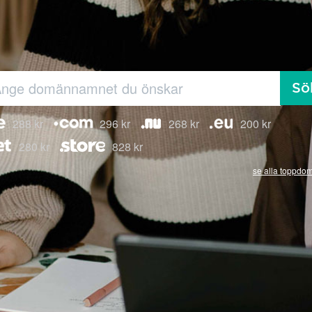
Sö
288 kr
296 kr
268 kr
200 kr
280 kr
828 kr
se alla toppdo