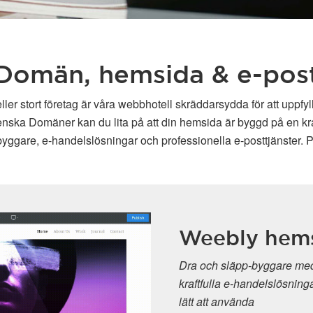
Domän, hemsida & e-pos
ller stort företag är våra webbhotell skräddarsydda för att uppfy
enska Domäner kan du lita på att din hemsida är byggd på en kraft
ggare, e-handelslösningar och professionella e-posttjänster. P
Weebly hem
Dra och släpp-byggare med
kraftfulla e-handelslösninga
lätt att använda