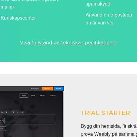
spamskydd
mallar
Använd en e-postapp
Kunskapscenter
du är van vid
Visa fullständiga tekniska specifikationer
TRIAL STARTER
Bygg din hemsida, få skr
prova Weebly på samma gån