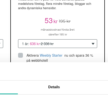
medelstora företag, flera mindre företag, bloggar och
andra dynamiska hemsidor.
53
kr
195 kr
månadskostnad första året
därefter 195 kr
1 år:
636 kr
2 336 kr
Aktivera
Weebly Starter
 nu och spara 36 % 
på webbhotell
Upp till 5 hemsidor/domäner
150GB
utrymme
SSD
2 CPU, 2GB RAM ~60K besökare/mån
Details
läs mer
Köp nu