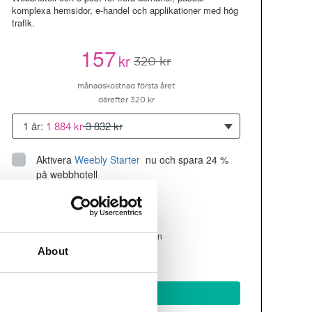
komplexa hemsidor, e-handel och applikationer med hög
trafik.
157
kr
320 kr
månadskostnad första året
därefter 320 kr
1 år:
1 884 kr
3 832 kr
Aktivera
Weebly Starter
 nu och spara 24 % 
på webbhotell
Upp till 10 hemsidor/domäner
300GB
utrymme
SSD
4 CPU, 4GB RAM ~200K besökare/mån
About
läs mer
Köp nu