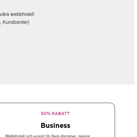
l våra webbhotell
t, Kundcenter)
50% RABATT
Business
Webbhotell och e-post för flera domäner, passar