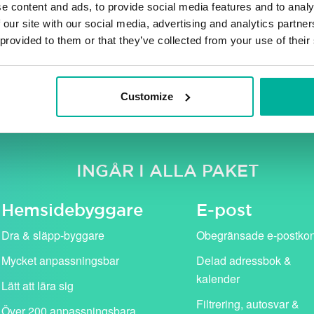
e content and ads, to provide social media features and to analy
 our site with our social media, advertising and analytics partn
 provided to them or that they’ve collected from your use of their
e moms. Våra kampanjpriser (i rosa) gäller för det första år
standardpris (visas med genomstruken text).
Customize
INGÅR I ALLA PAKET
Hemside­byggare
E-post
Dra & släpp-byggare
Obegränsade e-postko
Mycket anpassningsbar
Delad adressbok &
kalender
Lätt att lära sig
Filtrering, autosvar &
Över 200 anpassningsbara