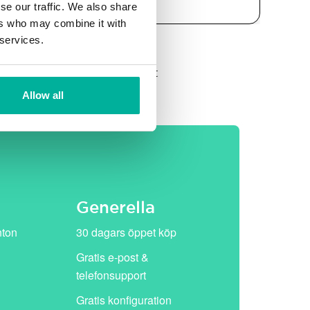
se our traffic. We also share
ers who may combine it with
 services.
et, därefter ersätts de av vårt
Allow all
Generella
nton
30 dagars öppet köp
Gratis e-post &
telefonsupport
Gratis konfiguration