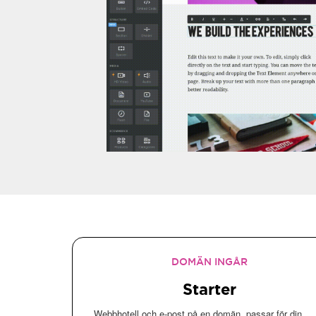
DOMÄN INGÅR
Starter
Webbhotell och e-post på en domän, passar för din