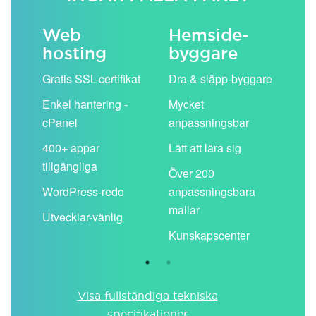
Web
Hemside­
E-
hosting
byggare
 köp
Obe
Gratis SSL-certifikat
Dra & släpp-byggare
pos
Enkel hantering -
Mycket
Del
cPanel
anpassningsbar
kal
ion
400+ appar
Lätt att lära sig
Filt
tillgängliga
spa
Över 200
WordPress-redo
anpassningsbara
Anv
ing
mallar
pos
Utvecklar-vänlig
du ä
Kunskapscenter
Visa fullständiga tekniska
specifikationer