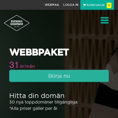
WEBMAIL
LOGGA IN
KUNDVAGN
0
Toggle
WEBBPAKET
navigat
31
kr/mån
Börja nu
Hitta din domän
30 nya toppdomäner tillgängliga
*Alla priser gäller per år