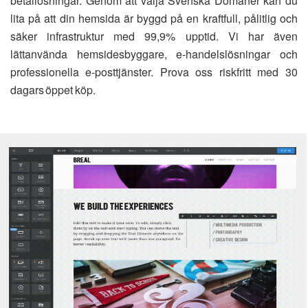
betallösningar. Genom att välja Svenska Domäner kan du
lita på att din hemsida är byggd på en kraftfull, pålitlig och
säker infrastruktur med 99,9% upptid. Vi har även
lättanvända hemsidesbyggare, e-handelslösningar och
professionella e-posttjänster. Prova oss riskfritt med 30
dagars öppet köp.