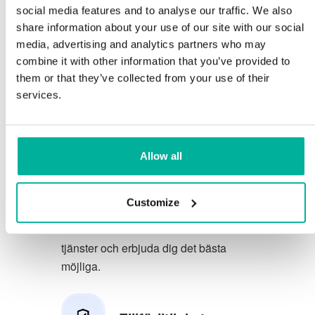
social media features and to analyse our traffic. We also
Du förtjänar att ha de allra bästa
share information about your use of our site with our social
media, advertising and analytics partners who may
förutsättningarna för din verksamhet.
combine it with other information that you’ve provided to
them or that they’ve collected from your use of their
Vi har en trevlig och kunnig
services.
telefonsupport på svenska och vi
erbjuder 30 dagars öppet köp på våra
tjänster.
Allow all
Vi strävar efter att överträfa dina
förväntningar genom att erbjuda en
Customize
förstklassig service. Vi lär oss av din
feedback så att vi kan förbättra våra
tjänster och erbjuda dig det bästa
möjliga.