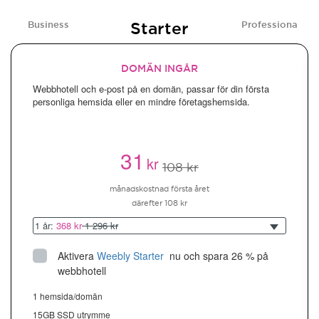
Starter
Business
Professional
DOMÄN INGÅR
Webbhotell och e-post på en domän, passar för din första
personliga hemsida eller en mindre företagshemsida.
31
kr
108 kr
månadskostnad första året
därefter 108 kr
1 år:
368 kr
1 296 kr
Aktivera
Weebly Starter
 nu och spara 26 % på 
webbhotell
1 hemsida/domän
15GB SSD utrymme