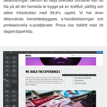
betallösningar. Genom att välja Svenska Domäner kan du
lita på att din hemsida är byggd på en kraftfull, pålitlig och
säker infrastruktur med 99,9% upptid. Vi har även
lättanvända hemsidesbyggare, e-handelslösningar och
professionella e-posttjänster. Prova oss riskfritt med 30
dagars öppet köp.