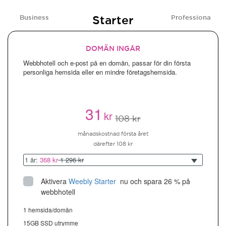
Starter
Business
Professional
DOMÄN INGÅR
Webbhotell och e-post på en domän, passar för din första
personliga hemsida eller en mindre företagshemsida.
31
kr
108 kr
månadskostnad första året
därefter 108 kr
1 år:
368 kr
1 296 kr
Aktivera
Weebly Starter
 nu och spara 26 % på 
webbhotell
1 hemsida/domän
15GB SSD utrymme