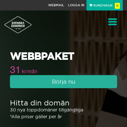
WEBMAIL
LOGGA IN
KUNDVAGN
0
Toggle
WEBBPAKET
navigat
31
kr/mån
Börja nu
Hitta din domän
30 nya toppdomäner tillgängliga
*Alla priser gäller per år