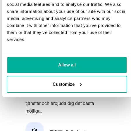
social media features and to analyse our traffic. We also
Du förtjänar att ha de allra bästa
share information about your use of our site with our social
media, advertising and analytics partners who may
förutsättningarna för din verksamhet.
combine it with other information that you’ve provided to
them or that they’ve collected from your use of their
Vi har en trevlig och kunnig
services.
telefonsupport på svenska och vi
erbjuder 30 dagars öppet köp på våra
tjänster.
Allow all
Vi strävar efter att överträfa dina
förväntningar genom att erbjuda en
Customize
förstklassig service. Vi lär oss av din
feedback så att vi kan förbättra våra
tjänster och erbjuda dig det bästa
möjliga.