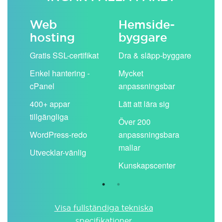
Web
Hemside­
E-
hosting
byggare
 köp
Obe
Gratis SSL-certifikat
Dra & släpp-byggare
pos
Enkel hantering -
Mycket
Del
cPanel
anpassningsbar
kal
ion
400+ appar
Lätt att lära sig
Filt
tillgängliga
spa
Över 200
WordPress-redo
anpassningsbara
Anv
ing
mallar
pos
Utvecklar-vänlig
du ä
Kunskapscenter
Visa fullständiga tekniska
specifikationer