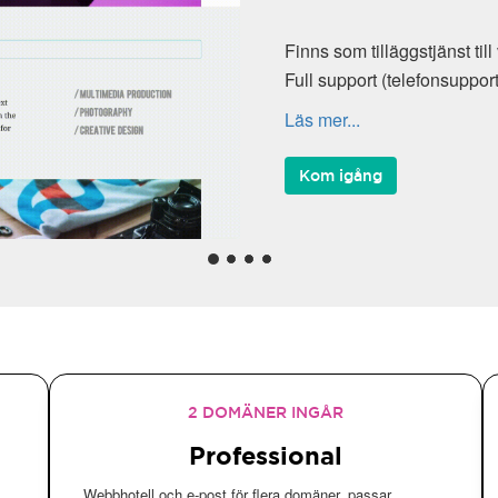
Finns som tilläggstjänst till 
Full support (telefonsupport,
Läs mer...
Kom igång
2 DOMÄNER INGÅR
Professional
Webbhotell och e-post för flera domäner, passar