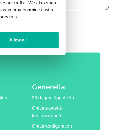
se our traffic. We also share
ers who may combine it with
 services.
et, därefter ersätts de av vårt
Allow all
Generella
nton
30 dagars öppet köp
Gratis e-post &
telefonsupport
Gratis konfiguration