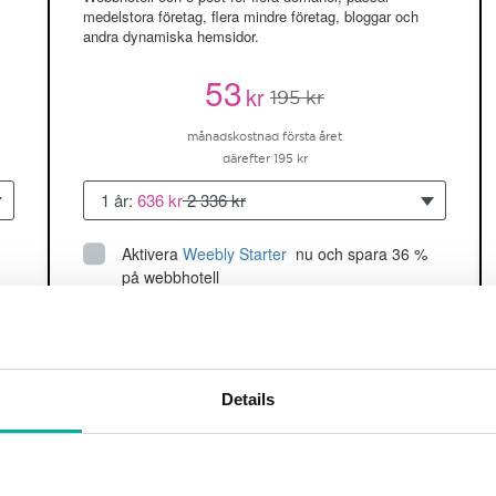
medelstora företag, flera mindre företag, bloggar och
andra dynamiska hemsidor.
53
kr
195 kr
månadskostnad första året
därefter 195 kr
1 år:
636 kr
2 336 kr
Aktivera
Weebly Starter
 nu och spara 36 % 
på webbhotell
Upp till 5 hemsidor/domäner
150GB
utrymme
SSD
2 CPU, 2GB RAM ~60K besökare/mån
Details
läs mer
Köp nu