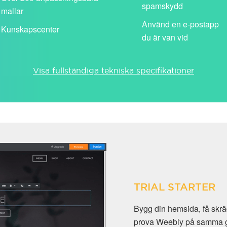
spamskydd
mallar
Använd en e-postapp
Kunskapscenter
du är van vid
Visa fullständiga tekniska specifikationer
TRIAL STARTER
Bygg din hemsida, få skrä
prova Weebly på samma gång.