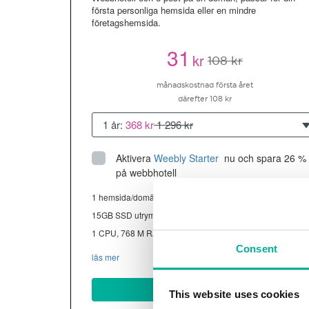
första personliga hemsida eller en mindre
företagshemsida.
31
kr
108 kr
månadskostnad första året
därefter 108 kr
1 år:
368 kr
1 296 kr
Aktivera
Weebly Starter
 nu och spara 26 % 
på webbhotell
1 hemsida/domän
15GB SSD utrymme
1 CPU, 768 M RAM ~13K besökare/mån
Consent
läs mer
Köp nu
This website uses cookies