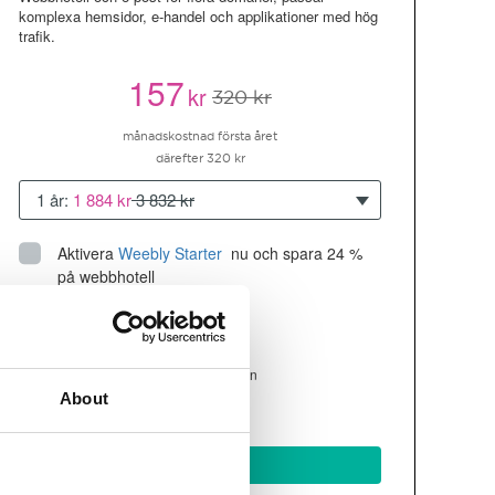
komplexa hemsidor, e-handel och applikationer med hög
trafik.
157
kr
320 kr
månadskostnad första året
därefter 320 kr
1 år:
1 884 kr
3 832 kr
Aktivera
Weebly Starter
 nu och spara 24 % 
på webbhotell
Upp till 10 hemsidor/domäner
300GB
utrymme
SSD
4 CPU, 4GB RAM ~200K besökare/mån
About
läs mer
Köp nu