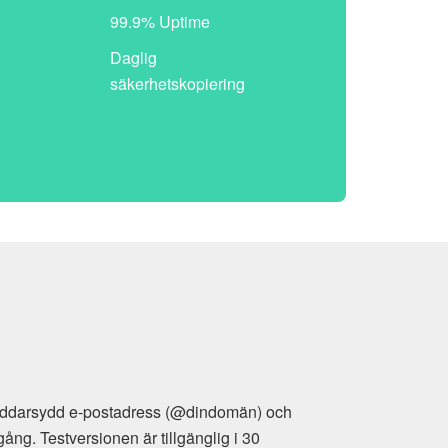
99.9% Uptime
Daglig
säkerhetskopiering
ddarsydd e-postadress (@dindomän) och
 Testversionen är tillgänglig i 30