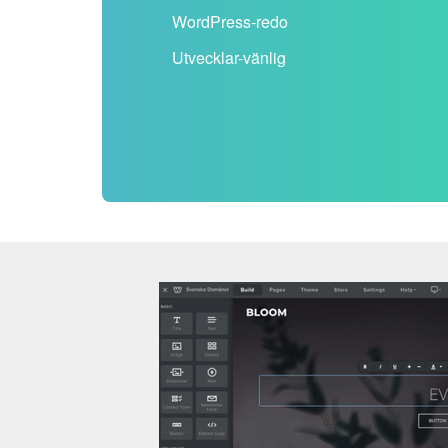
WordPress-redo
Utvecklar-vänlig