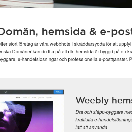
Domän, hemsida & e-pos
ller stort företag är våra webbhotell skräddarsydda för att uppfy
enska Domäner kan du lita på att din hemsida är byggd på en kraft
ggare, e-handelslösningar och professionella e-posttjänster. P
Weebly hems
Dra och släpp-byggare med a
kraftfulla e-handelslösningar 
lätt att använda