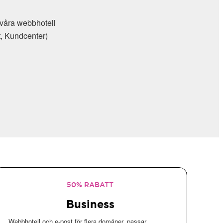
våra webbhotell
 Kundcenter)
50% RABATT
Business
Webbhotell och e-post för flera domäner, passar