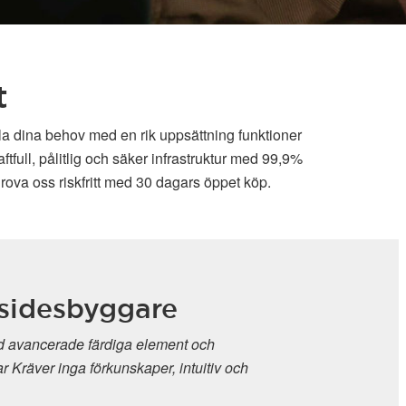
t
lla dina behov med en rik uppsättning funktioner
full, pålitlig och säker infrastruktur med 99,9%
rova oss riskfritt med 30 dagars öppet köp.
idesbyggare
vancerade färdiga element och
Kräver inga förkunskaper, intuitiv och