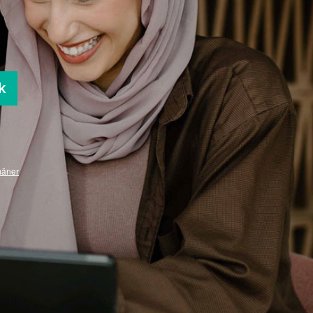
k
mäner