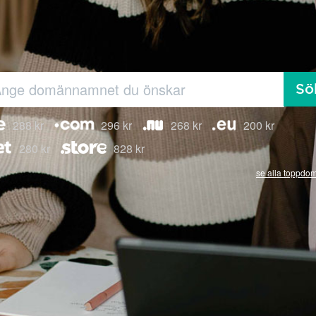
Sö
288 kr
296 kr
268 kr
200 kr
280 kr
828 kr
se alla toppdo