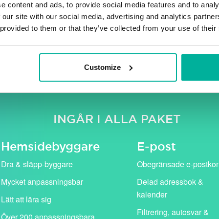
e content and ads, to provide social media features and to analy
 our site with our social media, advertising and analytics partn
 provided to them or that they’ve collected from your use of their
e moms. Våra kampanjpriser (i rosa) gäller för det första år
standardpris (visas med genomstruken text).
Customize
INGÅR I ALLA PAKET
Hemside­byggare
E-post
Dra & släpp-byggare
Obegränsade e-postko
Mycket anpassningsbar
Delad adressbok &
kalender
Lätt att lära sig
Filtrering, autosvar &
Över 200 anpassningsbara