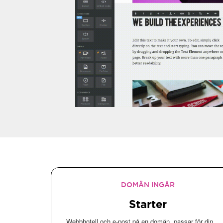
DOMÄN INGÅR
Starter
Webbhotell och e-post på en domän, passar för din