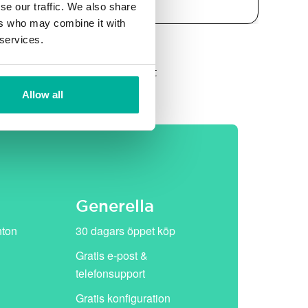
se our traffic. We also share
ers who may combine it with
 services.
et, därefter ersätts de av vårt
Allow all
Generella
nton
30 dagars öppet köp
Gratis e-post &
telefonsupport
Gratis konfiguration