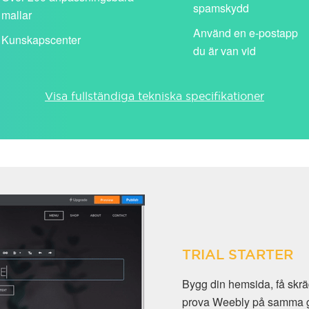
spamskydd
mallar
Använd en e-postapp
Kunskapscenter
du är van vid
Visa fullständiga tekniska specifikationer
TRIAL STARTER
Bygg din hemsida, få skräddarsydd e-postadress (@dindomän)
prova Weebly på samma gång. Testversionen är tillgänglig i 30