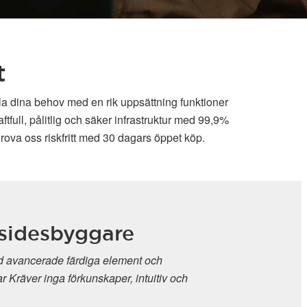
t
lla dina behov med en rik uppsättning funktioner
full, pålitlig och säker infrastruktur med 99,9%
rova oss riskfritt med 30 dagars öppet köp.
SitePro
Mycket anpassnin
Standardbyggare, 