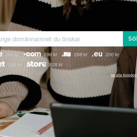
Sö
288 kr
296 kr
268 kr
200 kr
280 kr
828 kr
se alla toppdo