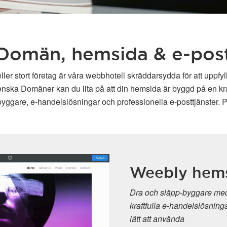
Domän, hemsida & e-pos
ller stort företag är våra webbhotell skräddarsydda för att uppfy
enska Domäner kan du lita på att din hemsida är byggd på en kraft
ggare, e-handelslösningar och professionella e-posttjänster. P
re
ment och
r, intuitiv och