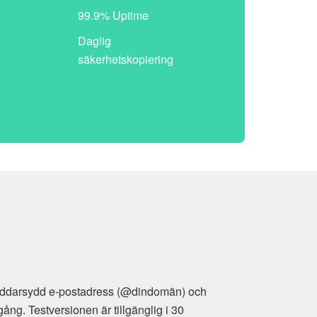
99.9% Uptime
Daglig
säkerhetskopiering
 och