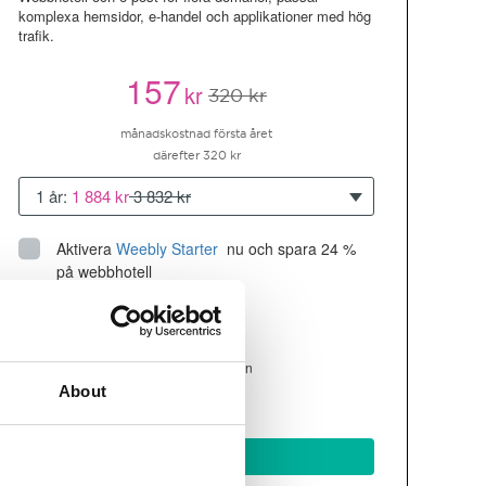
komplexa hemsidor, e-handel och applikationer med hög
trafik.
157
kr
320 kr
månadskostnad första året
därefter 320 kr
1 år:
1 884 kr
3 832 kr
Aktivera
Weebly Starter
 nu och spara 24 % 
på webbhotell
Upp till 10 hemsidor/domäner
300GB
utrymme
SSD
4 CPU, 4GB RAM ~200K besökare/mån
About
läs mer
Köp nu