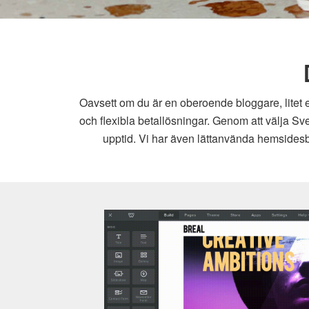
Oavsett om du är en oberoende bloggare, litet e
och flexibla betallösningar. Genom att välja Sv
upptid. Vi har även lättanvända hemsidesby
Weebly hemsidesbygga
Dra och släpp-byggare med avancerade färdiga ele
kraftfulla e-handelslösningar Kräver inga förkunskape
lätt att använda