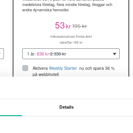
medelstora företag, flera mindre företag, bloggar och
andra dynamiska hemsidor.
53
kr
195 kr
månadskostnad första året
därefter 195 kr
1 år:
636 kr
2 336 kr
Aktivera
Weebly Starter
 nu och spara 36 % 
på webbhotell
Upp till 5 hemsidor/domäner
150GB
utrymme
SSD
2 CPU, 2GB RAM ~60K besökare/mån
Details
läs mer
Köp nu