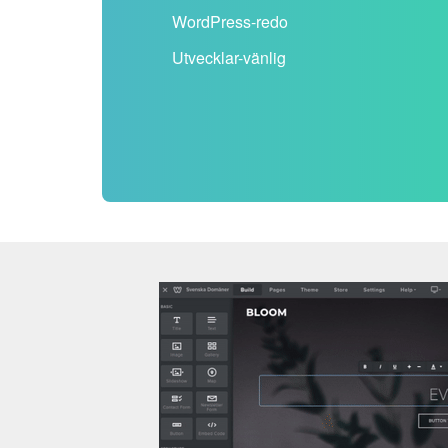
WordPress-redo
Utvecklar-vänlig