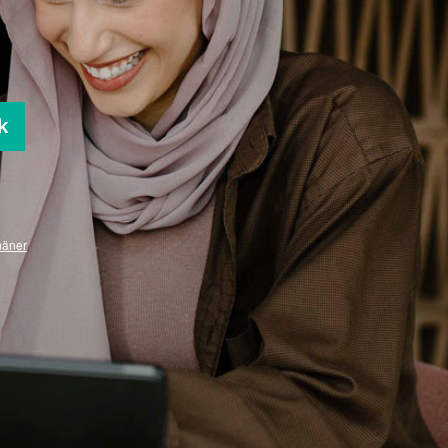
k
mäner