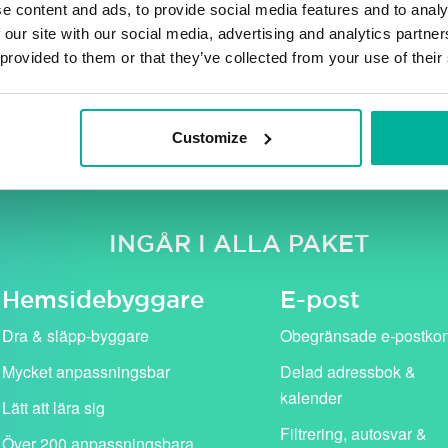
e content and ads, to provide social media features and to analy
 our site with our social media, advertising and analytics partn
 provided to them or that they’ve collected from your use of their
e moms. Våra kampanjpriser (i rosa) gäller för det första år
standardpris (visas med genomstruken text).
Customize
INGÅR I ALLA PAKET
Hemside­byggare
E-post
Dra & släpp-byggare
Obegränsade e-postko
Mycket anpassningsbar
Delad adressbok &
kalender
Lätt att lära sig
Filtrering, autosvar &
Över 200 anpassningsbara