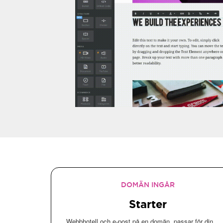
Finns som tilläggstjänst till våra webbhotell
Full support (telefonsupport, Kundcenter)
Läs mer...
Kom igång
DOMÄN INGÅR
Starter
Webbhotell och e-post på en domän, passar för din