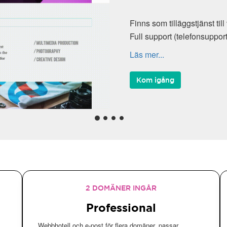
2 DOMÄNER INGÅR
Professional
Webbhotell och e-post för flera domäner, passar