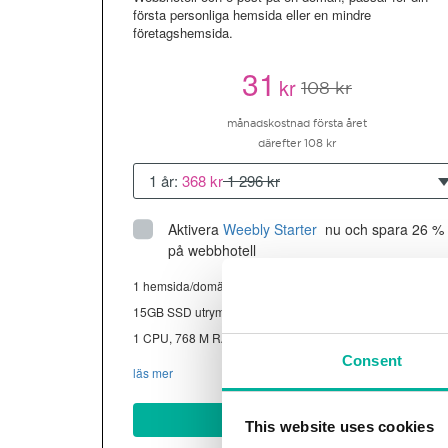
första personliga hemsida eller en mindre
företagshemsida.
31
kr
108 kr
månadskostnad första året
därefter 108 kr
1 år:
368 kr
1 296 kr
Aktivera
Weebly Starter
 nu och spara 26 % 
på webbhotell
1 hemsida/domän
15GB SSD utrymme
1 CPU, 768 M RAM ~13K besökare/mån
Consent
läs mer
Köp nu
This website uses cookies