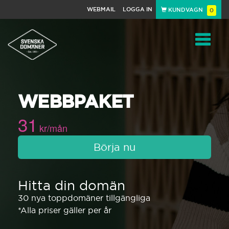
WEBMAIL
LOGGA IN
KUNDVAGN
0
Toggle
WEBBPAKET
navigat
31
kr/mån
Börja nu
Hitta din domän
30 nya toppdomäner tillgängliga
*Alla priser gäller per år