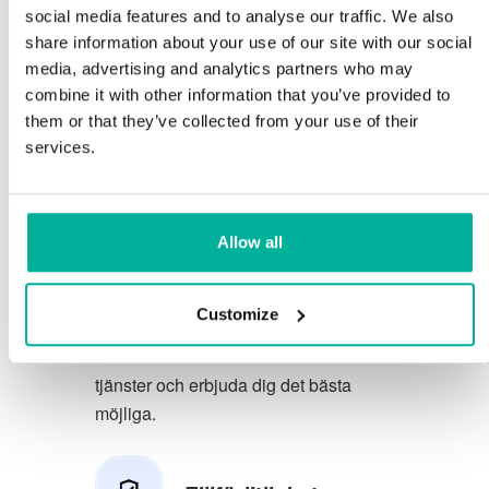
social media features and to analyse our traffic. We also
Du förtjänar att ha de allra bästa
share information about your use of our site with our social
media, advertising and analytics partners who may
förutsättningarna för din verksamhet.
combine it with other information that you’ve provided to
them or that they’ve collected from your use of their
Vi har en trevlig och kunnig
services.
telefonsupport på svenska och vi
erbjuder 30 dagars öppet köp på våra
tjänster.
Allow all
Vi strävar efter att överträfa dina
förväntningar genom att erbjuda en
Customize
förstklassig service. Vi lär oss av din
feedback så att vi kan förbättra våra
tjänster och erbjuda dig det bästa
möjliga.