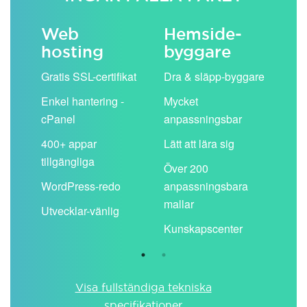
Web
Hemside­
E-
hosting
byggare
 köp
Obe
Gratis SSL-certifikat
Dra & släpp-byggare
pos
Enkel hantering -
Mycket
Del
cPanel
anpassningsbar
kal
ion
400+ appar
Lätt att lära sig
Filt
tillgängliga
spa
Över 200
WordPress-redo
anpassningsbara
Anv
ing
mallar
pos
Utvecklar-vänlig
du ä
Kunskapscenter
Visa fullständiga tekniska
specifikationer