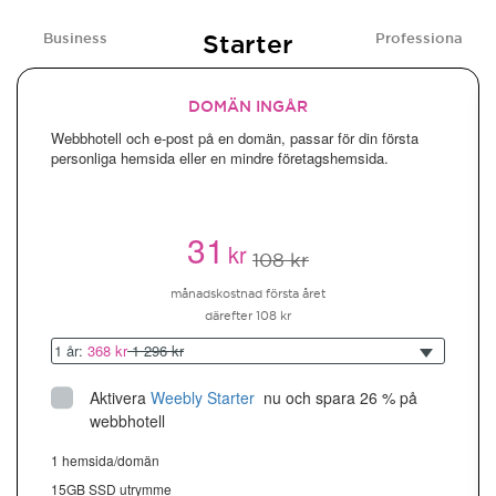
Starter
Business
Professional
DOMÄN INGÅR
Webbhotell och e-post på en domän, passar för din första
personliga hemsida eller en mindre företagshemsida.
31
kr
108 kr
månadskostnad första året
därefter 108 kr
1 år:
368 kr
1 296 kr
Aktivera
Weebly Starter
 nu och spara 26 % på 
webbhotell
1 hemsida/domän
15GB SSD utrymme