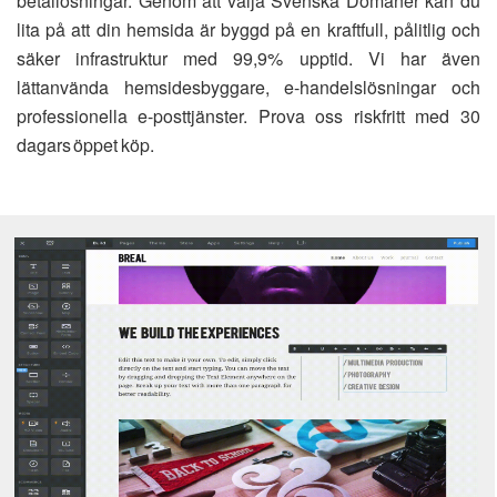
betallösningar. Genom att välja Svenska Domäner kan du
lita på att din hemsida är byggd på en kraftfull, pålitlig och
säker infrastruktur med 99,9% upptid. Vi har även
lättanvända hemsidesbyggare, e-handelslösningar och
professionella e-posttjänster. Prova oss riskfritt med 30
dagars öppet köp.