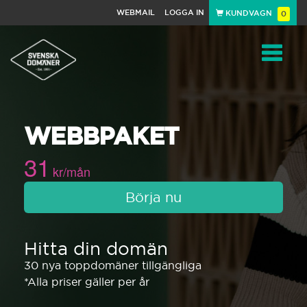
WEBMAIL
LOGGA IN
KUNDVAGN
0
Toggle
WEBBPAKET
navigat
31
kr/mån
Börja nu
Hitta din domän
30 nya toppdomäner tillgängliga
*Alla priser gäller per år