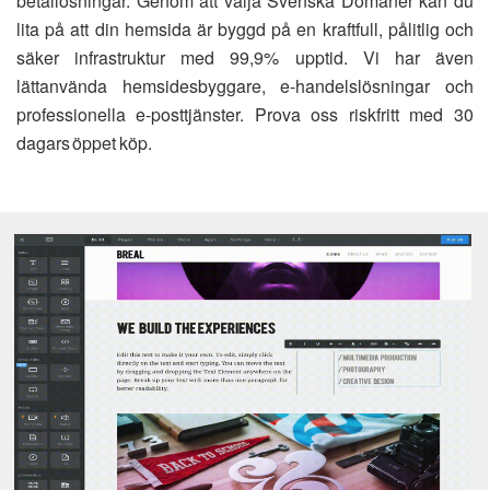
betallösningar. Genom att välja Svenska Domäner kan du
lita på att din hemsida är byggd på en kraftfull, pålitlig och
säker infrastruktur med 99,9% upptid. Vi har även
lättanvända hemsidesbyggare, e-handelslösningar och
professionella e-posttjänster. Prova oss riskfritt med 30
dagars öppet köp.