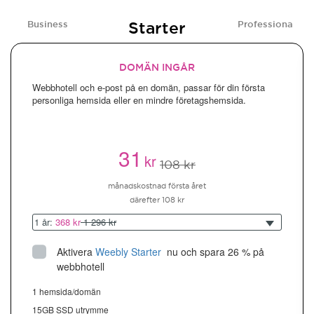
Starter
Business
Professional
DOMÄN INGÅR
Webbhotell och e-post på en domän, passar för din första
personliga hemsida eller en mindre företagshemsida.
31
kr
108 kr
månadskostnad första året
därefter 108 kr
1 år:
368 kr
1 296 kr
Aktivera
Weebly Starter
 nu och spara 26 % på 
webbhotell
1 hemsida/domän
15GB SSD utrymme