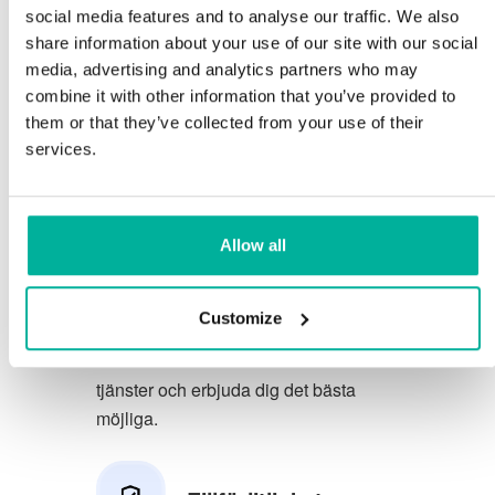
social media features and to analyse our traffic. We also
Du förtjänar att ha de allra bästa
share information about your use of our site with our social
media, advertising and analytics partners who may
förutsättningarna för din verksamhet.
combine it with other information that you’ve provided to
them or that they’ve collected from your use of their
Vi har en trevlig och kunnig
services.
telefonsupport på svenska och vi
erbjuder 30 dagars öppet köp på våra
tjänster.
Allow all
Vi strävar efter att överträfa dina
förväntningar genom att erbjuda en
Customize
förstklassig service. Vi lär oss av din
feedback så att vi kan förbättra våra
tjänster och erbjuda dig det bästa
möjliga.