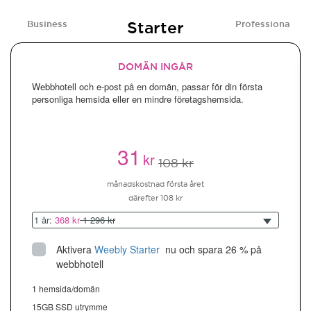
Starter
Business
Professional
DOMÄN INGÅR
Webbhotell och e-post på en domän, passar för din första
personliga hemsida eller en mindre företagshemsida.
31
kr
108 kr
månadskostnad första året
därefter 108 kr
1 år:
368 kr
1 296 kr
Aktivera
Weebly Starter
 nu och spara 26 % på 
webbhotell
1 hemsida/domän
15GB SSD utrymme