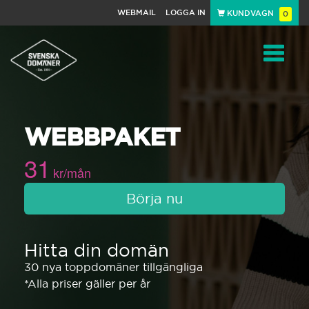
WEBMAIL
LOGGA IN
KUNDVAGN
0
Toggle
WEBBPAKET
navigat
31
kr/mån
Börja nu
Hitta din domän
30 nya toppdomäner tillgängliga
*Alla priser gäller per år