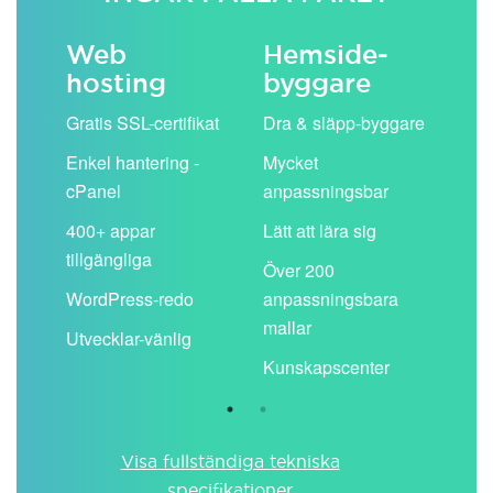
Web
Hemside­
E-
hosting
byggare
 köp
Obe
Gratis SSL-certifikat
Dra & släpp-byggare
pos
Enkel hantering -
Mycket
Del
cPanel
anpassningsbar
kal
ion
400+ appar
Lätt att lära sig
Filt
tillgängliga
spa
Över 200
WordPress-redo
anpassningsbara
Anv
ing
mallar
pos
Utvecklar-vänlig
du ä
Kunskapscenter
Visa fullständiga tekniska
specifikationer