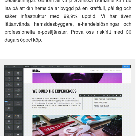
betallösningar. Genom att välja Svenska Domäner kan du
lita på att din hemsida är byggd på en kraftfull, pålitlig och
säker infrastruktur med 99,9% upptid. Vi har även
lättanvända hemsidesbyggare, e-handelslösningar och
professionella e-posttjänster. Prova oss riskfritt med 30
dagars öppet köp.