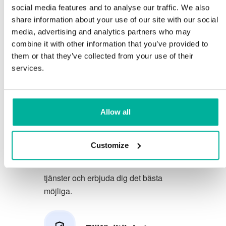
social media features and to analyse our traffic. We also
Du förtjänar att ha de allra bästa
share information about your use of our site with our social
media, advertising and analytics partners who may
förutsättningarna för din verksamhet.
combine it with other information that you’ve provided to
them or that they’ve collected from your use of their
Vi har en trevlig och kunnig
services.
telefonsupport på svenska och vi
erbjuder 30 dagars öppet köp på våra
tjänster.
Allow all
Vi strävar efter att överträfa dina
förväntningar genom att erbjuda en
Customize
förstklassig service. Vi lär oss av din
feedback så att vi kan förbättra våra
tjänster och erbjuda dig det bästa
möjliga.