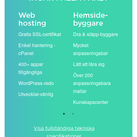
Web
Hemside­
E-
hosting
byggare
 köp
Obe
Gratis SSL-certifikat
Dra & släpp-byggare
pos
Enkel hantering -
Mycket
Del
cPanel
anpassningsbar
kal
ion
400+ appar
Lätt att lära sig
Filt
tillgängliga
spa
Över 200
WordPress-redo
anpassningsbara
Anv
ing
mallar
pos
Utvecklar-vänlig
du ä
Kunskapscenter
Visa fullständiga tekniska
specifikationer