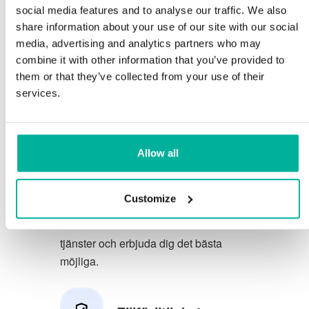
social media features and to analyse our traffic. We also
Du förtjänar att ha de allra bästa
share information about your use of our site with our social
media, advertising and analytics partners who may
förutsättningarna för din verksamhet.
combine it with other information that you’ve provided to
them or that they’ve collected from your use of their
Vi har en trevlig och kunnig
services.
telefonsupport på svenska och vi
erbjuder 30 dagars öppet köp på våra
tjänster.
Allow all
Vi strävar efter att överträfa dina
förväntningar genom att erbjuda en
Customize
förstklassig service. Vi lär oss av din
feedback så att vi kan förbättra våra
tjänster och erbjuda dig det bästa
möjliga.