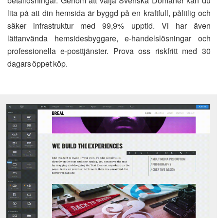
betallösningar. Genom att välja Svenska Domäner kan du
lita på att din hemsida är byggd på en kraftfull, pålitlig och
säker infrastruktur med 99,9% upptid. Vi har även
lättanvända hemsidesbyggare, e-handelslösningar och
professionella e-posttjänster. Prova oss riskfritt med 30
dagars öppet köp.