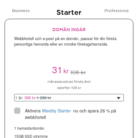
Starter
Business
Professional
DOMÄN INGÅR
Webbhotell och e-post på en domän, passar för din första
personliga hemsida eller en mindre företagshemsida.
31
kr
108 kr
månadskostnad första året
därefter 108 kr
1 år:
368 kr
1 296 kr
Aktivera
Weebly Starter
 nu och spara 26 % på 
webbhotell
1 hemsida/domän
15GB SSD utrymme