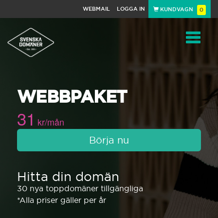
WEBMAIL
LOGGA IN
KUNDVAGN
0
Toggle
WEBBPAKET
navigat
31
kr/mån
Börja nu
Hitta din domän
30 nya toppdomäner tillgängliga
*Alla priser gäller per år