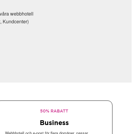
l våra webbhotell
t, Kundcenter)
50% RABATT
Business
Webbhotell och e-post för flera domäner, passar