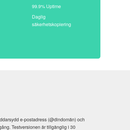
99.9% Uptime
Daglig
säkerhetskopiering
räddarsydd e-postadress (@dindomän) och
g. Testversionen är tillgänglig i 30