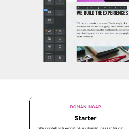
DOMÄN INGÅR
Starter
Webbhotell och e-post på en domän, passar för din