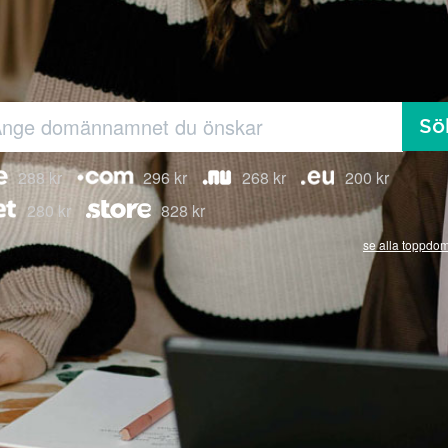
Sö
288 kr
296 kr
268 kr
200 kr
280 kr
828 kr
se alla toppdo