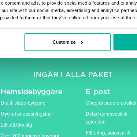
e content and ads, to provide social media features and to analy
 our site with our social media, advertising and analytics partn
 provided to them or that they’ve collected from your use of their
e moms. Våra kampanjpriser (i rosa) gäller för det första år
standardpris (visas med genomstruken text).
Customize
INGÅR I ALLA PAKET
Hemside­byggare
E-post
Dra & släpp-byggare
Obegränsade e-postko
Mycket anpassningsbar
Delad adressbok &
kalender
Lätt att lära sig
Filtrering, autosvar &
Över 200 anpassningsbara