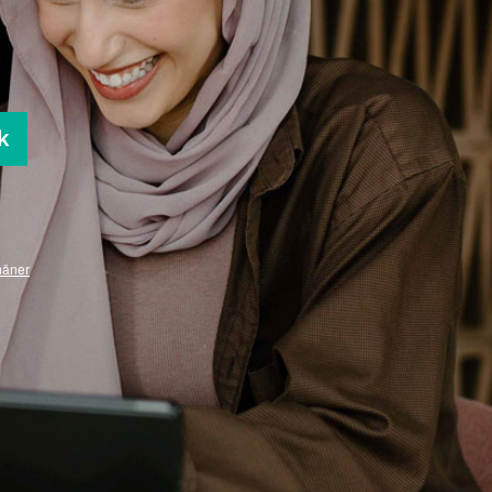
k
mäner