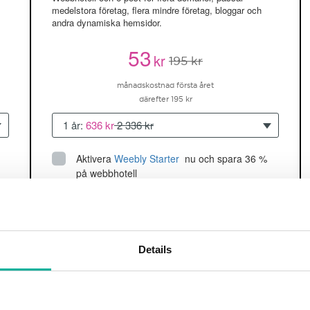
medelstora företag, flera mindre företag, bloggar och
andra dynamiska hemsidor.
53
kr
195 kr
månadskostnad första året
därefter 195 kr
1 år:
636 kr
2 336 kr
Aktivera
Weebly Starter
 nu och spara 36 % 
på webbhotell
Upp till 5 hemsidor/domäner
150GB
utrymme
SSD
2 CPU, 2GB RAM ~60K besökare/mån
Details
läs mer
Köp nu