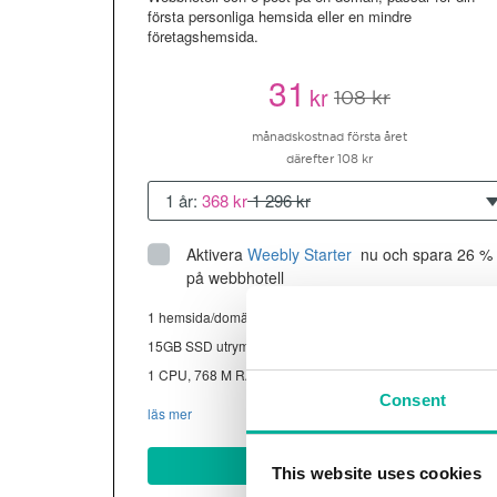
första personliga hemsida eller en mindre
företagshemsida.
31
kr
108 kr
månadskostnad första året
därefter 108 kr
1 år:
368 kr
1 296 kr
Aktivera
Weebly Starter
 nu och spara 26 % 
på webbhotell
1 hemsida/domän
15GB SSD utrymme
1 CPU, 768 M RAM ~13K besökare/mån
Consent
läs mer
Köp nu
This website uses cookies