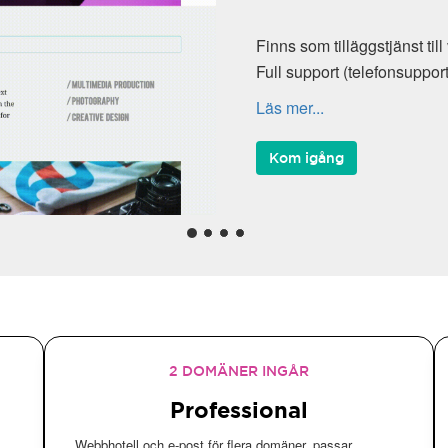
Finns som tilläggstjänst til
Full support (telefonsuppor
Läs mer...
Kom igång
2 DOMÄNER INGÅR
Professional
Webbhotell och e-post för flera domäner, passar