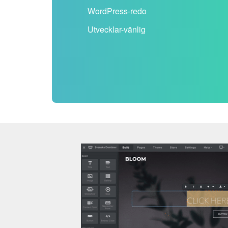
WordPress-redo
Utvecklar-vänlig