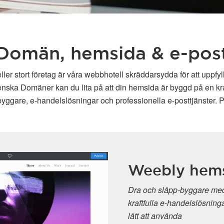
Domän, hemsida & e-pos
ller stort företag är våra webbhotell skräddarsydda för att uppfy
enska Domäner kan du lita på att din hemsida är byggd på en kraft
ggare, e-handelslösningar och professionella e-posttjänster. P
Weebly hem
Dra och släpp-byggare med
kraftfulla e-handelslösninga
lätt att använda