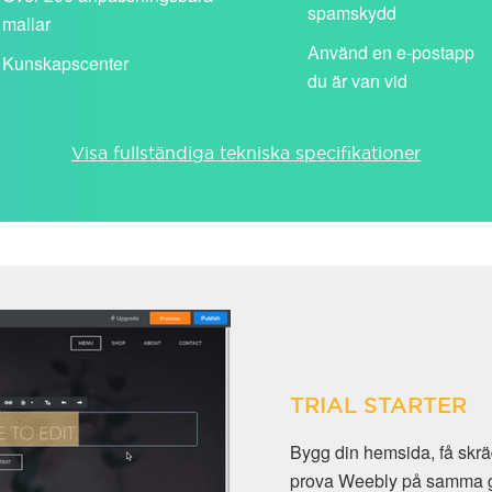
spamskydd
mallar
Använd en e-postapp
Kunskapscenter
du är van vid
Visa fullständiga tekniska specifikationer
TRIAL STARTER
Bygg din hemsida, få sk
prova Weebly på samma gån