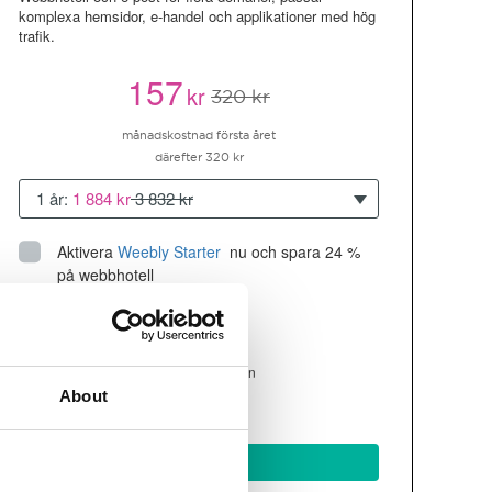
komplexa hemsidor, e-handel och applikationer med hög
trafik.
157
kr
320 kr
månadskostnad första året
därefter 320 kr
1 år:
1 884 kr
3 832 kr
Aktivera
Weebly Starter
 nu och spara 24 % 
på webbhotell
Upp till 10 hemsidor/domäner
300GB
utrymme
SSD
4 CPU, 4GB RAM ~200K besökare/mån
About
läs mer
Köp nu