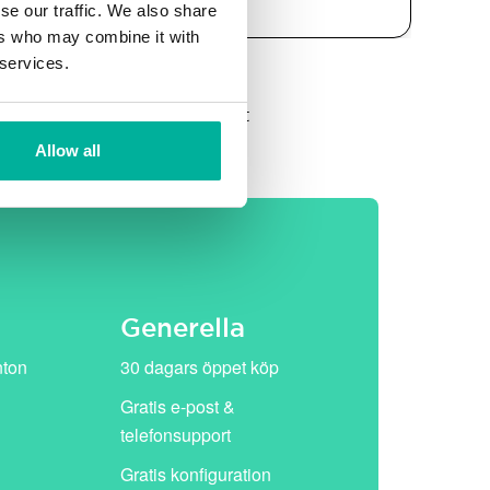
se our traffic. We also share
ers who may combine it with
 services.
et, därefter ersätts de av vårt
Allow all
Generella
nton
30 dagars öppet köp
Gratis e-post &
telefonsupport
Gratis konfiguration