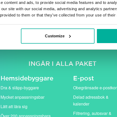
e content and ads, to provide social media features and to analy
 our site with our social media, advertising and analytics partn
 provided to them or that they’ve collected from your use of their
e moms. Våra kampanjpriser (i rosa) gäller för det första år
standardpris (visas med genomstruken text).
Customize
INGÅR I ALLA PAKET
Hemside­byggare
E-post
Dra & släpp-byggare
Obegränsade e-postko
Mycket anpassningsbar
Delad adressbok &
kalender
Lätt att lära sig
Filtrering, autosvar &
Över 200 anpassningsbara