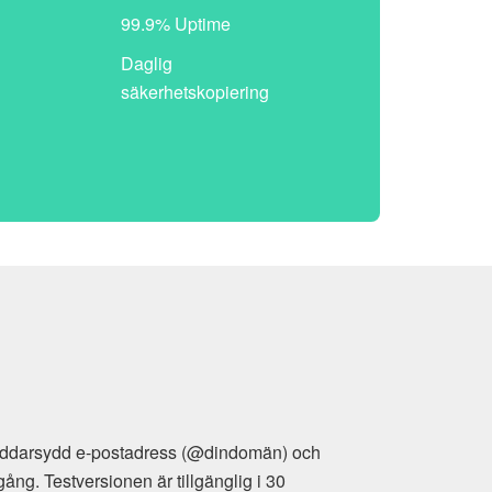
99.9% Uptime
Daglig
säkerhetskopiering
-postadress (@dindomän) och
onen är tillgänglig i 30