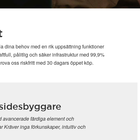
t
lla dina behov med en rik uppsättning funktioner
full, pålitlig och säker infrastruktur med 99,9%
rova oss riskfritt med 30 dagars öppet köp.
byggare
 färdiga element och
a förkunskaper, intuitiv och