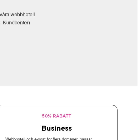
tell
r)
50% RABATT
Business
Webbhotell och e-post för flera domäner, passar