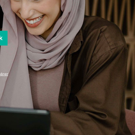
k
mäner