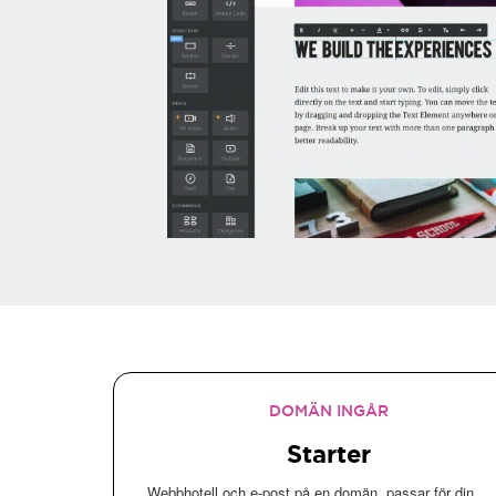
DOMÄN INGÅR
Starter
Webbhotell och e-post på en domän, passar för din