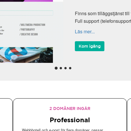
Finns som tilläggstjänst till våra webbho
Full support (telefonsupport, Kundcente
Läs mer...
Kom igång
2 DOMÄNER INGÅR
Professional
Webbhotell och e-post för flera domäner, passar