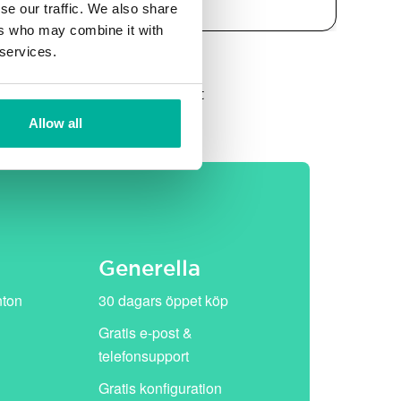
se our traffic. We also share
ers who may combine it with
 services.
et, därefter ersätts de av vårt
Allow all
Generella
nton
30 dagars öppet köp
Gratis e-post &
telefonsupport
Gratis konfiguration