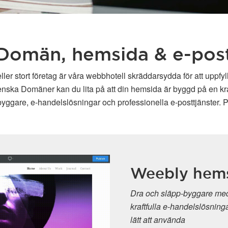
Domän, hemsida & e-pos
ller stort företag är våra webbhotell skräddarsydda för att uppfy
enska Domäner kan du lita på att din hemsida är byggd på en kraft
ggare, e-handelslösningar och professionella e-posttjänster. P
Weebly hemsides
Dra och släpp-byggare med avancerade
kraftfulla e-handelslösningar Kräver ing
lätt att använda