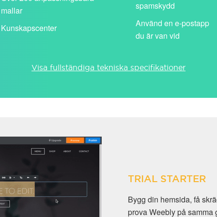
spamskydd
mallar
Använd en e-postapp
Kunskapscenter
du är van vid
Visa fullständiga tekniska specifikationer
TRIAL STARTER
Bygg din hemsida, få skräddarsydd e
prova Weebly på samma gång. Testversi