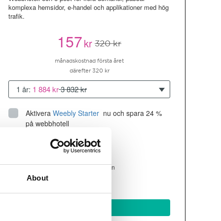
komplexa hemsidor, e-handel och applikationer med hög
trafik.
157
kr
320 kr
månadskostnad första året
därefter 320 kr
1 år:
1 884 kr
3 832 kr
Aktivera
Weebly Starter
 nu och spara 24 % 
på webbhotell
Upp till 10 hemsidor/domäner
300GB
utrymme
SSD
4 CPU, 4GB RAM ~200K besökare/mån
About
läs mer
Köp nu