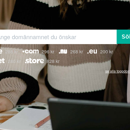
Sö
288 kr
296 kr
268 kr
200 kr
280 kr
828 kr
se alla toppdo