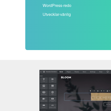
WordPress-redo
Utvecklar-vänlig