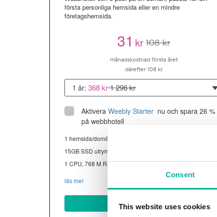
första personliga hemsida eller en mindre
företagshemsida.
31
kr
108 kr
månadskostnad första året
därefter 108 kr
1 år:
368 kr
1 296 kr
Aktivera
Weebly Starter
 nu och spara 26 % 
på webbhotell
1 hemsida/domän
15GB SSD utrymme
1 CPU, 768 M RAM ~13K besökare/mån
Consent
läs mer
Köp nu
This website uses cookies