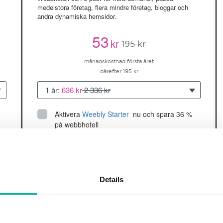
medelstora företag, flera mindre företag, bloggar och
andra dynamiska hemsidor.
53
kr
195 kr
månadskostnad första året
därefter 195 kr
1 år:
636 kr
2 336 kr
Aktivera
Weebly Starter
 nu och spara 36 % 
på webbhotell
Upp till 5 hemsidor/domäner
150GB
utrymme
SSD
2 CPU, 2GB RAM ~60K besökare/mån
Details
läs mer
Köp nu