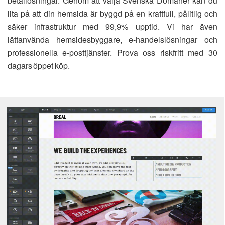
betallösningar. Genom att välja Svenska Domäner kan du
lita på att din hemsida är byggd på en kraftfull, pålitlig och
säker infrastruktur med 99,9% upptid. Vi har även
lättanvända hemsidesbyggare, e-handelslösningar och
professionella e-posttjänster. Prova oss riskfritt med 30
dagars öppet köp.