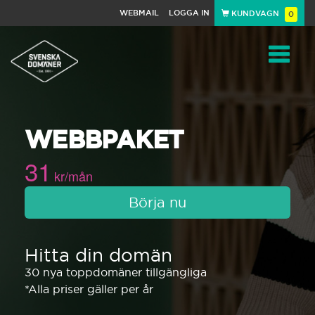
WEBMAIL
LOGGA IN
KUNDVAGN
0
Toggle
WEBBPAKET
navigat
31
kr/mån
Börja nu
Hitta din domän
30 nya toppdomäner tillgängliga
*Alla priser gäller per år