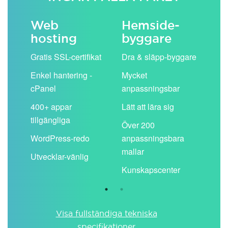
Web
Hemside­
E-
hosting
byggare
 köp
Obe
Gratis SSL-certifikat
Dra & släpp-byggare
pos
Enkel hantering -
Mycket
Del
cPanel
anpassningsbar
kal
ion
400+ appar
Lätt att lära sig
Filt
tillgängliga
spa
Över 200
WordPress-redo
anpassningsbara
Anv
ing
mallar
pos
Utvecklar-vänlig
du ä
Kunskapscenter
Visa fullständiga tekniska
specifikationer