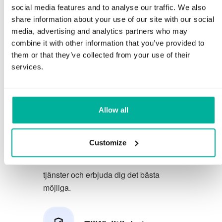
social media features and to analyse our traffic. We also
Du förtjänar att ha de allra bästa
share information about your use of our site with our social
media, advertising and analytics partners who may
förutsättningarna för din verksamhet.
combine it with other information that you’ve provided to
them or that they’ve collected from your use of their
Vi har en trevlig och kunnig
services.
telefonsupport på svenska och vi
erbjuder 30 dagars öppet köp på våra
tjänster.
Allow all
Vi strävar efter att överträfa dina
förväntningar genom att erbjuda en
Customize
förstklassig service. Vi lär oss av din
feedback så att vi kan förbättra våra
tjänster och erbjuda dig det bästa
möjliga.