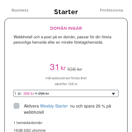
Starter
Business
Professional
DOMÄN INGÅR
Webbhotell och e-post på en domän, passar för din första
personliga hemsida eller en mindre företagshemsida.
31
kr
108 kr
månadskostnad första året
därefter 108 kr
1 år:
368 kr
1 296 kr
Aktivera
Weebly Starter
 nu och spara 26 % på 
webbhotell
1 hemsida/domän
15GB SSD utrymme