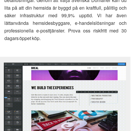
betallösningar. Genom att välja Svenska Domäner kan du
lita på att din hemsida är byggd på en kraftfull, pålitlig och
säker infrastruktur med 99,9% upptid. Vi har även
lättanvända hemsidesbyggare, e-handelslösningar och
professionella e-posttjänster. Prova oss riskfritt med 30
dagars öppet köp.