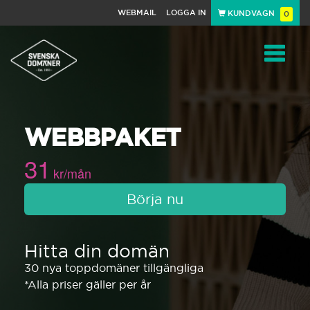
WEBMAIL
LOGGA IN
KUNDVAGN
0
Toggle
WEBBPAKET
navigat
31
kr/mån
Börja nu
Hitta din domän
30 nya toppdomäner tillgängliga
*Alla priser gäller per år