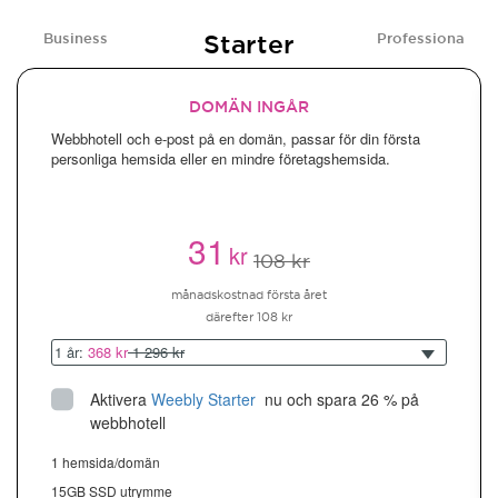
Starter
Business
Professional
DOMÄN INGÅR
Webbhotell och e-post på en domän, passar för din första
personliga hemsida eller en mindre företagshemsida.
31
kr
108 kr
månadskostnad första året
därefter 108 kr
1 år:
368 kr
1 296 kr
Aktivera
Weebly Starter
 nu och spara 26 % på 
webbhotell
1 hemsida/domän
15GB SSD utrymme