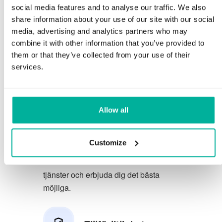
social media features and to analyse our traffic. We also
Du förtjänar att ha de allra bästa
share information about your use of our site with our social
media, advertising and analytics partners who may
förutsättningarna för din verksamhet.
combine it with other information that you’ve provided to
them or that they’ve collected from your use of their
Vi har en trevlig och kunnig
services.
telefonsupport på svenska och vi
erbjuder 30 dagars öppet köp på våra
tjänster.
Allow all
Vi strävar efter att överträfa dina
förväntningar genom att erbjuda en
Customize
förstklassig service. Vi lär oss av din
feedback så att vi kan förbättra våra
tjänster och erbjuda dig det bästa
möjliga.