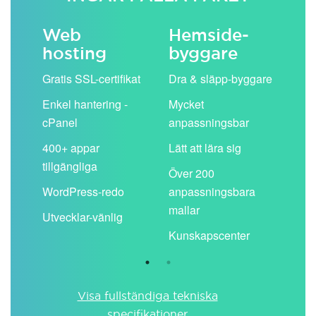
Web
Hemside­
E-
hosting
byggare
 köp
Obe
Gratis SSL-certifikat
Dra & släpp-byggare
pos
Enkel hantering -
Mycket
Del
cPanel
anpassningsbar
kal
ion
400+ appar
Lätt att lära sig
Filt
tillgängliga
spa
Över 200
WordPress-redo
anpassningsbara
Anv
ing
mallar
pos
Utvecklar-vänlig
du ä
Kunskapscenter
Visa fullständiga tekniska
specifikationer