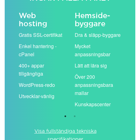
Web
Hemside­
E-
hosting
byggare
 köp
Obe
Gratis SSL-certifikat
Dra & släpp-byggare
pos
Enkel hantering -
Mycket
Del
cPanel
anpassningsbar
kal
ion
400+ appar
Lätt att lära sig
Filt
tillgängliga
spa
Över 200
WordPress-redo
anpassningsbara
Anv
ing
mallar
pos
Utvecklar-vänlig
du ä
Kunskapscenter
Visa fullständiga tekniska
specifikationer