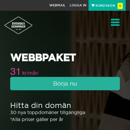
WEBMAIL
LOGGA IN
KUNDVAGN
0
Toggle
WEBBPAKET
navigat
31
kr/mån
Börja nu
Hitta din domän
30 nya toppdomäner tillgängliga
*Alla priser gäller per år