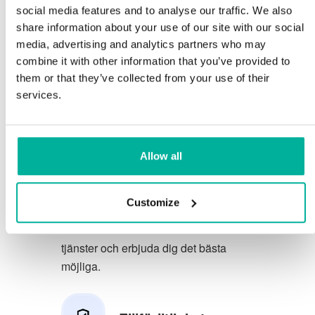
social media features and to analyse our traffic. We also
Du förtjänar att ha de allra bästa
share information about your use of our site with our social
media, advertising and analytics partners who may
förutsättningarna för din verksamhet.
combine it with other information that you’ve provided to
them or that they’ve collected from your use of their
Vi har en trevlig och kunnig
services.
telefonsupport på svenska och vi
erbjuder 30 dagars öppet köp på våra
tjänster.
Allow all
Vi strävar efter att överträfa dina
förväntningar genom att erbjuda en
Customize
förstklassig service. Vi lär oss av din
feedback så att vi kan förbättra våra
tjänster och erbjuda dig det bästa
möjliga.