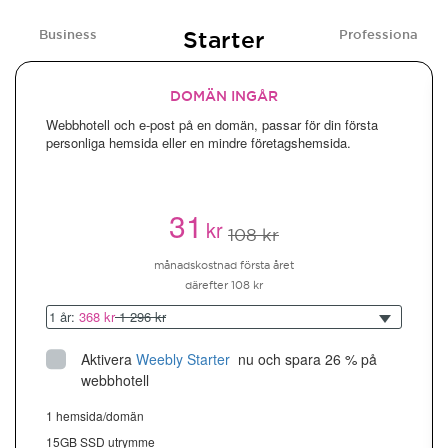
Starter
Business
Professional
DOMÄN INGÅR
Webbhotell och e-post på en domän, passar för din första
personliga hemsida eller en mindre företagshemsida.
31
kr
108 kr
månadskostnad första året
därefter 108 kr
1 år:
368 kr
1 296 kr
Aktivera
Weebly Starter
 nu och spara 26 % på 
webbhotell
1 hemsida/domän
15GB SSD utrymme