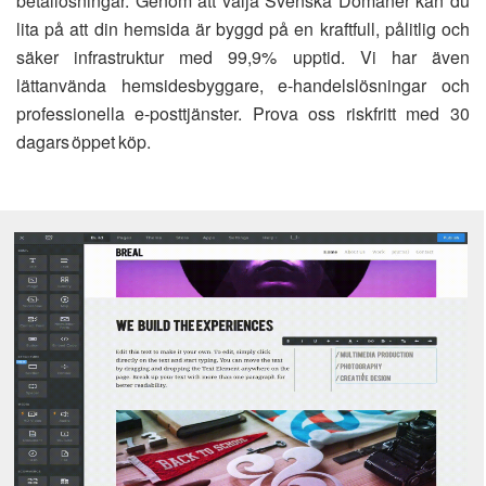
betallösningar. Genom att välja Svenska Domäner kan du
lita på att din hemsida är byggd på en kraftfull, pålitlig och
säker infrastruktur med 99,9% upptid. Vi har även
lättanvända hemsidesbyggare, e-handelslösningar och
professionella e-posttjänster. Prova oss riskfritt med 30
dagars öppet köp.