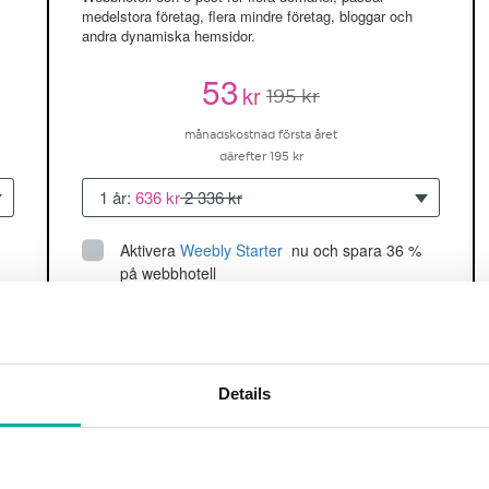
medelstora företag, flera mindre företag, bloggar och
andra dynamiska hemsidor.
53
kr
195 kr
månadskostnad första året
därefter 195 kr
1 år:
636 kr
2 336 kr
Aktivera
Weebly Starter
 nu och spara 36 % 
på webbhotell
Upp till 5 hemsidor/domäner
150GB
utrymme
SSD
2 CPU, 2GB RAM ~60K besökare/mån
Details
läs mer
Köp nu