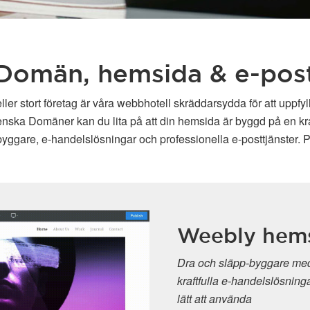
Domän, hemsida & e-pos
ller stort företag är våra webbhotell skräddarsydda för att uppfy
enska Domäner kan du lita på att din hemsida är byggd på en kraft
ggare, e-handelslösningar och professionella e-posttjänster. P
Weebly hemsides
Dra och släpp-byggare med avancerade
kraftfulla e-handelslösningar Kräver ing
lätt att använda