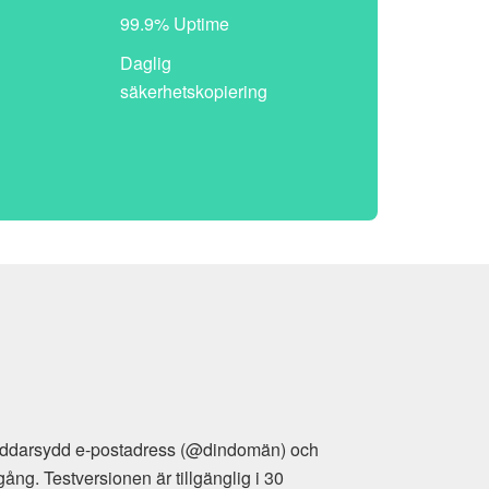
99.9% Uptime
Daglig
säkerhetskopiering
-postadress (@dindomän) och
onen är tillgänglig i 30