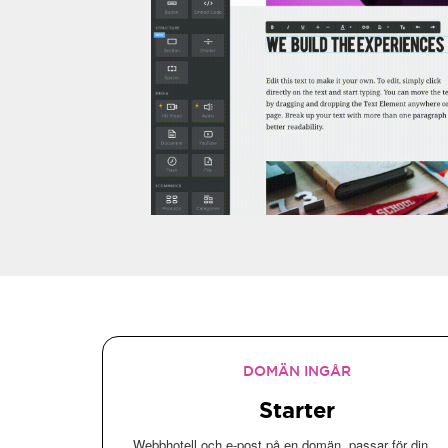
DOMÄN INGÅR
Starter
Webbhotell och e-post på en domän, passar för din