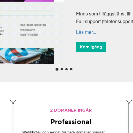
Finns som tilläggstjänst till våra webbho
Full support (telefonsupport, Kundcente
Läs mer...
Kom igång
2 DOMÄNER INGÅR
Professional
Webbhotell och e-post för flera domäner, passar