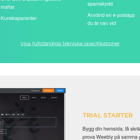
spamskydd
mallar
Använd en e-postapp
Kunskapscenter
du är van vid
Visa fullständiga tekniska specifikationer
TRIAL STARTER
Bygg din hemsida, få skräddarsydd e
prova Weebly på samma gång. Testversi