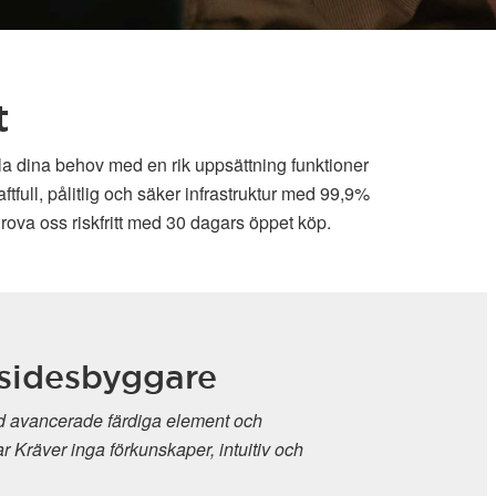
t
lla dina behov med en rik uppsättning funktioner
full, pålitlig och säker infrastruktur med 99,9%
rova oss riskfritt med 30 dagars öppet köp.
byggare
 färdiga element och
a förkunskaper, intuitiv och