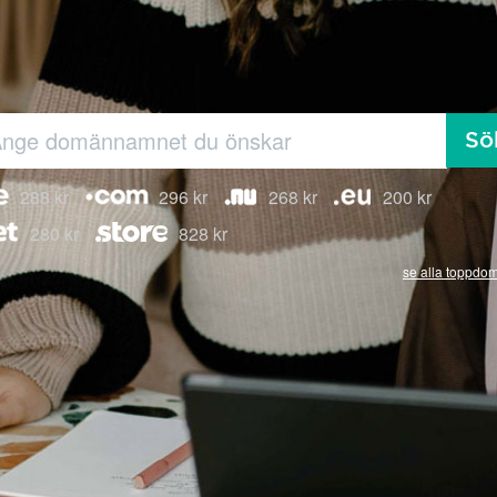
Sö
288 kr
296 kr
268 kr
200 kr
280 kr
828 kr
se alla toppdo