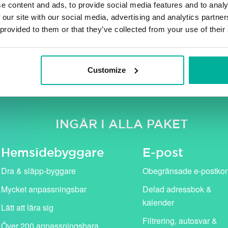
e content and ads, to provide social media features and to analy
 our site with our social media, advertising and analytics partn
 provided to them or that they’ve collected from your use of their
e moms. Våra kampanjpriser (i rosa) gäller för det första år
standardpris (visas med genomstruken text).
Customize
INGÅR I ALLA PAKET
Hemside­byggare
E-post
Dra & släpp-byggare
Obegränsade e-postko
Mycket anpassningsbar
Delad adressbok &
kalender
Lätt att lära sig
Filtrering, autosvar &
Över 200 anpassningsbara