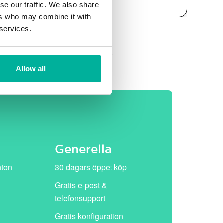
se our traffic. We also share
ers who may combine it with
 services.
et, därefter ersätts de av vårt
Allow all
Generella
nton
30 dagars öppet köp
Gratis e-post &
telefonsupport
Gratis konfiguration