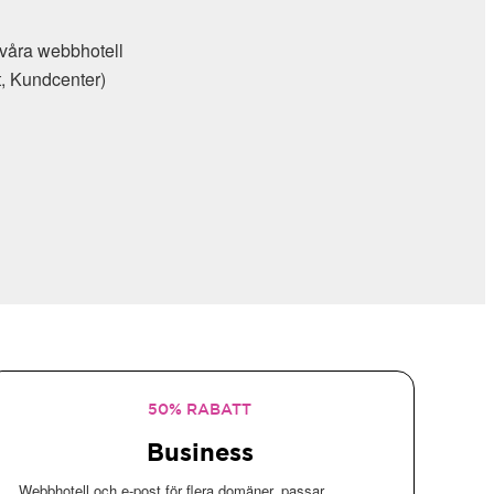
tell
r)
50% RABATT
Business
Webbhotell och e-post för flera domäner, passar