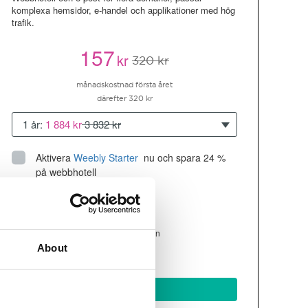
komplexa hemsidor, e-handel och applikationer med hög
trafik.
157
kr
320 kr
månadskostnad första året
därefter 320 kr
1 år:
1 884 kr
3 832 kr
Aktivera
Weebly Starter
 nu och spara 24 % 
på webbhotell
Upp till 10 hemsidor/domäner
300GB
utrymme
SSD
4 CPU, 4GB RAM ~200K besökare/mån
About
läs mer
Köp nu