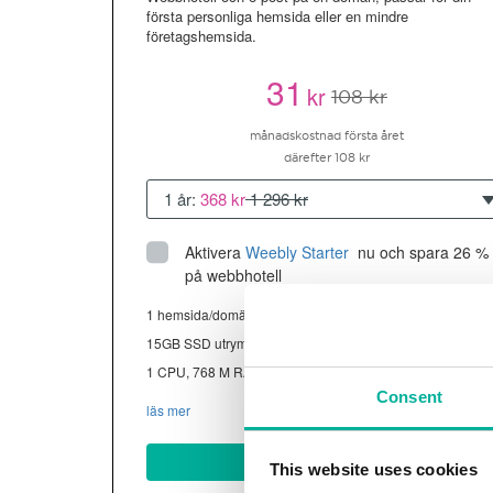
första personliga hemsida eller en mindre
företagshemsida.
31
kr
108 kr
månadskostnad första året
därefter 108 kr
1 år:
368 kr
1 296 kr
Aktivera
Weebly Starter
 nu och spara 26 % 
på webbhotell
1 hemsida/domän
15GB SSD utrymme
1 CPU, 768 M RAM ~13K besökare/mån
Consent
läs mer
Köp nu
This website uses cookies