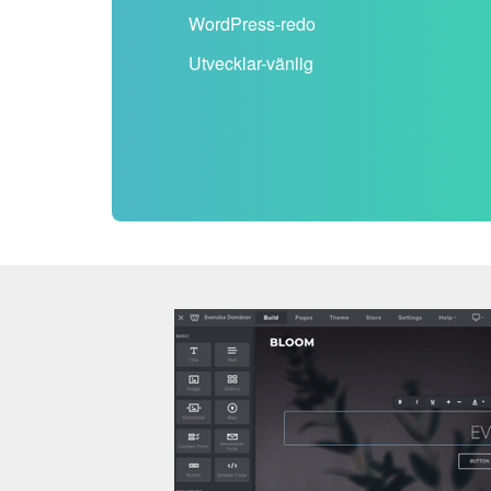
WordPress-redo
Utvecklar-vänlig