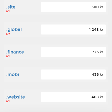
.site
500 kr
NY
.global
1 248 kr
NY
.finance
776 kr
NY
.mobi
436 kr
.website
408 kr
NY