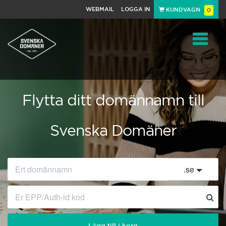
WEBMAIL
LOGGA IN
KUNDVAGN
0
Toggle
navigat
Flytta ditt domännamn till
Svenska Domäner
.
se
Lägg till i korg