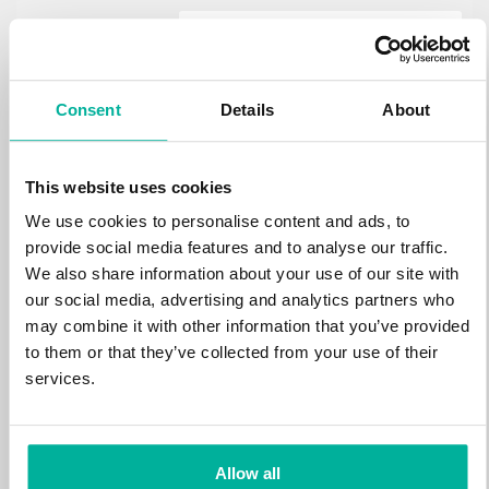
.estate
472 kr
NY
Consent
Details
About
.loan
388 kr
NY
This website uses cookies
We use cookies to personalise content and ads, to
.tech
700 kr
provide social media features and to analyse our traffic.
NY
We also share information about your use of our site with
our social media, advertising and analytics partners who
.win
may combine it with other information that you’ve provided
388 kr
NY
to them or that they’ve collected from your use of their
services.
.bid
388 kr
NY
Allow all