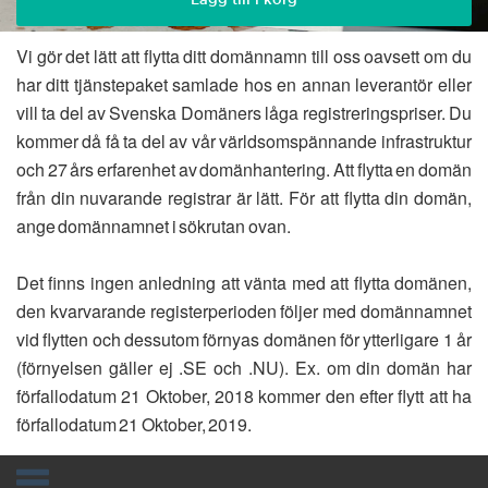
Vi gör det lätt att flytta ditt domännamn till oss oavsett om du
har ditt tjänstepaket samlade hos en annan leverantör eller
vill ta del av Svenska Domäners låga registreringspriser. Du
kommer då få ta del av vår världsomspännande infrastruktur
och 27 års erfarenhet av domänhantering. Att flytta en domän
från din nuvarande registrar är lätt. För att flytta din domän,
ange domännamnet i sökrutan ovan.
Det finns ingen anledning att vänta med att flytta domänen,
den kvarvarande registerperioden följer med domännamnet
vid flytten och dessutom förnyas domänen för ytterligare 1 år
(förnyelsen gäller ej .SE och .NU). Ex. om din domän har
förfallodatum 21 Oktober, 2018 kommer den efter flytt att ha
förfallodatum 21 Oktober, 2019.