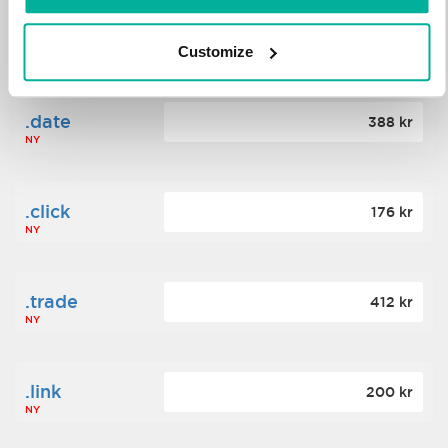
.science
364 kr
Customize
NY
.date
388 kr
NY
.click
176 kr
NY
.trade
412 kr
NY
.link
200 kr
NY