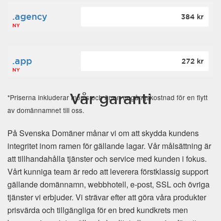
.agency
384 kr
NY
.app
272 kr
NY
Vår garanti
*Priserna inkluderar moms och är en engångskostnad för en flytt
av domännamnet till oss.
På Svenska Domäner månar vi om att skydda kundens
integritet inom ramen för gällande lagar. Vår målsättning är
att tillhandahålla tjänster och service med kunden i fokus.
Vårt kunniga team är redo att leverera förstklassig support
gällande domännamn, webbhotell, e-post, SSL och övriga
tjänster vi erbjuder. Vi strävar efter att göra våra produkter
prisvärda och tillgängliga för en bred kundkrets men