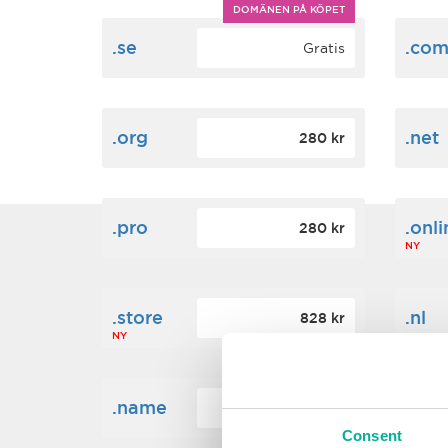
DOMÄNEN PÅ KÖPET
.se
.co
Gratis
.org
.net
280 kr
.pro
.onli
280 kr
NY
.store
.nl
828 kr
NY
.name
.des
204 kr
NY
Consent