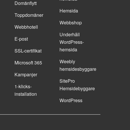
Domänflytt
Hemsida
Toppdomäner
Webbshop
Webbhotell
Underhåll
E-post
WordPress-
hemsida
SSL-certifikat
Weebly
Microsoft 365
hemsidesbyggare
Kampanjer
SitePro
1-klicks-
Hemsidebyggare
installation
WordPress