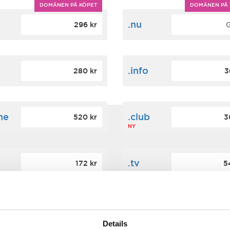
DOMÄNEN PÅ KÖPET
DOMÄNEN PÅ 
m
.nu
296 kr
G
.info
280 kr
3
ne
.club
520 kr
3
NY
.tv
172 kr
5
ign
.cc
560 kr
3
Details