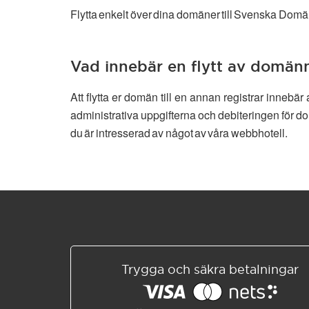
Flytta enkelt över dina domäner till Svenska Domän
Vad innebär en flytt av domä
Att flytta er domän till en annan registrar inneb
administrativa uppgifterna och debiteringen för do
du är intresserad av något av våra webbhotell.
Trygga och säkra betalningar