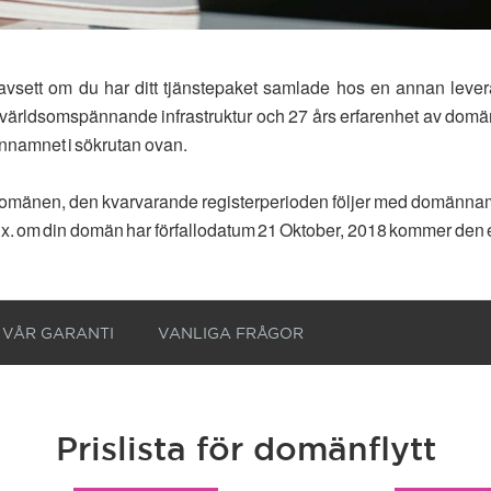
ss oavsett om du har ditt tjänstepaket samlade hos en annan leve
r världsomspännande infrastruktur och 27 års erfarenhet av domä
männamnet i sökrutan ovan.
ta domänen, den kvarvarande registerperioden följer med domänna
. Ex. om din domän har förfallodatum 21 Oktober, 2018 kommer den eft
VÅR GARANTI
VANLIGA FRÅGOR
Prislista för domänflytt