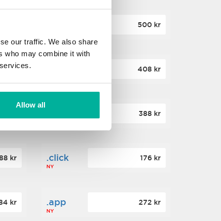
.site
60 kr
500 kr
NY
se our traffic. We also share
ers who may combine it with
 services.
.website
36 kr
408 kr
NY
Allow all
.win
00 kr
388 kr
NY
.click
88 kr
176 kr
NY
.app
84 kr
272 kr
NY