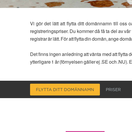
Vi gör det lätt att flytta ditt domännamn till o
registreringspriser. Du kommer då få ta del av vå
registrar är lätt. För att flytta din domän, ange do
Det finns ingen anledning att vänta med att flyt
ytterligare 1 år (förnyelsen gäller ej .SE och .NU)
FLYTTA DITT DOMÄNNAMN
PRISER