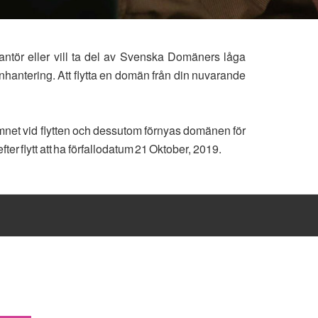
rantör eller vill ta del av Svenska Domäners låga
nhantering. Att flytta en domän från din nuvarande
mnet vid flytten och dessutom förnyas domänen för
er flytt att ha förfallodatum 21 Oktober, 2019.