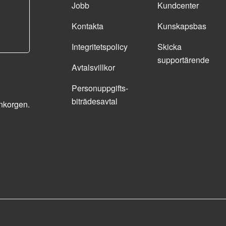
Jobb
Kundcenter
Kontakta
Kunskapsbas
Integritetspolicy
Skicka
supportärende
Avtalsvillkor
Personuppgifts­
biträdesavtal
inkorgen.