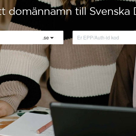
itt domännamn till Svensk
.
se