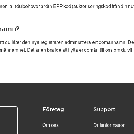
er - allt du behöver är din EPP kod (auktoriseringskod från din nu
nnamn?
är att du låter den nya registraren administrera ert domännamn. 
männamnet. Det är en bra idé att flytta er domän till oss om du v
Företag
Support
Om oss
Driftinformation