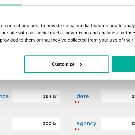
s
.xyz
348 kr
2
NY
e content and ads, to provide social media features and to analy
 our site with our social media, advertising and analytics partn
 provided to them or that they’ve collected from your use of their
ance
.mobi
776 kr
4
Customize
n
.tech
388 kr
7
NY
ence
.date
364 kr
3
NY
.agency
200 kr
3
NY