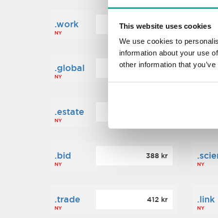
.work
.new
160 kr
This website uses cookies
NY
NY
We use cookies to personalis
information about your use of
other information that you’ve
.global
.fin
1 248 kr
NY
NY
.estate
.loa
472 kr
NY
NY
.bid
.sci
388 kr
NY
NY
.trade
.link
412 kr
NY
NY