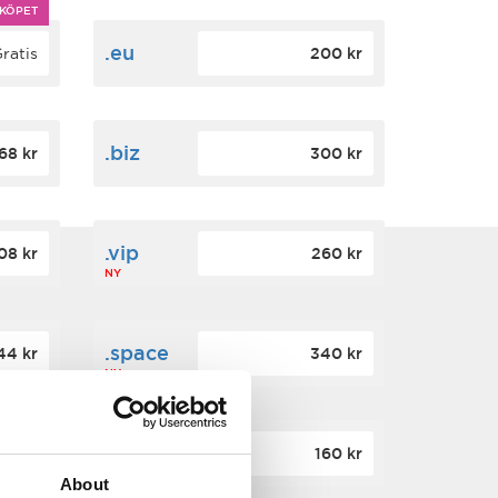
KÖPET
.eu
ratis
200 kr
.biz
68 kr
300 kr
.vip
08 kr
260 kr
NY
.space
44 kr
340 kr
NY
.top
60 kr
160 kr
NY
About