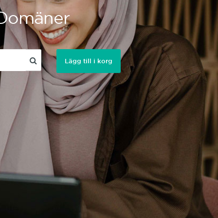
a Domäner
Lägg till i korg