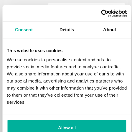
.estate
472 kr
NY
Consent
Details
About
.loan
388 kr
NY
This website uses cookies
We use cookies to personalise content and ads, to
.tech
700 kr
provide social media features and to analyse our traffic.
NY
We also share information about your use of our site with
our social media, advertising and analytics partners who
.win
may combine it with other information that you’ve provided
388 kr
NY
to them or that they’ve collected from your use of their
services.
.bid
388 kr
NY
Allow all