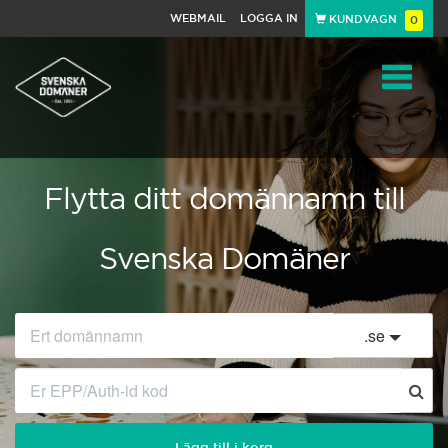
WEBMAIL
LOGGA IN
KUNDVAGN
0
Toggle
navigat
Flytta ditt domännamn till
Svenska Domäner
.
se
Lägg till i korg