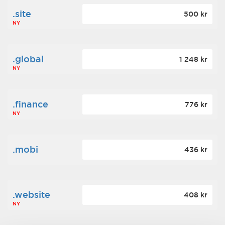
.site
500 kr
NY
.global
1 248 kr
NY
.finance
776 kr
NY
.mobi
436 kr
.website
408 kr
NY