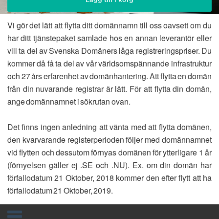
Vi gör det lätt att flytta ditt domännamn till oss oavsett om du
har ditt tjänstepaket samlade hos en annan leverantör eller
vill ta del av Svenska Domäners låga registreringspriser. Du
kommer då få ta del av vår världsomspännande infrastruktur
och 27 års erfarenhet av domänhantering. Att flytta en domän
från din nuvarande registrar är lätt. För att flytta din domän,
ange domännamnet i sökrutan ovan.
Det finns ingen anledning att vänta med att flytta domänen,
den kvarvarande registerperioden följer med domännamnet
vid flytten och dessutom förnyas domänen för ytterligare 1 år
(förnyelsen gäller ej .SE och .NU). Ex. om din domän har
förfallodatum 21 Oktober, 2018 kommer den efter flytt att ha
förfallodatum 21 Oktober, 2019.