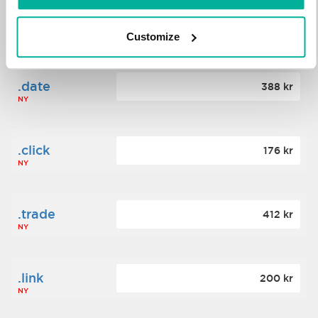
.science
364 kr
Customize
NY
.date
388 kr
NY
.click
176 kr
NY
.trade
412 kr
NY
.link
200 kr
NY