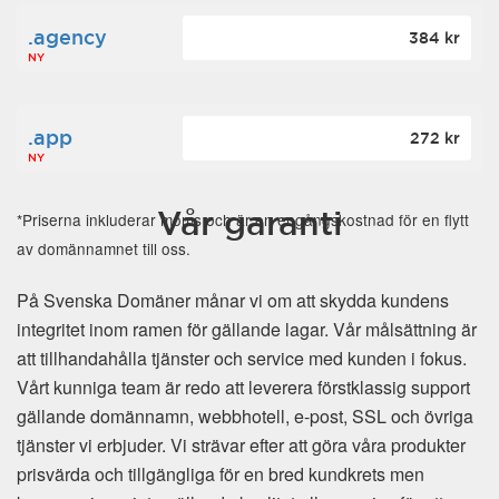
.agency
384 kr
NY
.app
272 kr
NY
Vår garanti
*Priserna inkluderar moms och är en engångskostnad för en flytt
av domännamnet till oss.
På Svenska Domäner månar vi om att skydda kundens
integritet inom ramen för gällande lagar. Vår målsättning är
att tillhandahålla tjänster och service med kunden i fokus.
Vårt kunniga team är redo att leverera förstklassig support
gällande domännamn, webbhotell, e-post, SSL och övriga
tjänster vi erbjuder. Vi strävar efter att göra våra produkter
prisvärda och tillgängliga för en bred kundkrets men