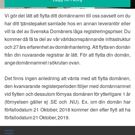
Vi gör det lätt att flytta ditt domännamn till oss oavsett om du
har ditt tjänstepaket samlade hos en annan leverantör eller
vill ta del av Svenska Domäners låga registreringspriser. Du
kommer då få ta del av vår världsomspännande infrastruktur
och 27 års erfarenhet av domänhantering. Att flytta en domän
från din nuvarande registrar är lätt. För att flytta din domän,
ange domännamnet i sökrutan ovan.
Det finns ingen anledning att vänta med att flytta domänen,
den kvarvarande registerperioden följer med domännamnet
vid flytten och dessutom förnyas domänen för ytterligare 1 år
(förnyelsen gäller ej .SE och .NU). Ex. om din domän har
förfallodatum 21 Oktober, 2018 kommer den efter flytt att ha
förfallodatum 21 Oktober, 2019.