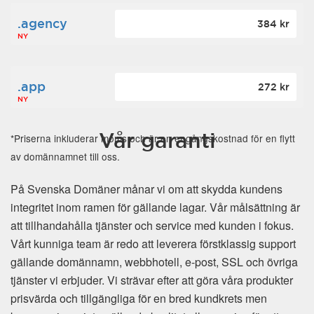
.agency
384 kr
NY
.app
272 kr
NY
Vår garanti
*Priserna inkluderar moms och är en engångskostnad för en flytt
av domännamnet till oss.
På Svenska Domäner månar vi om att skydda kundens
integritet inom ramen för gällande lagar. Vår målsättning är
att tillhandahålla tjänster och service med kunden i fokus.
Vårt kunniga team är redo att leverera förstklassig support
gällande domännamn, webbhotell, e-post, SSL och övriga
tjänster vi erbjuder. Vi strävar efter att göra våra produkter
prisvärda och tillgängliga för en bred kundkrets men