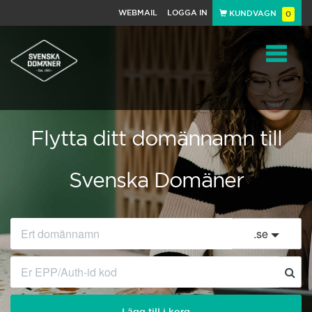
WEBMAIL
LOGGA IN
KUNDVAGN
0
Toggle
navigat
Flytta ditt domännamn till
Svenska Domäner
.
se
Lägg till i korg