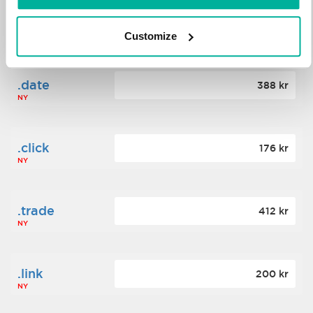
.science
364 kr
Customize
NY
.date
388 kr
NY
.click
176 kr
NY
.trade
412 kr
NY
.link
200 kr
NY