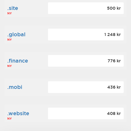
.site
500 kr
NY
.global
1 248 kr
NY
.finance
776 kr
NY
.mobi
436 kr
.website
408 kr
NY