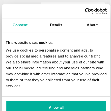
.estate
472 kr
NY
Consent
Details
About
.loan
388 kr
NY
This website uses cookies
We use cookies to personalise content and ads, to
.tech
700 kr
provide social media features and to analyse our traffic.
NY
We also share information about your use of our site with
our social media, advertising and analytics partners who
.win
may combine it with other information that you’ve provided
388 kr
NY
to them or that they’ve collected from your use of their
services.
.bid
388 kr
NY
Allow all