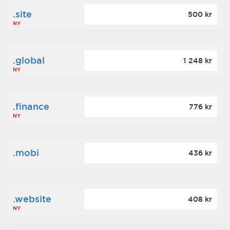
.site
500 kr
NY
.global
1 248 kr
NY
.finance
776 kr
NY
.mobi
436 kr
.website
408 kr
NY