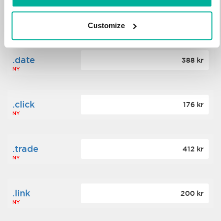
.science
364 kr
Customize
NY
.date
388 kr
NY
.click
176 kr
NY
.trade
412 kr
NY
.link
200 kr
NY