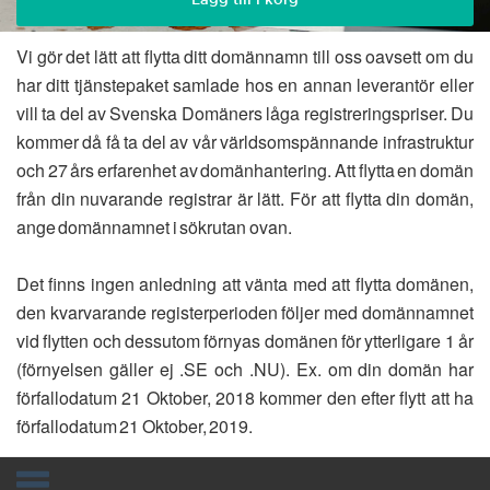
Vi gör det lätt att flytta ditt domännamn till oss oavsett om du
har ditt tjänstepaket samlade hos en annan leverantör eller
vill ta del av Svenska Domäners låga registreringspriser. Du
kommer då få ta del av vår världsomspännande infrastruktur
och 27 års erfarenhet av domänhantering. Att flytta en domän
från din nuvarande registrar är lätt. För att flytta din domän,
ange domännamnet i sökrutan ovan.
Det finns ingen anledning att vänta med att flytta domänen,
den kvarvarande registerperioden följer med domännamnet
vid flytten och dessutom förnyas domänen för ytterligare 1 år
(förnyelsen gäller ej .SE och .NU). Ex. om din domän har
förfallodatum 21 Oktober, 2018 kommer den efter flytt att ha
förfallodatum 21 Oktober, 2019.