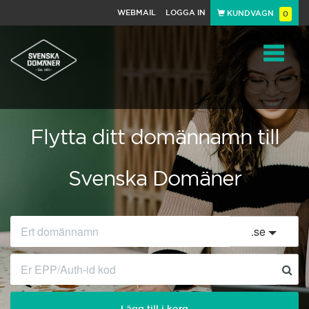
WEBMAIL
LOGGA IN
KUNDVAGN
0
Toggle
navigat
Flytta ditt domännamn till
Svenska Domäner
.
se
Lägg till i korg