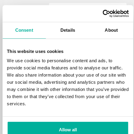
.estate
472 kr
NY
Consent
Details
About
.loan
388 kr
NY
This website uses cookies
We use cookies to personalise content and ads, to
.tech
700 kr
provide social media features and to analyse our traffic.
NY
We also share information about your use of our site with
our social media, advertising and analytics partners who
.win
may combine it with other information that you’ve provided
388 kr
NY
to them or that they’ve collected from your use of their
services.
.bid
388 kr
NY
Allow all