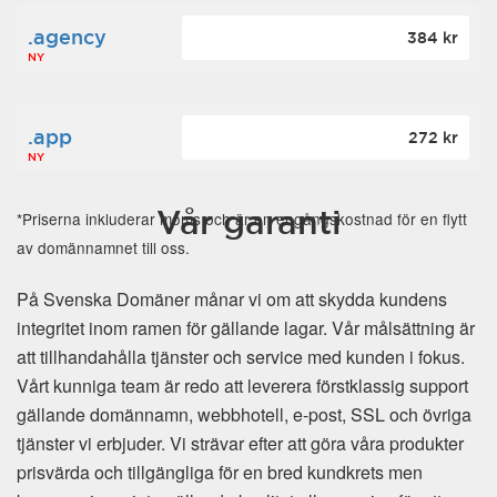
.agency
384 kr
NY
.app
272 kr
NY
Vår garanti
*Priserna inkluderar moms och är en engångskostnad för en flytt
av domännamnet till oss.
På Svenska Domäner månar vi om att skydda kundens
integritet inom ramen för gällande lagar. Vår målsättning är
att tillhandahålla tjänster och service med kunden i fokus.
Vårt kunniga team är redo att leverera förstklassig support
gällande domännamn, webbhotell, e-post, SSL och övriga
tjänster vi erbjuder. Vi strävar efter att göra våra produkter
prisvärda och tillgängliga för en bred kundkrets men