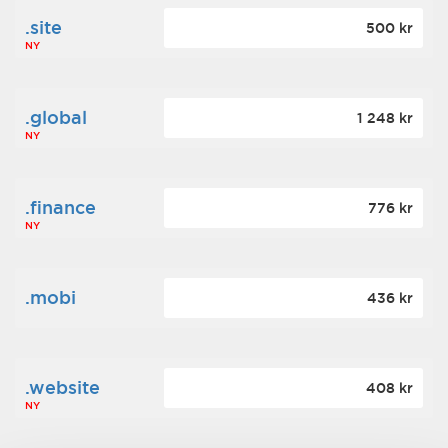
.site
500 kr
NY
.global
1 248 kr
NY
.finance
776 kr
NY
.mobi
436 kr
.website
408 kr
NY