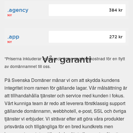
.agency
384 kr
NY
.app
272 kr
NY
Vår garanti
*Priserna inkluderar moms och är en engångskostnad för en flytt
av domännamnet till oss.
På Svenska Domäner månar vi om att skydda kundens
integritet inom ramen för gällande lagar. Vår målsättning är
att tillhandahålla tjänster och service med kunden i fokus.
Vårt kunniga team är redo att leverera förstklassig support
gällande domännamn, webbhotell, e-post, SSL och övriga
tjänster vi erbjuder. Vi strävar efter att göra våra produkter
prisvärda och tillgängliga för en bred kundkrets men