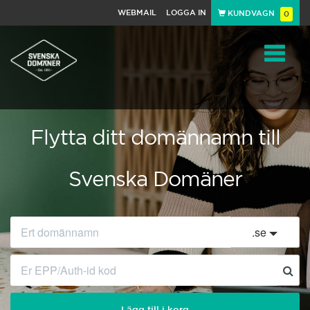
WEBMAIL
LOGGA IN
KUNDVAGN
0
Toggle
navigat
Flytta ditt domännamn till
Svenska Domäner
.
se
Lägg till i korg