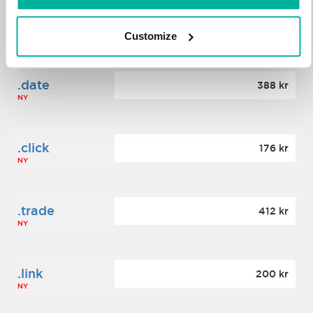
.science
364 kr
Customize
NY
.date
388 kr
NY
.click
176 kr
NY
.trade
412 kr
NY
.link
200 kr
NY