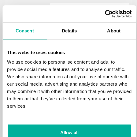
.estate
472 kr
NY
Consent
Details
About
.loan
388 kr
NY
This website uses cookies
We use cookies to personalise content and ads, to
.tech
700 kr
provide social media features and to analyse our traffic.
NY
We also share information about your use of our site with
our social media, advertising and analytics partners who
.win
may combine it with other information that you’ve provided
388 kr
NY
to them or that they’ve collected from your use of their
services.
.bid
388 kr
NY
Allow all