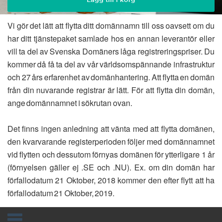
Vi gör det lätt att flytta ditt domännamn till oss oavsett om du
har ditt tjänstepaket samlade hos en annan leverantör eller
vill ta del av Svenska Domäners låga registreringspriser. Du
kommer då få ta del av vår världsomspännande infrastruktur
och 27 års erfarenhet av domänhantering. Att flytta en domän
från din nuvarande registrar är lätt. För att flytta din domän,
ange domännamnet i sökrutan ovan.
Det finns ingen anledning att vänta med att flytta domänen,
den kvarvarande registerperioden följer med domännamnet
vid flytten och dessutom förnyas domänen för ytterligare 1 år
(förnyelsen gäller ej .SE och .NU). Ex. om din domän har
förfallodatum 21 Oktober, 2018 kommer den efter flytt att ha
förfallodatum 21 Oktober, 2019.