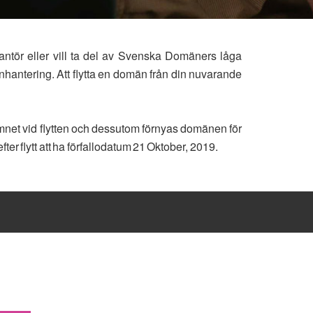
rantör eller vill ta del av Svenska Domäners låga
nhantering. Att flytta en domän från din nuvarande
mnet vid flytten och dessutom förnyas domänen för
er flytt att ha förfallodatum 21 Oktober, 2019.