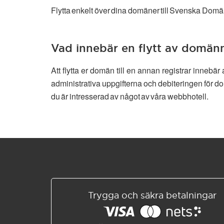
Flytta enkelt över dina domäner till Svenska Domän
Vad innebär en flytt av domä
Att flytta er domän till en annan registrar inneb
administrativa uppgifterna och debiteringen för do
du är intresserad av något av våra webbhotell.
Trygga och säkra betalningar