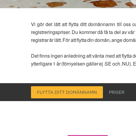
Vi gör det lätt att flytta ditt domännamn till o
registreringspriser. Du kommer då få ta del av vå
registrar är lätt. För att flytta din domän, ange do
Det finns ingen anledning att vänta med att flyt
ytterligare 1 år (förnyelsen gäller ej .SE och .NU)
FLYTTA DITT DOMÄNNAMN
PRISER