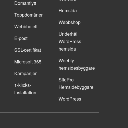
Domänflytt
Hemsida
Toppdomäner
Webbshop
Webbhotell
Underhåll
E-post
WordPress-
hemsida
SSL-certifikat
Weebly
Microsoft 365
hemsidesbyggare
Kampanjer
SitePro
1-klicks-
Hemsidebyggare
installation
WordPress