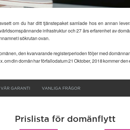
ss oavsett om du har ditt tjänstepaket samlade hos en annan leve
r världsomspännande infrastruktur och 27 års erfarenhet av domä
männamnet i sökrutan ovan.
ta domänen, den kvarvarande registerperioden följer med domänna
. Ex. om din domän har förfallodatum 21 Oktober, 2018 kommer den eft
VÅR GARANTI
VANLIGA FRÅGOR
Prislista för domänflytt