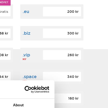
KÖPET
.eu
ratis
200 kr
.biz
68 kr
300 kr
.vip
08 kr
260 kr
NY
.space
44 kr
340 kr
NY
.top
60 kr
160 kr
NY
About