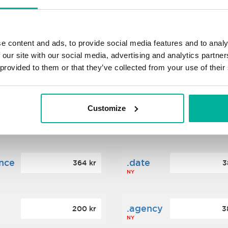
s
.xyz
348 kr
2
NY
e content and ads, to provide social media features and to analy
 our site with our social media, advertising and analytics partn
 provided to them or that they’ve collected from your use of their
ance
.mobi
776 kr
4
Customize
n
.tech
388 kr
7
NY
ence
.date
364 kr
3
NY
.agency
200 kr
3
NY