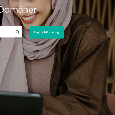
a Domäner
Lägg till i korg