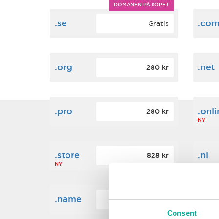
DOMÄNEN PÅ KÖPET
.se
.co
Gratis
.org
.net
280 kr
.pro
.onli
280 kr
NY
.store
.nl
828 kr
NY
.name
.des
204 kr
NY
Consent