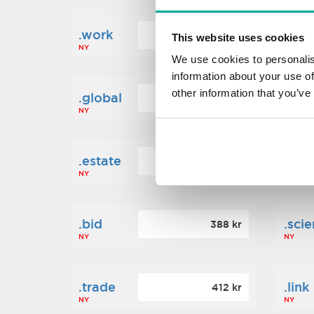
.work
.new
160 kr
This website uses cookies
NY
NY
We use cookies to personalis
information about your use of
other information that you’ve
.global
.fin
1 248 kr
NY
NY
.estate
.loa
472 kr
NY
NY
.bid
.sci
388 kr
NY
NY
.trade
.link
412 kr
NY
NY