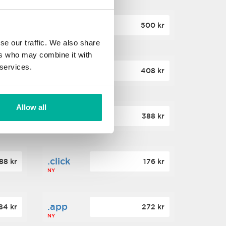
.site
60 kr
500 kr
NY
se our traffic. We also share
ers who may combine it with
 services.
.website
36 kr
408 kr
NY
Allow all
.win
00 kr
388 kr
NY
.click
88 kr
176 kr
NY
.app
84 kr
272 kr
NY