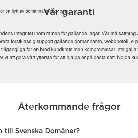
Vår garanti
r en flytt av domännamnet till oss.
s integritet inom ramen för gällande lagar. Vår målsättning är
erera förstklassig support gällande domännamn, webbhotell, e-pos
h tillgängliga för en bred kundkrets men kompromissar inte gälland
i att göra vårt yttersta för att hjälpa er på bästa sätt. Nöjda kun
Återkommande frågor
n till Svenska Domäner?