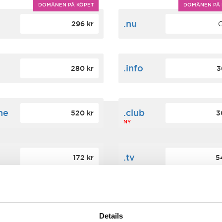
DOMÄNEN PÅ KÖPET
DOMÄNEN PÅ 
m
.nu
296 kr
G
.info
280 kr
3
ne
.club
520 kr
3
NY
.tv
172 kr
5
ign
.cc
560 kr
3
Details