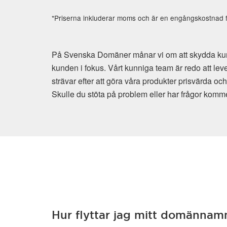
*Priserna inkluderar moms och är en engångskostnad fö
På Svenska Domäner månar vi om att skydda kunden
kunden i fokus. Vårt kunniga team är redo att lev
strävar efter att göra våra produkter prisvärda oc
Skulle du stöta på problem eller har frågor kommer v
Hur flyttar jag mitt domännam