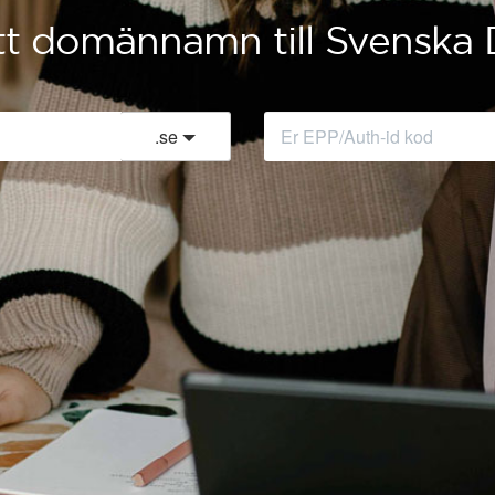
itt domännamn till Svensk
.
se