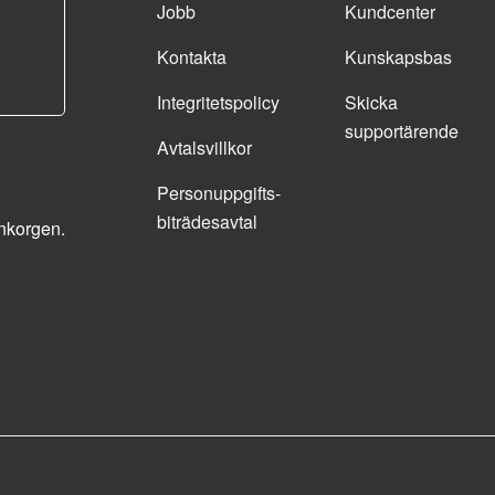
Jobb
Kundcenter
Kontakta
Kunskapsbas
Integritetspolicy
Skicka
supportärende
Avtalsvillkor
Personuppgifts­
biträdesavtal
inkorgen.