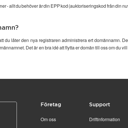
er - allt du behöver är din EPP kod (auktoriseringskod från din nu
nnamn?
är att du låter den nya registraren administrera ert domännamn. 
männamnet. Det är en bra idé att flytta er domän till oss om du v
Företag
Support
Om oss
Driftinformation