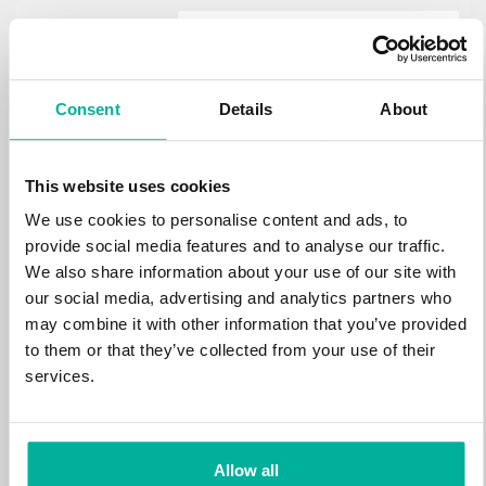
.estate
472 kr
NY
Consent
Details
About
.loan
388 kr
NY
This website uses cookies
We use cookies to personalise content and ads, to
.tech
700 kr
provide social media features and to analyse our traffic.
NY
We also share information about your use of our site with
our social media, advertising and analytics partners who
.win
may combine it with other information that you’ve provided
388 kr
NY
to them or that they’ve collected from your use of their
services.
.bid
388 kr
NY
Allow all