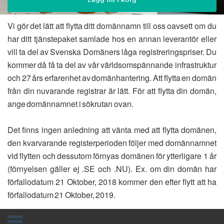
Vi gör det lätt att flytta ditt domännamn till oss oavsett om du
har ditt tjänstepaket samlade hos en annan leverantör eller
vill ta del av Svenska Domäners låga registreringspriser. Du
kommer då få ta del av vår världsomspännande infrastruktur
och 27 års erfarenhet av domänhantering. Att flytta en domän
från din nuvarande registrar är lätt. För att flytta din domän,
ange domännamnet i sökrutan ovan.
Det finns ingen anledning att vänta med att flytta domänen,
den kvarvarande registerperioden följer med domännamnet
vid flytten och dessutom förnyas domänen för ytterligare 1 år
(förnyelsen gäller ej .SE och .NU). Ex. om din domän har
förfallodatum 21 Oktober, 2018 kommer den efter flytt att ha
förfallodatum 21 Oktober, 2019.