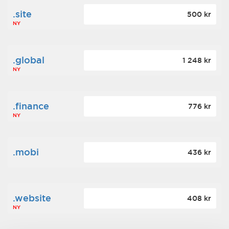
.site
500 kr
NY
.global
1 248 kr
NY
.finance
776 kr
NY
.mobi
436 kr
.website
408 kr
NY