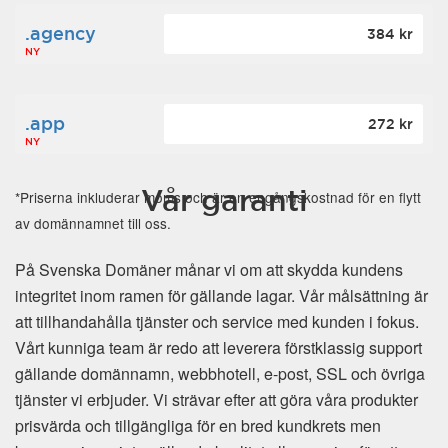
.agency
384 kr
NY
.app
272 kr
NY
Vår garanti
*Priserna inkluderar moms och är en engångskostnad för en flytt
av domännamnet till oss.
På Svenska Domäner månar vi om att skydda kundens
integritet inom ramen för gällande lagar. Vår målsättning är
att tillhandahålla tjänster och service med kunden i fokus.
Vårt kunniga team är redo att leverera förstklassig support
gällande domännamn, webbhotell, e-post, SSL och övriga
tjänster vi erbjuder. Vi strävar efter att göra våra produkter
prisvärda och tillgängliga för en bred kundkrets men