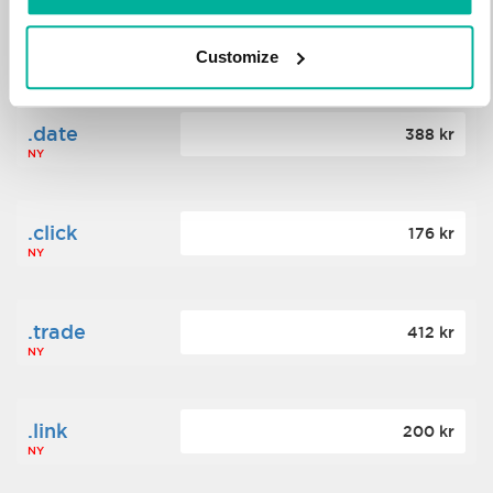
.science
364 kr
Customize
NY
.date
388 kr
NY
.click
176 kr
NY
.trade
412 kr
NY
.link
200 kr
NY