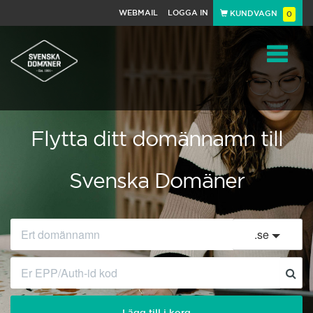
WEBMAIL
LOGGA IN
KUNDVAGN
0
Toggle
navigat
Flytta ditt domännamn till
Svenska Domäner
.
se
Lägg till i korg