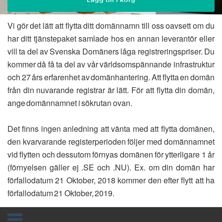
Vi gör det lätt att flytta ditt domännamn till oss oavsett om du
har ditt tjänstepaket samlade hos en annan leverantör eller
vill ta del av Svenska Domäners låga registreringspriser. Du
kommer då få ta del av vår världsomspännande infrastruktur
och 27 års erfarenhet av domänhantering. Att flytta en domän
från din nuvarande registrar är lätt. För att flytta din domän,
ange domännamnet i sökrutan ovan.
Det finns ingen anledning att vänta med att flytta domänen,
den kvarvarande registerperioden följer med domännamnet
vid flytten och dessutom förnyas domänen för ytterligare 1 år
(förnyelsen gäller ej .SE och .NU). Ex. om din domän har
förfallodatum 21 Oktober, 2018 kommer den efter flytt att ha
förfallodatum 21 Oktober, 2019.