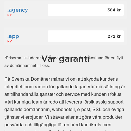
.agency
384 kr
NY
.app
272 kr
NY
Vår garanti
*Priserna inkluderar moms och är en engångskostnad för en flytt
av domännamnet till oss.
På Svenska Domäner månar vi om att skydda kundens
integritet inom ramen för gällande lagar. Vår målsättning är
att tillhandahålla tjänster och service med kunden i fokus.
Vårt kunniga team är redo att leverera förstklassig support
gällande domännamn, webbhotell, e-post, SSL och övriga
tjänster vi erbjuder. Vi strävar efter att göra våra produkter
prisvärda och tillgängliga för en bred kundkrets men