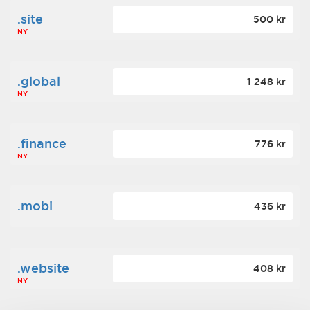
.site
500 kr
NY
.global
1 248 kr
NY
.finance
776 kr
NY
.mobi
436 kr
.website
408 kr
NY