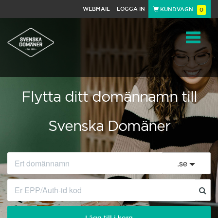
WEBMAIL
LOGGA IN
KUNDVAGN
0
Toggle
navigat
Flytta ditt domännamn till
Svenska Domäner
.
se
Lägg till i korg