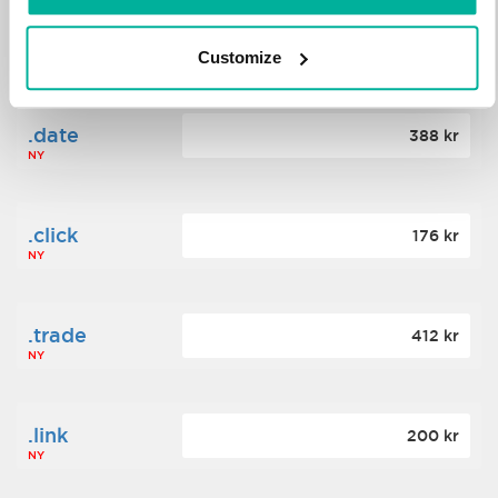
.science
364 kr
Customize
NY
.date
388 kr
NY
.click
176 kr
NY
.trade
412 kr
NY
.link
200 kr
NY