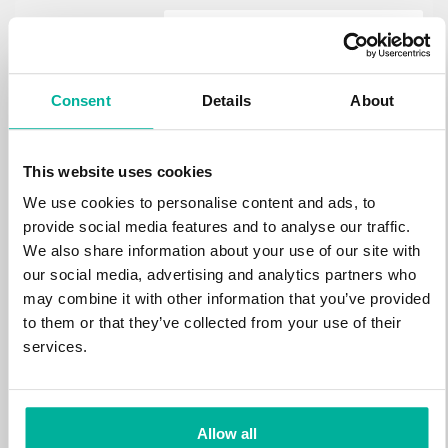
.estate
472 kr
NY
Consent
Details
About
.loan
388 kr
NY
This website uses cookies
We use cookies to personalise content and ads, to
.tech
700 kr
provide social media features and to analyse our traffic.
NY
We also share information about your use of our site with
our social media, advertising and analytics partners who
.win
may combine it with other information that you’ve provided
388 kr
NY
to them or that they’ve collected from your use of their
services.
.bid
388 kr
NY
Allow all