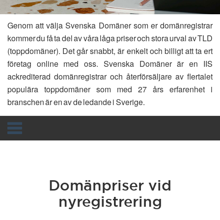
Genom att välja Svenska Domäner som er domänregistrar
kommer du få ta del av våra låga priser och stora urval av TLD
(toppdomäner). Det går snabbt, är enkelt och billigt att ta ert
företag online med oss. Svenska Domäner är en IIS
ackrediterad domänregistrar och återförsäljare av flertalet
populära toppdomäner som med 27 års erfarenhet i
branschen är en av de ledande i Sverige.
Toggle
navigation
Domänpriser vid
nyregistrering