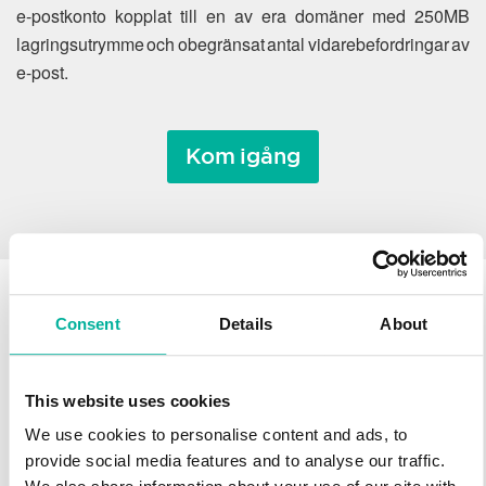
e-postkonto kopplat till en av era domäner med 250MB
lagringsutrymme och obegränsat antal vidarebefordringar av
e-post.
Kom igång
Consent
Details
About
Varför flytta ett
domännamn till Svenska
This website uses cookies
Domäner?
We use cookies to personalise content and ads, to
provide social media features and to analyse our traffic.