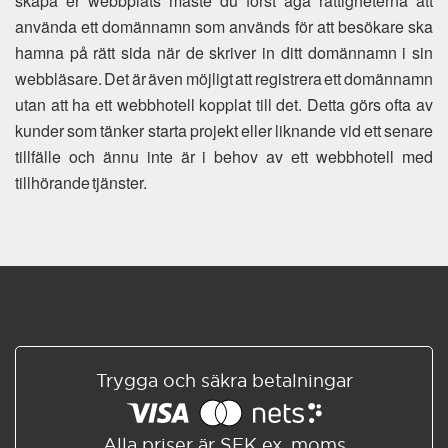
skapa er webbplats måste du först äga rättigheterna att
använda ett domännamn som används för att besökare ska
hamna på rätt sida när de skriver in ditt domännamn i sin
webbläsare. Det är även möjligt att registrera ett domännamn
utan att ha ett webbhotell kopplat till det. Detta görs ofta av
kunder som tänker starta projekt eller liknande vid ett senare
tillfälle och ännu inte är i behov av ett webbhotell med
tillhörande tjänster.
Trygga och säkra betalningar
Alla priser är SEK ex. moms