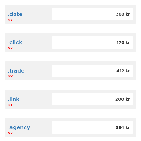
.date
388 kr
NY
.click
176 kr
NY
.trade
412 kr
NY
.link
200 kr
NY
.agency
384 kr
NY