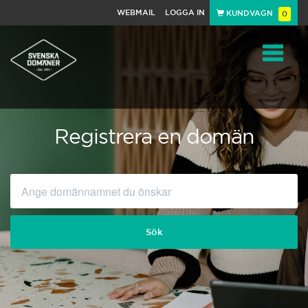
WEBMAIL
LOGGA IN
KUNDVAGN
0
Toggle
navigat
Registrera en domän
Sök