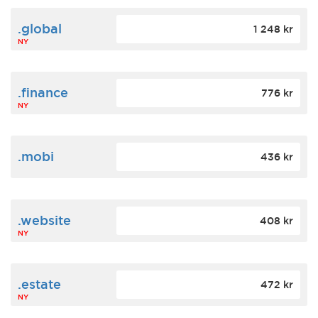
.global
1 248 kr
NY
.finance
776 kr
NY
.mobi
436 kr
.website
408 kr
NY
.estate
472 kr
NY