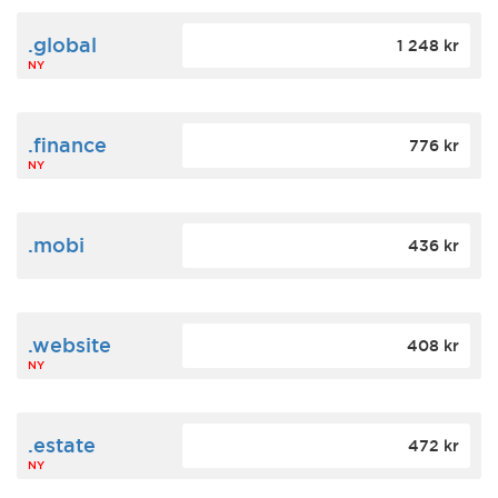
.global
1 248 kr
NY
.finance
776 kr
NY
.mobi
436 kr
.website
408 kr
NY
.estate
472 kr
NY