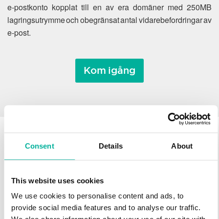
e-postkonto kopplat till en av era domäner med 250MB
lagringsutrymme och obegränsat antal vidarebefordringar av
e-post.
Kom igång
Consent
Details
About
Varför flytta ett
domännamn till Svenska
This website uses cookies
Domäner?
We use cookies to personalise content and ads, to
provide social media features and to analyse our traffic.