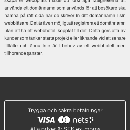
skapa er webbplats måste du först äga rättigheterna att
använda ett domännamn som används för att besökare ska
hamna på rätt sida när de skriver in ditt domännamn i sin
webbläsare. Det är även möjligt att registrera ett domännamn
utan att ha ett webbhotell kopplat till det. Detta görs ofta av
kunder som tänker starta projekt eller liknande vid ett senare
tillfälle och ännu inte är i behov av ett webbhotell med
tillhörande tjänster.
Trygga och säkra betalningar
Alla priser är SEK ex. moms