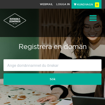
WEBMAIL
LOGGA IN
KUNDVAGN
0
Toggle
navigat
Registrera en domän
Sök