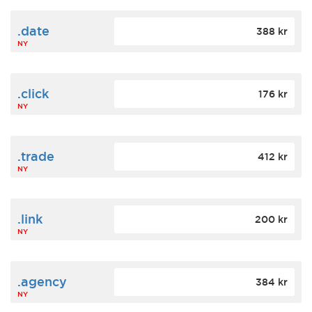
.date
388 kr
NY
.click
176 kr
NY
.trade
412 kr
NY
.link
200 kr
NY
.agency
384 kr
NY