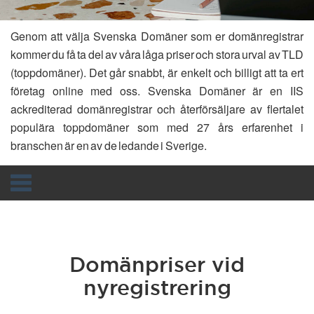
Genom att välja Svenska Domäner som er domänregistrar
kommer du få ta del av våra låga priser och stora urval av TLD
(toppdomäner). Det går snabbt, är enkelt och billigt att ta ert
företag online med oss. Svenska Domäner är en IIS
ackrediterad domänregistrar och återförsäljare av flertalet
populära toppdomäner som med 27 års erfarenhet i
branschen är en av de ledande i Sverige.
Toggle
navigation
Domänpriser vid
nyregistrering