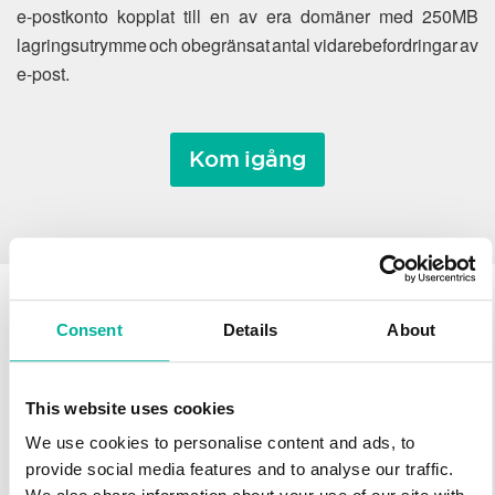
e-postkonto kopplat till en av era domäner med 250MB
lagringsutrymme och obegränsat antal vidarebefordringar av
e-post.
Kom igång
Consent
Details
About
Varför flytta ett
domännamn till Svenska
This website uses cookies
Domäner?
We use cookies to personalise content and ads, to
provide social media features and to analyse our traffic.