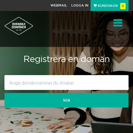
WEBMAIL
LOGGA IN
KUNDVAGN
0
Toggle
navigat
Registrera en domän
Sök