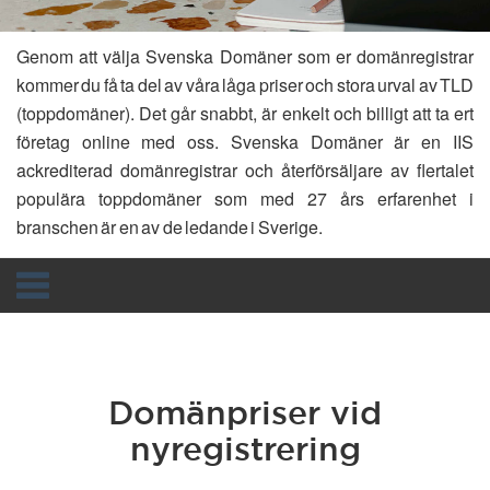
Genom att välja Svenska Domäner som er domänregistrar
kommer du få ta del av våra låga priser och stora urval av TLD
(toppdomäner). Det går snabbt, är enkelt och billigt att ta ert
företag online med oss. Svenska Domäner är en IIS
ackrediterad domänregistrar och återförsäljare av flertalet
populära toppdomäner som med 27 års erfarenhet i
branschen är en av de ledande i Sverige.
Toggle
navigation
Domänpriser vid
nyregistrering