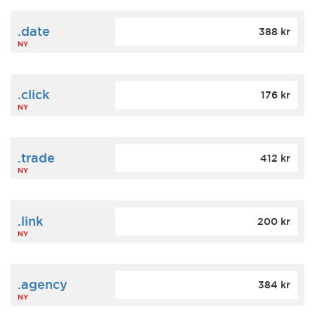
.date
388 kr
NY
.click
176 kr
NY
.trade
412 kr
NY
.link
200 kr
NY
.agency
384 kr
NY