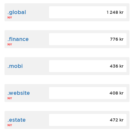
.global
1 248 kr
NY
.finance
776 kr
NY
.mobi
436 kr
.website
408 kr
NY
.estate
472 kr
NY