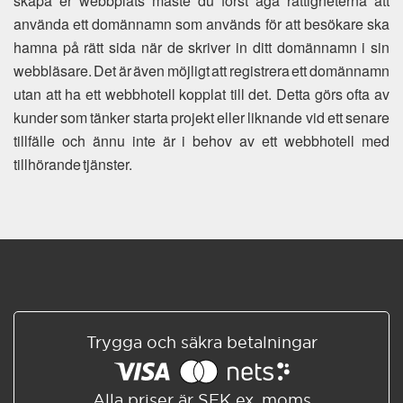
skapa er webbplats måste du först äga rättigheterna att
använda ett domännamn som används för att besökare ska
hamna på rätt sida när de skriver in ditt domännamn i sin
webbläsare. Det är även möjligt att registrera ett domännamn
utan att ha ett webbhotell kopplat till det. Detta görs ofta av
kunder som tänker starta projekt eller liknande vid ett senare
tillfälle och ännu inte är i behov av ett webbhotell med
tillhörande tjänster.
Trygga och säkra betalningar
Alla priser är SEK ex. moms