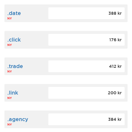
.date
388 kr
NY
.click
176 kr
NY
.trade
412 kr
NY
.link
200 kr
NY
.agency
384 kr
NY