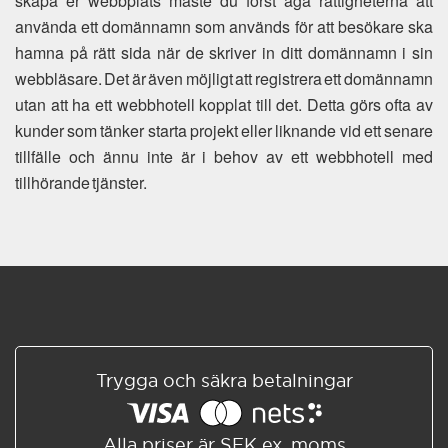
skapa er webbplats måste du först äga rättigheterna att
använda ett domännamn som används för att besökare ska
hamna på rätt sida när de skriver in ditt domännamn i sin
webbläsare. Det är även möjligt att registrera ett domännamn
utan att ha ett webbhotell kopplat till det. Detta görs ofta av
kunder som tänker starta projekt eller liknande vid ett senare
tillfälle och ännu inte är i behov av ett webbhotell med
tillhörande tjänster.
Trygga och säkra betalningar
Alla priser är SEK ex. moms