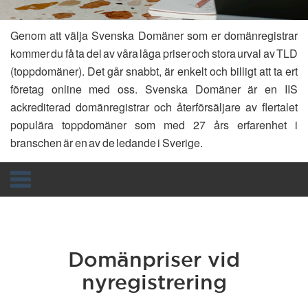
Genom att välja Svenska Domäner som er domänregistrar
kommer du få ta del av våra låga priser och stora urval av TLD
(toppdomäner). Det går snabbt, är enkelt och billigt att ta ert
företag online med oss. Svenska Domäner är en IIS
ackrediterad domänregistrar och återförsäljare av flertalet
populära toppdomäner som med 27 års erfarenhet i
branschen är en av de ledande i Sverige.
Toggle
navigation
Domänpriser vid
nyregistrering