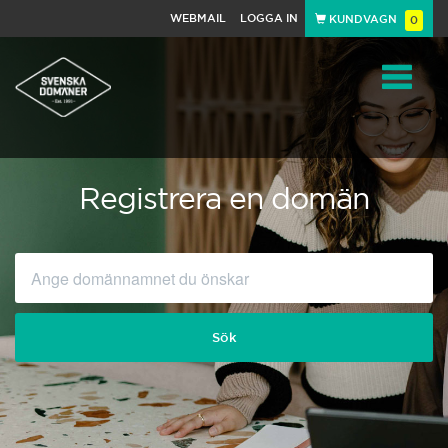
WEBMAIL
LOGGA IN
KUNDVAGN
0
Toggle
navigat
Registrera en domän
Sök