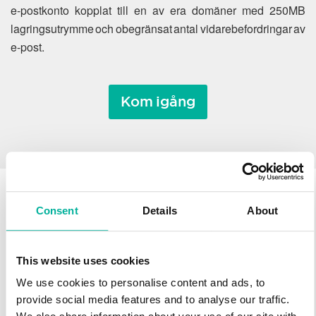
e-postkonto kopplat till en av era domäner med 250MB
lagringsutrymme och obegränsat antal vidarebefordringar av
e-post.
Kom igång
Consent
Details
About
Varför flytta ett
domännamn till Svenska
This website uses cookies
Domäner?
We use cookies to personalise content and ads, to
provide social media features and to analyse our traffic.