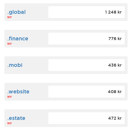
.global
1 248 kr
NY
.finance
776 kr
NY
.mobi
436 kr
.website
408 kr
NY
.estate
472 kr
NY