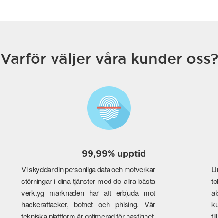
Varför väljer våra kunder oss?
99,99% upptid
Vi skyddar din personliga data och motverkar
Un
störningar i dina tjänster med de allra bästa
te
verktyg marknaden har att erbjuda mot
a
hackerattacker, botnet och phising. Vår
ku
tekniska plattform är optimerad för hastighet,
ti