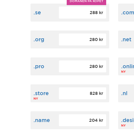
DOMÄNEN PÅ KÖPET
.se
.co
288 kr
.org
.net
280 kr
.pro
.onli
280 kr
NY
.store
.nl
828 kr
NY
.name
.des
204 kr
NY