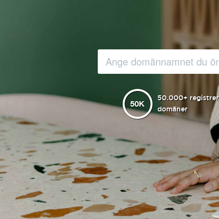
50.000+ registre
domäner