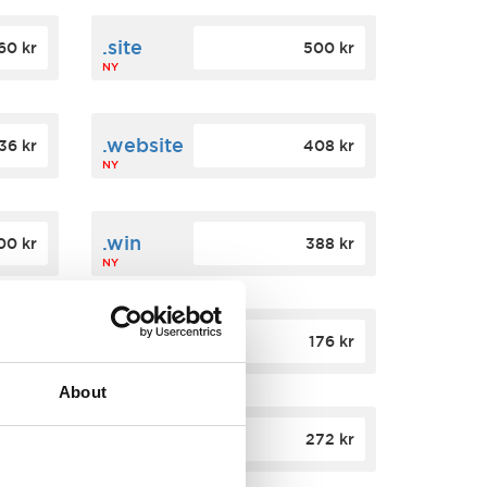
.site
60 kr
500 kr
NY
.website
36 kr
408 kr
NY
.win
00 kr
388 kr
NY
.click
88 kr
176 kr
NY
About
.app
84 kr
272 kr
NY