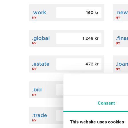
.work
.new
160 kr
NY
NY
.global
.fin
1 248 kr
NY
NY
.estate
.loa
472 kr
NY
NY
.bid
.sci
388 kr
NY
NY
Consent
.trade
.link
412 kr
NY
NY
This website uses cookies