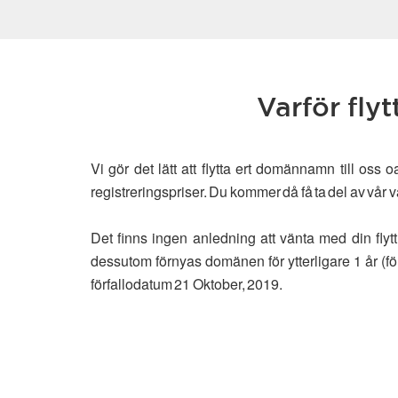
Varför fly
Vi gör det lätt att flytta ert domännamn till os
registreringspriser. Du kommer då få ta del av vå
Det finns ingen anledning att vänta med din fl
dessutom förnyas domänen för ytterligare 1 år (fö
förfallodatum 21 Oktober, 2019.