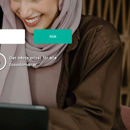
Sök
Det bästa priset för alla
toppdomäner