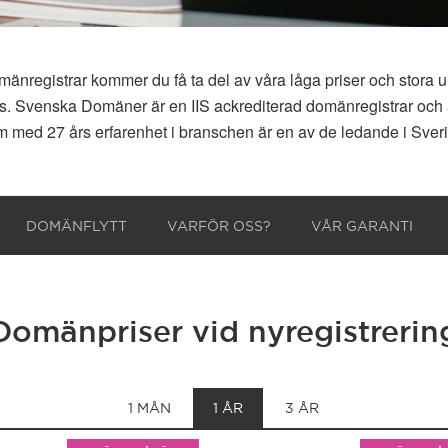
registrar kommer du få ta del av våra låga priser och stora u
d oss. Svenska Domäner är en IIS ackrediterad domänregistrar och 
 med 27 års erfarenhet i branschen är en av de ledande i Sver
DOMÄNFLYTT
VARFÖR OSS?
VÅR GARANTI
Domänpriser vid nyregistrerin
1 MÅN
1 ÅR
3 ÅR