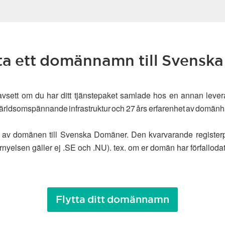
tta ett domännamn till Svens
s oavsett om du har ditt tjänstepaket samlade hos en annan leve
r världsomspännande infrastruktur och 27 års erfarenhet av domänh
ytt av domänen till Svenska Domäner. Den kvarvarande register
rnyelsen gäller ej .SE och .NU). tex. om er domän har förfalloda
Flytta ditt domännamn