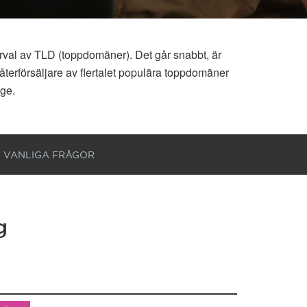
rval av TLD (toppdomäner). Det går snabbt, är
återförsäljare av flertalet populära toppdomäner
ige.
VANLIGA FRÅGOR
g