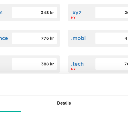
s
.xyz
348 kr
2
NY
ance
.mobi
776 kr
4
n
.tech
388 kr
7
NY
ence
.date
364 kr
3
NY
Details
.agency
200 kr
3
NY