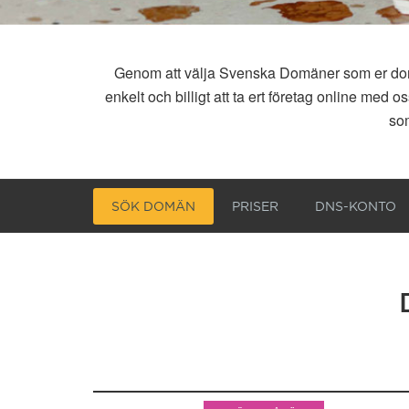
Genom att välja Svenska Domäner som er domän
enkelt och billigt att ta ert företag online me
som
SÖK DOMÄN
PRISER
DNS-KONTO