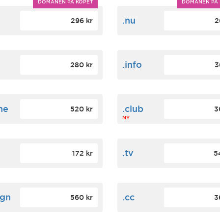
DOMÄNEN PÅ KÖPET
DOMÄNEN PÅ 
m
.nu
296 kr
2
.info
280 kr
3
ne
.club
520 kr
3
NY
.tv
172 kr
5
ign
.cc
560 kr
3