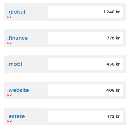
.global
1 248 kr
NY
.finance
776 kr
NY
.mobi
436 kr
.website
408 kr
NY
.estate
472 kr
NY