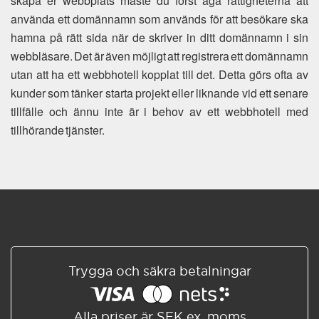
skapa er webbplats måste du först äga rättigheterna att
använda ett domännamn som används för att besökare ska
hamna på rätt sida när de skriver in ditt domännamn i sin
webbläsare. Det är även möjligt att registrera ett domännamn
utan att ha ett webbhotell kopplat till det. Detta görs ofta av
kunder som tänker starta projekt eller liknande vid ett senare
tillfälle och ännu inte är i behov av ett webbhotell med
tillhörande tjänster.
Trygga och säkra betalningar
Alla priser är SEK ex. moms