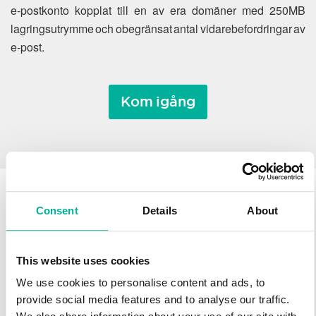
e-postkonto kopplat till en av era domäner med 250MB
lagringsutrymme och obegränsat antal vidarebefordringar av
e-post.
Kom igång
Consent
Details
About
Varför flytta ett
domännamn till Svenska
This website uses cookies
Domäner?
We use cookies to personalise content and ads, to
provide social media features and to analyse our traffic.