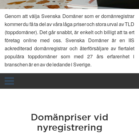
Genom att välja Svenska Domäner som er domänregistrar
kommer du få ta del av våra låga priser och stora urval av TLD
(toppdomäner). Det går snabbt, är enkelt och billigt att ta ert
företag online med oss. Svenska Domäner är en IIS
ackrediterad domänregistrar och återförsäljare av flertalet
populära toppdomäner som med 27 års erfarenhet i
branschen är en av de ledande i Sverige.
Toggle
navigation
Domänpriser vid
nyregistrering