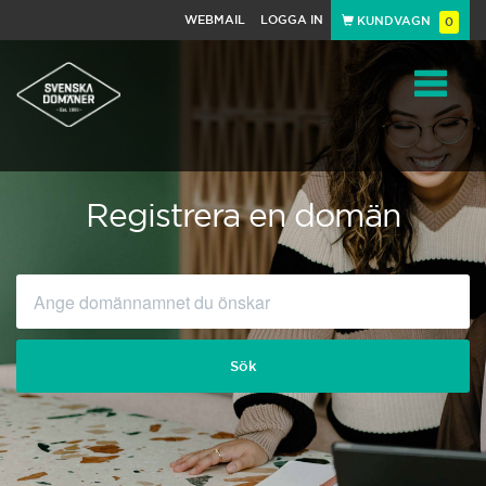
WEBMAIL
LOGGA IN
KUNDVAGN
0
Toggle
navigat
Registrera en domän
Sök