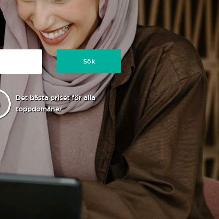
Sök
Det bästa priset för alla
toppdomäner