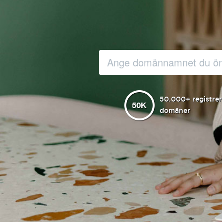
50.000+ registre
domäner