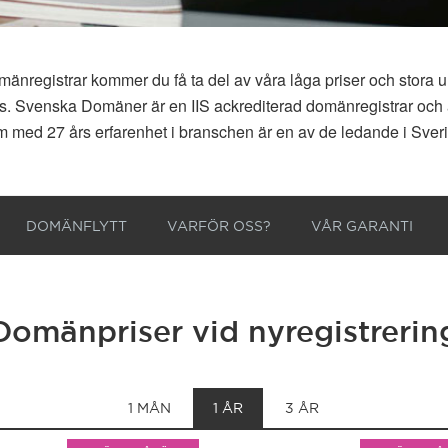
registrar kommer du få ta del av våra låga priser och stora u
d oss. Svenska Domäner är en IIS ackrediterad domänregistrar och 
 med 27 års erfarenhet i branschen är en av de ledande i Sver
DOMÄNFLYTT
VARFÖR OSS?
VÅR GARANTI
Domänpriser vid nyregistrerin
1 MÅN
1 ÅR
3 ÅR