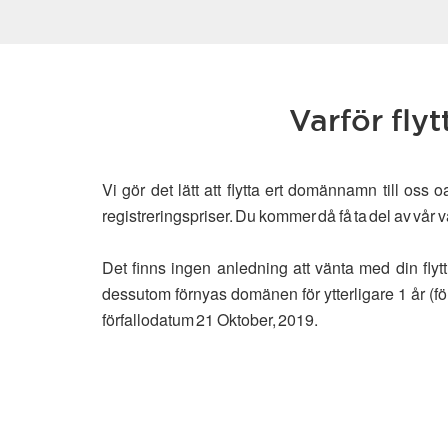
Varför fly
Vi gör det lätt att flytta ert domännamn till os
registreringspriser. Du kommer då få ta del av vå
Det finns ingen anledning att vänta med din fl
dessutom förnyas domänen för ytterligare 1 år (fö
förfallodatum 21 Oktober, 2019.