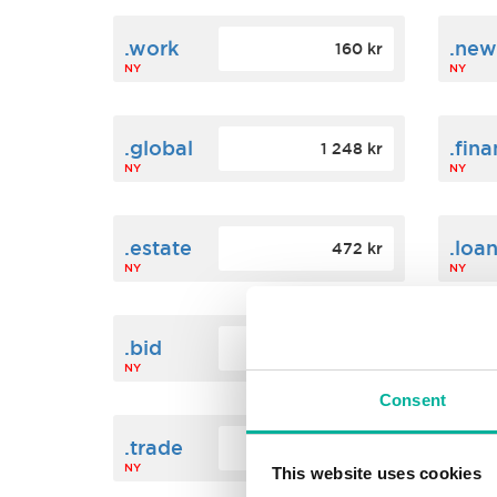
.work
.new
160 kr
NY
NY
.global
.fin
1 248 kr
NY
NY
.estate
.loa
472 kr
NY
NY
.bid
.sci
388 kr
NY
NY
Consent
.trade
.link
412 kr
NY
NY
This website uses cookies