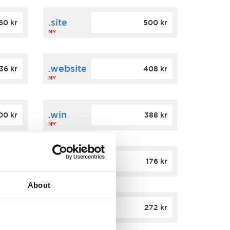
.site
60 kr
500 kr
NY
.website
36 kr
408 kr
NY
.win
00 kr
388 kr
NY
.click
88 kr
176 kr
NY
About
.app
84 kr
272 kr
NY