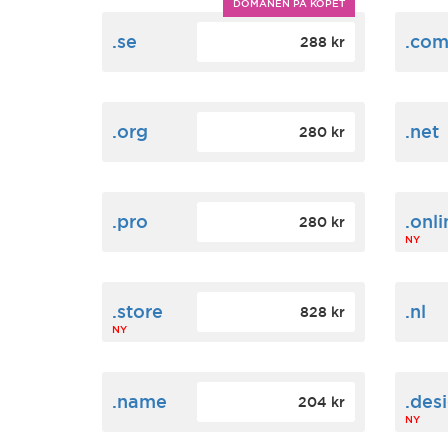
DOMÄNEN PÅ KÖPET
.se
.co
288 kr
.org
.net
280 kr
.pro
.onli
280 kr
NY
.store
.nl
828 kr
NY
.name
.des
204 kr
NY