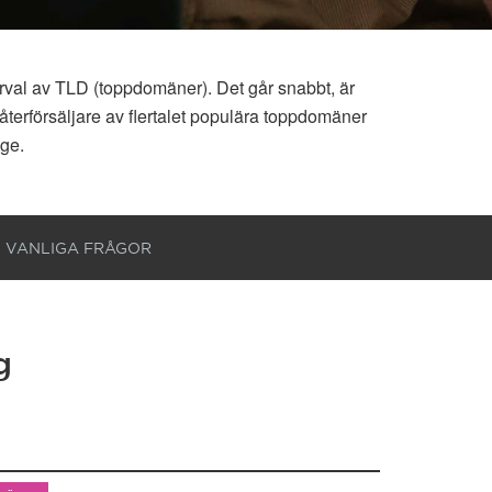
rval av TLD (toppdomäner). Det går snabbt, är
återförsäljare av flertalet populära toppdomäner
ige.
VANLIGA FRÅGOR
g