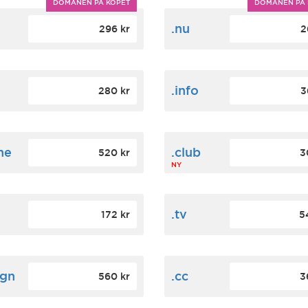
DOMÄNEN PÅ KÖPET
DOMÄNEN PÅ 
m
.nu
296 kr
2
.info
280 kr
3
ne
.club
520 kr
3
NY
.tv
172 kr
5
ign
.cc
560 kr
3