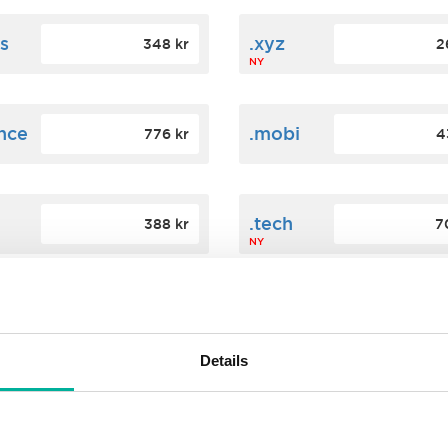
s
.xyz
348 kr
2
NY
ance
.mobi
776 kr
4
n
.tech
388 kr
7
NY
ence
.date
364 kr
3
NY
Details
.agency
200 kr
3
NY