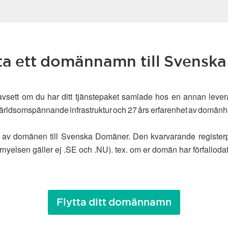
tta ett domännamn till Svens
s oavsett om du har ditt tjänstepaket samlade hos en annan leve
r världsomspännande infrastruktur och 27 års erfarenhet av domänh
ytt av domänen till Svenska Domäner. Den kvarvarande register
rnyelsen gäller ej .SE och .NU). tex. om er domän har förfalloda
Flytta ditt domännamn