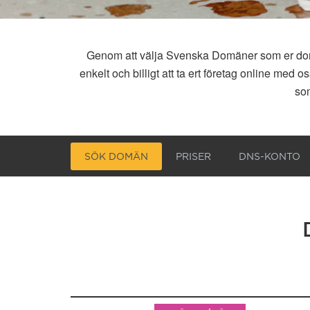
Genom att välja Svenska Domäner som er domän
enkelt och billigt att ta ert företag online me
som
SÖK DOMÄN
PRISER
DNS-KONTO