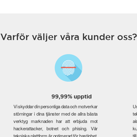
Varför väljer våra kunder oss?
99,99% upptid
Vi skyddar din personliga data och motverkar
Un
störningar i dina tjänster med de allra bästa
te
verktyg marknaden har att erbjuda mot
a
hackerattacker, botnet och phising. Vår
ku
tekniska plattform är optimerad för hastighet,
ti