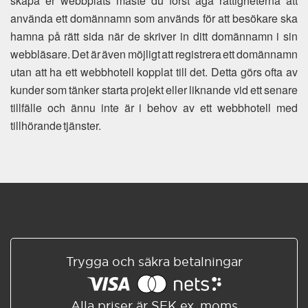
skapa er webbplats måste du först äga rättigheterna att
använda ett domännamn som används för att besökare ska
hamna på rätt sida när de skriver in ditt domännamn i sin
webbläsare. Det är även möjligt att registrera ett domännamn
utan att ha ett webbhotell kopplat till det. Detta görs ofta av
kunder som tänker starta projekt eller liknande vid ett senare
tillfälle och ännu inte är i behov av ett webbhotell med
tillhörande tjänster.
Trygga och säkra betalningar
Alla priser är SEK ex. moms