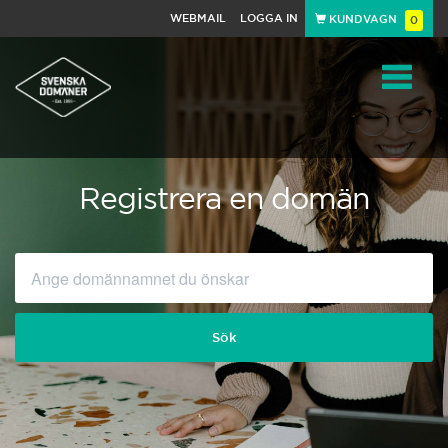
WEBMAIL
LOGGA IN
KUNDVAGN
0
Toggle
navigat
Registrera en domän
Sök