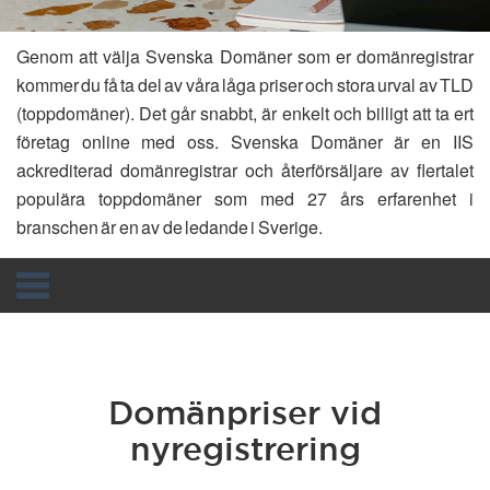
Genom att välja Svenska Domäner som er domänregistrar
kommer du få ta del av våra låga priser och stora urval av TLD
(toppdomäner). Det går snabbt, är enkelt och billigt att ta ert
företag online med oss. Svenska Domäner är en IIS
ackrediterad domänregistrar och återförsäljare av flertalet
populära toppdomäner som med 27 års erfarenhet i
branschen är en av de ledande i Sverige.
Toggle
navigation
Domänpriser vid
nyregistrering