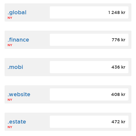
.global
1 248 kr
NY
.finance
776 kr
NY
.mobi
436 kr
.website
408 kr
NY
.estate
472 kr
NY