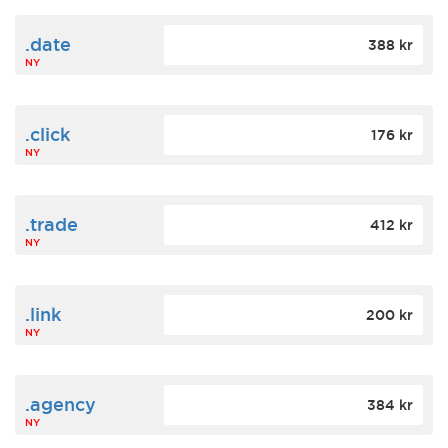
.date
388 kr
NY
.click
176 kr
NY
.trade
412 kr
NY
.link
200 kr
NY
.agency
384 kr
NY