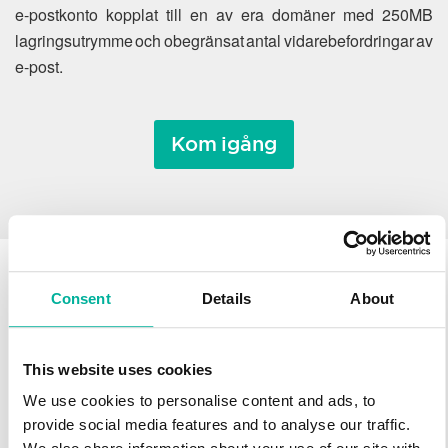
e-postkonto kopplat till en av era domäner med 250MB
lagringsutrymme och obegränsat antal vidarebefordringar av
e-post.
Kom igång
Consent
Details
About
Varför flytta ett
domännamn till Svenska
This website uses cookies
Domäner?
We use cookies to personalise content and ads, to
provide social media features and to analyse our traffic.