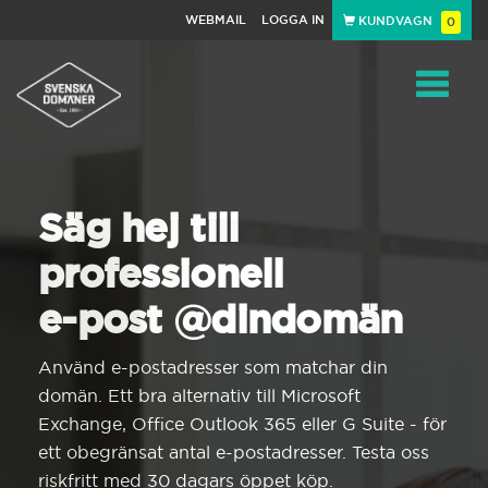
WEBMAIL
LOGGA IN
KUNDVAGN
0
Toggle
navigat
Säg hej till
professionell
e-post @dindomän
Använd e-postadresser som matchar din
domän. Ett bra alternativ till Microsoft
Exchange, Office Outlook 365 eller G Suite - för
ett obegränsat antal e-postadresser. Testa oss
riskfritt med 30 dagars öppet köp.