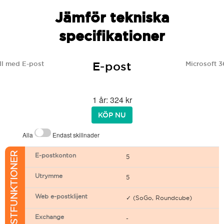
Jämför tekniska
specifikationer
E-post
l med E-post
Microsoft 3
1 år: 324 kr
KÖP NU
Alla
Endast skillnader
E-POSTFUNKTIONER
E-postkonton
5
Utrymme
5
Web e-postklijent
✓ (SoGo, Roundcube)
Exchange
-