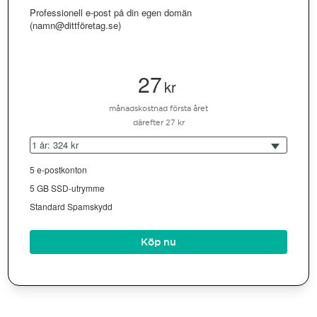
Professionell e-post på din egen domän
(namn@dittföretag.se)
27
kr
månadskostnad första året
därefter 27 kr
1 år: 324 kr
5 e-postkonton
5 GB SSD-utrymme
Standard Spamskydd
Köp nu