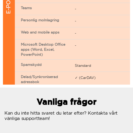
Teams
-
Personlig molnlagring
-
Web and mobile apps
-
Microsoft Desktop Office
-
apps (Word, Excel,
PowerPoint)
Spamskydd
Standard
Delad/Synkroniserad
✓ (CarDAV)
adressbok
Delad/Synkroniserad
✓ (CarDAV)
kalender
Vanliga frågor
E-postfiltrering
Kan du inte hitta svaret du letar efter? Kontakta vårt
vänliga supportteam!
Vidarebefordring av e-post
Autosvar