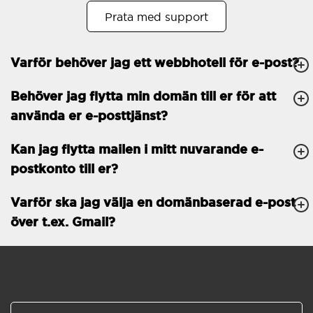
Prata med support
Öppet köp
30
Tvåfaktorsautentisering
-
Varför behöver jag ett webbhotell för e-post?
GENERELLA FUNKTIONER
Daglig säkerhetskopiering
Behöver jag flytta min domän till er för att
Gratis e-post &
använda er e-posttjänst?
telefonsupport
Gratis konfiguration
Kan jag flytta mailen i mitt nuvarande e-
postkonto till er?
30 dagars öppet köp
Varför ska jag välja en domänbaserad e-post
30 dagars kostnadsfritt
test
över t.ex. Gmail?
99.9 % Upp-tid