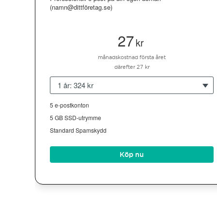
(namn@dittföretag.se)
27
kr
månadskostnad första året
därefter 27 kr
1 år: 324 kr
5 e-postkonton
5 GB SSD-utrymme
Standard Spamskydd
Köp nu