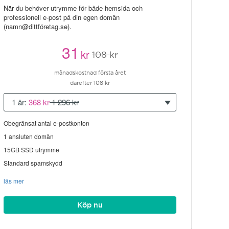
När du behöver utrymme för både hemsida och
professionell e-post på din egen domän
(namn@dittföretag.se).
31
kr
108 kr
månadskostnad första året
därefter 108 kr
1 år:
368 kr
1 296 kr
Obegränsat antal e-postkonton
1 ansluten domän
15GB SSD utrymme
Standard spamskydd
läs mer
Köp nu