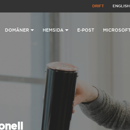
DRIFT
ENGLISH
DOMÄNER
HEMSIDA
E-POST
MICROSOFT
onell