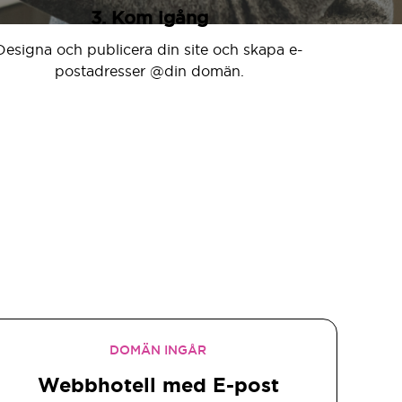
3. Kom igång
Designa och publicera din site och skapa e-
postadresser @din domän.
DOMÄN INGÅR
Webbhotell med E-post