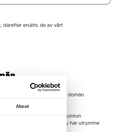
, därefter ersätts de av vårt
omän
tkonton
konton som du behöver @din domän.
About
a din inkorg eller behöva fler konton
et växer. Vi har sett till att du har utrymme