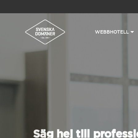
WEBBHOTELL
Säg hej till professi