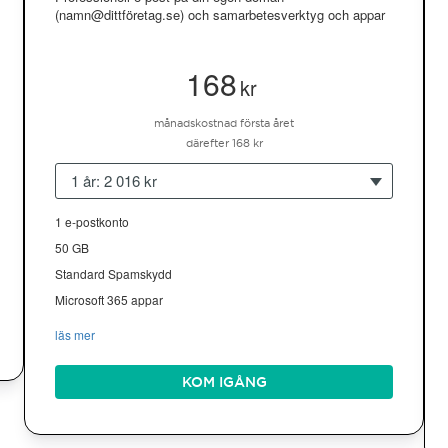
(namn@dittföretag.se) och samarbetesverktyg och appar
168
kr
månadskostnad första året
därefter 168 kr
1 år: 2 016 kr
1 e-postkonto
50 GB
Standard Spamskydd
Microsoft 365 appar
läs mer
KOM IGÅNG