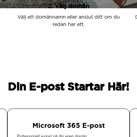
2. Välj domän
Välj ett domännamn eller anslut ditt om du
redan har ett.
Din E-post Startar Här!
Microsoft 365 E-post
Professionell e-post på din egen domän