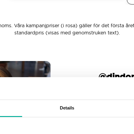
moms. Våra kampanjpriser (i rosa) gäller för det första året
standardpris (visas med genomstruken text).
_ _ _ @dind
Obegränsat antal e-pos
Skapa så manga e-post
Details
Gott om utrymme
Oroa dig inte för att fyll
allteftersom din verksamh
nog.