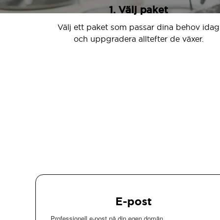
1. Välj paket
Välj ett paket som passar dina behov idag
och uppgradera alltefter de växer.
E-post
Professionell e-post på din egen domän