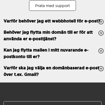
Prata med support
Öppet köp
30
Tvåfaktorsautentisering
-
Varför behöver jag ett webbhotell för e-post?
GENERELLA FUNKTIONER
Daglig säkerhetskopiering
Behöver jag flytta min domän till er för att
Gratis e-post &
använda er e-posttjänst?
telefonsupport
Gratis konfiguration
Kan jag flytta mailen i mitt nuvarande e-
postkonto till er?
30 dagars öppet köp
Varför ska jag välja en domänbaserad e-post
30 dagars kostnadsfritt
test
över t.ex. Gmail?
99.9 % Upp-tid