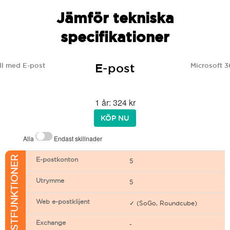
Jämför tekniska
specifikationer
E-post
l med E-post
Microsoft 3
1 år: 324 kr
KÖP NU
Alla
Endast skillnader
E-POSTFUNKTIONER
E-postkonton
5
Utrymme
5
Web e-postklijent
✓ (SoGo, Roundcube)
Exchange
-