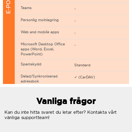
Teams
-
Personlig molnlagring
-
Web and mobile apps
-
Microsoft Desktop Office
-
apps (Word, Excel,
PowerPoint)
Spamskydd
Standard
Delad/Synkroniserad
✓ (CarDAV)
adressbok
Delad/Synkroniserad
✓ (CarDAV)
kalender
Vanliga frågor
E-postfiltrering
Kan du inte hitta svaret du letar efter? Kontakta vårt
vänliga supportteam!
Vidarebefordring av e-post
Autosvar