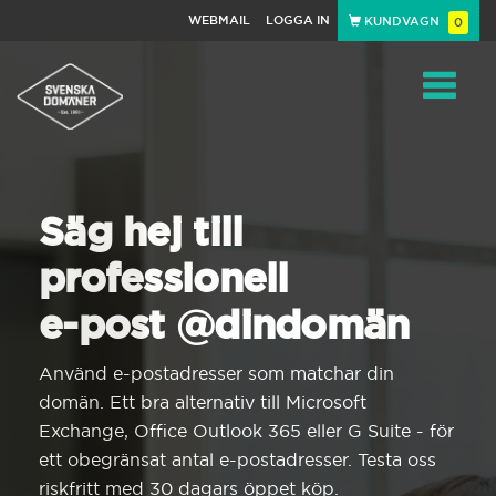
WEBMAIL
LOGGA IN
KUNDVAGN
0
Toggle
navigat
Säg hej till
professionell
e-post @dindomän
Använd e-postadresser som matchar din
domän. Ett bra alternativ till Microsoft
Exchange, Office Outlook 365 eller G Suite - för
ett obegränsat antal e-postadresser. Testa oss
riskfritt med 30 dagars öppet köp.