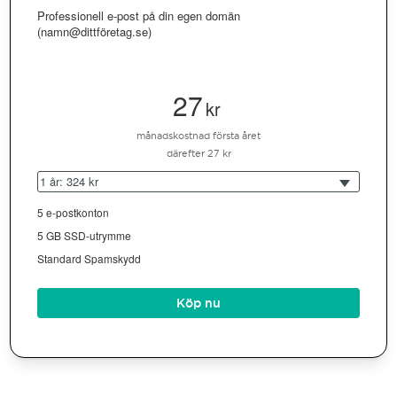
Professionell e-post på din egen domän
(namn@dittföretag.se)
27
kr
månadskostnad första året
därefter 27 kr
1 år: 324 kr
5 e-postkonton
5 GB SSD-utrymme
Standard Spamskydd
Köp nu