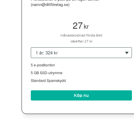
(namn@dittföretag.se)
27
kr
månadskostnad första året
därefter 27 kr
1 år: 324 kr
5 e-postkonton
5 GB SSD-utrymme
Standard Spamskydd
Köp nu