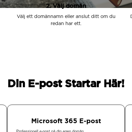
2. Välj domän
Välj ett domännamn eller anslut ditt om du
redan har ett.
Din E-post Startar Här!
Microsoft 365 E-post
Professionell e-post på din egen domän