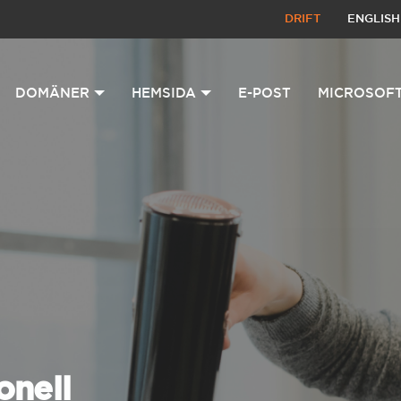
DRIFT
ENGLISH
DOMÄNER
HEMSIDA
E-POST
MICROSOFT
onell