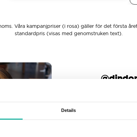
moms. Våra kampanjpriser (i rosa) gäller för det första året
standardpris (visas med genomstruken text).
_ _ _ @dind
Obegränsat antal e-pos
Skapa så manga e-post
Details
Gott om utrymme
Oroa dig inte för att fyll
allteftersom din verksamh
nog.