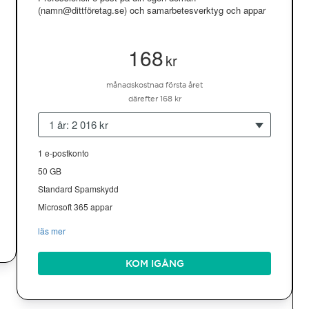
(namn@dittföretag.se) och samarbetesverktyg och appar
168
kr
månadskostnad första året
därefter 168 kr
1 år: 2 016 kr
1 e-postkonto
50 GB
Standard Spamskydd
Microsoft 365 appar
läs mer
KOM IGÅNG