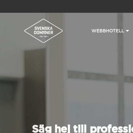
WEBBHOTELL
Säg hej till professi