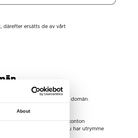
, därefter ersätts de av vårt
omän
tkonton
konton som du behöver @din domän.
About
a din inkorg eller behöva fler konton
et växer. Vi har sett till att du har utrymme