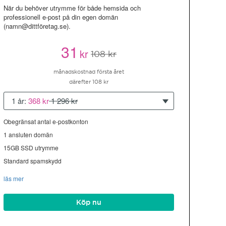
När du behöver utrymme för både hemsida och
professionell e-post på din egen domän
(namn@dittföretag.se).
31
kr
108 kr
månadskostnad första året
därefter 108 kr
1 år:
368 kr
1 296 kr
Obegränsat antal e-postkonton
1 ansluten domän
15GB SSD utrymme
Standard spamskydd
läs mer
Köp nu