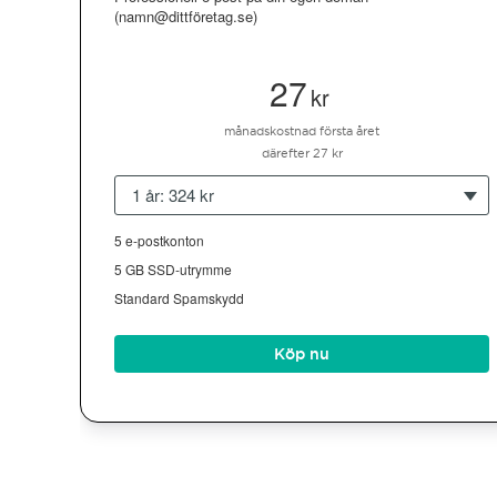
(namn@dittföretag.se)
27
kr
månadskostnad första året
därefter 27 kr
1 år: 324 kr
5 e-postkonton
5 GB SSD-utrymme
Standard Spamskydd
Köp nu