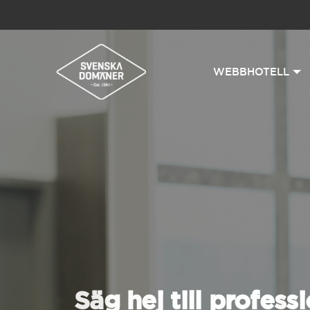
WEBBHOTELL
Säg hej till professi