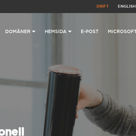
DRIFT
ENGLISH
DOMÄNER
HEMSIDA
E-POST
MICROSOFT
onell