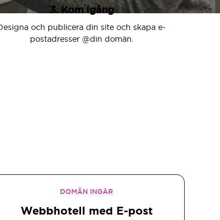
3. Kom igång
Designa och publicera din site och skapa e-
postadresser @din domän.
DOMÄN INGÅR
Webbhotell med E-post