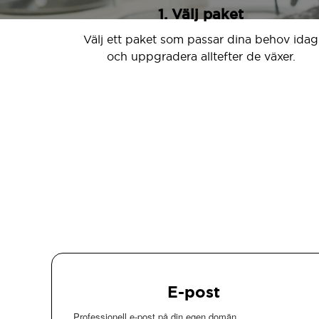
1. Välj paket
Välj ett paket som passar dina behov idag
och uppgradera alltefter de växer.
E-post
Professionell e-post på din egen domän