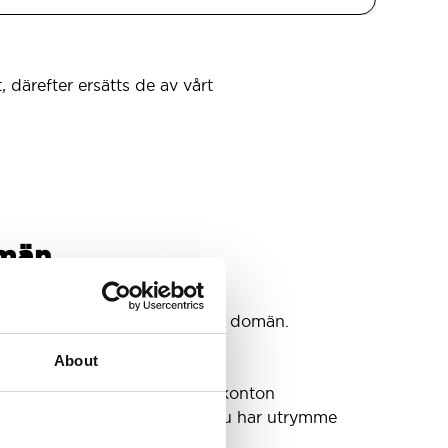
, därefter ersätts de av vårt
omän
tkonton
konton som du behöver @din domän.
About
a din inkorg eller behöva fler konton
et växer. Vi har sett till att du har utrymme