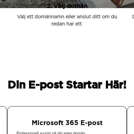
2. Välj domän
Välj ett domännamn eller anslut ditt om du
redan har ett.
Din E-post Startar Här!
Microsoft 365 E-post
Professionell e-post på din egen domän