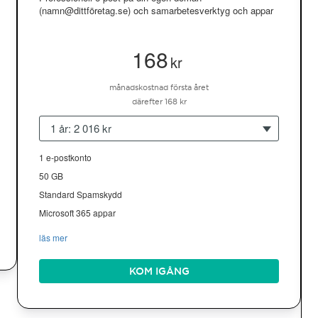
(namn@dittföretag.se) och samarbetesverktyg och appar
168
kr
månadskostnad första året
därefter 168 kr
1 år: 2 016 kr
1 e-postkonto
50 GB
Standard Spamskydd
Microsoft 365 appar
läs mer
KOM IGÅNG