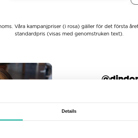
moms. Våra kampanjpriser (i rosa) gäller för det första året
standardpris (visas med genomstruken text).
_ _ _ @dind
Obegränsat antal e-pos
Skapa så manga e-post
Details
Gott om utrymme
Oroa dig inte för att fyll
allteftersom din verksamh
nog.