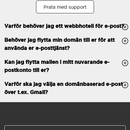
Prata med support
Öppet köp
30
Tvåfaktorsautentisering
-
Varför behöver jag ett webbhotell för e-post?
GENERELLA FUNKTIONER
Daglig säkerhetskopiering
Behöver jag flytta min domän till er för att
Gratis e-post &
använda er e-posttjänst?
telefonsupport
Gratis konfiguration
Kan jag flytta mailen i mitt nuvarande e-
postkonto till er?
30 dagars öppet köp
Varför ska jag välja en domänbaserad e-post
30 dagars kostnadsfritt
test
över t.ex. Gmail?
99.9 % Upp-tid