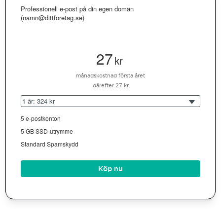
Professionell e-post på din egen domän
(namn@dittföretag.se)
27
kr
månadskostnad första året
därefter 27 kr
1 år: 324 kr
5 e-postkonton
5 GB SSD-utrymme
Standard Spamskydd
Köp nu