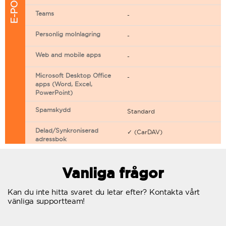
Teams
-
Personlig molnlagring
-
Web and mobile apps
-
Microsoft Desktop Office
-
apps (Word, Excel,
PowerPoint)
Spamskydd
Standard
Delad/Synkroniserad
✓ (CarDAV)
adressbok
Delad/Synkroniserad
✓ (CarDAV)
kalender
Vanliga frågor
E-postfiltrering
Kan du inte hitta svaret du letar efter? Kontakta vårt
vänliga supportteam!
Vidarebefordring av e-post
Autosvar