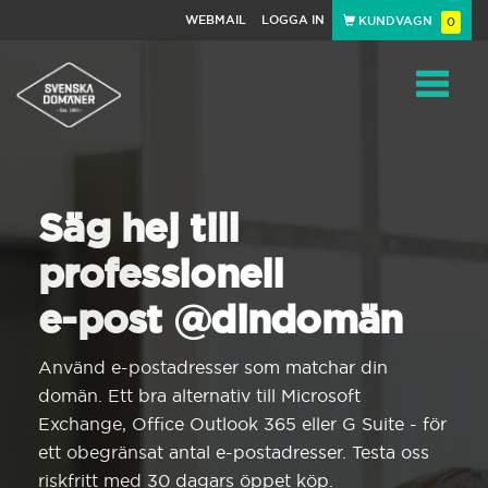
WEBMAIL
LOGGA IN
KUNDVAGN
0
Toggle
navigat
Säg hej till
professionell
e-post @dindomän
Använd e-postadresser som matchar din
domän. Ett bra alternativ till Microsoft
Exchange, Office Outlook 365 eller G Suite - för
ett obegränsat antal e-postadresser. Testa oss
riskfritt med 30 dagars öppet köp.