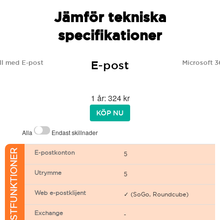
Jämför tekniska
specifikationer
E-post
l med E-post
Microsoft 3
1 år: 324 kr
KÖP NU
Alla
Endast skillnader
E-POSTFUNKTIONER
E-postkonton
5
Utrymme
5
Web e-postklijent
✓ (SoGo, Roundcube)
Exchange
-