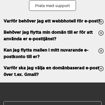
Prata med support
Öppet köp
30
Tvåfaktorsautentisering
-
Varför behöver jag ett webbhotell för e-post?
GENERELLA FUNKTIONER
Daglig säkerhetskopiering
Behöver jag flytta min domän till er för att
Gratis e-post &
använda er e-posttjänst?
telefonsupport
Gratis konfiguration
Kan jag flytta mailen i mitt nuvarande e-
postkonto till er?
30 dagars öppet köp
Varför ska jag välja en domänbaserad e-post
30 dagars kostnadsfritt
test
över t.ex. Gmail?
99.9 % Upp-tid