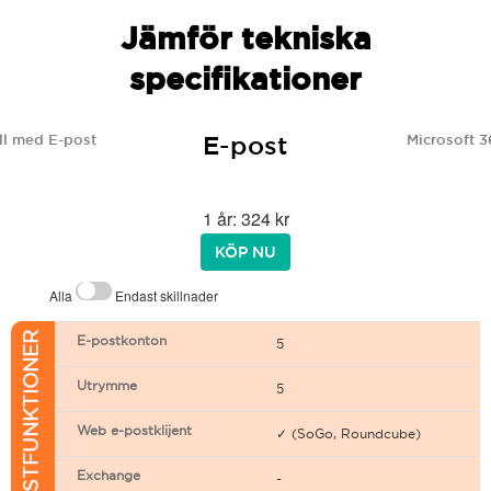
Jämför tekniska
specifikationer
E-post
l med E-post
Microsoft 3
1 år: 324 kr
KÖP NU
Alla
Endast skillnader
E-POSTFUNKTIONER
E-postkonton
5
Utrymme
5
Web e-postklijent
✓ (SoGo, Roundcube)
Exchange
-