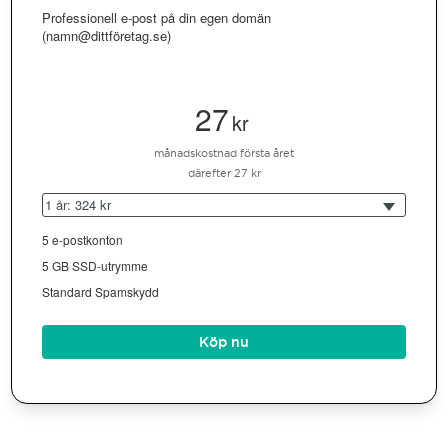
Professionell e-post på din egen domän
(namn@dittföretag.se)
27
kr
månadskostnad första året
därefter 27 kr
1 år: 324 kr
5 e-postkonton
5 GB SSD-utrymme
Standard Spamskydd
Köp nu