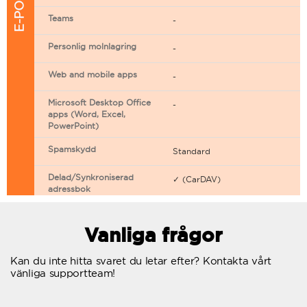
Teams
-
Personlig molnlagring
-
Web and mobile apps
-
Microsoft Desktop Office
-
apps (Word, Excel,
PowerPoint)
Spamskydd
Standard
Delad/Synkroniserad
✓ (CarDAV)
adressbok
Delad/Synkroniserad
✓ (CarDAV)
kalender
Vanliga frågor
E-postfiltrering
Kan du inte hitta svaret du letar efter? Kontakta vårt
vänliga supportteam!
Vidarebefordring av e-post
Autosvar