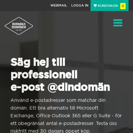
WEBMAIL
LOGGA IN
KUNDVAGN
0
Toggle
navigat
Säg hej till
professionell
e-post @dindomän
Använd e-postadresser som matchar din
domän. Ett bra alternativ till Microsoft
Exchange, Office Outlook 365 eller G Suite - för
ett obegränsat antal e-postadresser. Testa oss
riskfritt med 30 dagars öppet köp.