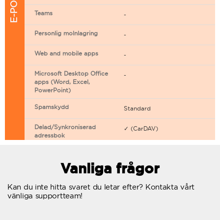
Teams
-
Personlig molnlagring
-
Web and mobile apps
-
Microsoft Desktop Office
-
apps (Word, Excel,
PowerPoint)
Spamskydd
Standard
Delad/Synkroniserad
✓ (CarDAV)
adressbok
Delad/Synkroniserad
✓ (CarDAV)
kalender
Vanliga frågor
E-postfiltrering
Kan du inte hitta svaret du letar efter? Kontakta vårt
vänliga supportteam!
Vidarebefordring av e-post
Autosvar