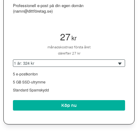
Professionell e-post på din egen domän
(namn@dittföretag.se)
27
kr
månadskostnad första året
därefter 27 kr
1 år: 324 kr
5 e-postkonton
5 GB SSD-utrymme
Standard Spamskydd
Köp nu