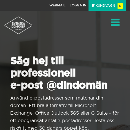
WEBMAIL
LOGGA IN
KUNDVAGN
0
Toggle
navigat
Säg hej till
professionell
e-post @dindomän
Använd e-postadresser som matchar din
domän. Ett bra alternativ till Microsoft
Exchange, Office Outlook 365 eller G Suite - för
ett obegränsat antal e-postadresser. Testa oss
riskfritt med 30 dagars öppet köp.