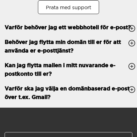
Prata med support
Öppet köp
30
Tvåfaktorsautentisering
-
Varför behöver jag ett webbhotell för e-post?
GENERELLA FUNKTIONER
Daglig säkerhetskopiering
Behöver jag flytta min domän till er för att
Gratis e-post &
använda er e-posttjänst?
telefonsupport
Gratis konfiguration
Kan jag flytta mailen i mitt nuvarande e-
postkonto till er?
30 dagars öppet köp
Varför ska jag välja en domänbaserad e-post
30 dagars kostnadsfritt
test
över t.ex. Gmail?
99.9 % Upp-tid