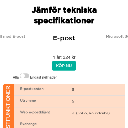
Jämför tekniska
specifikationer
E-post
l med E-post
Microsoft 3
1 år: 324 kr
KÖP NU
Alla
Endast skillnader
E-POSTFUNKTIONER
E-postkonton
5
Utrymme
5
Web e-postklijent
✓ (SoGo, Roundcube)
Exchange
-