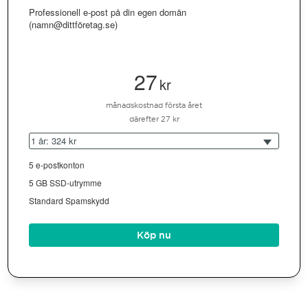
Professionell e-post på din egen domän
(namn@dittföretag.se)
27
kr
månadskostnad första året
därefter 27 kr
1 år: 324 kr
5 e-postkonton
5 GB SSD-utrymme
Standard Spamskydd
Köp nu