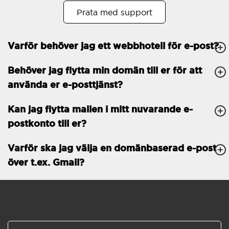
Prata med support
Öppet köp
30
Tvåfaktorsautentisering
-
Varför behöver jag ett webbhotell för e-post?
GENERELLA FUNKTIONER
Daglig säkerhetskopiering
Behöver jag flytta min domän till er för att
Gratis e-post &
använda er e-posttjänst?
telefonsupport
Gratis konfiguration
Kan jag flytta mailen i mitt nuvarande e-
postkonto till er?
30 dagars öppet köp
Varför ska jag välja en domänbaserad e-post
30 dagars kostnadsfritt
test
över t.ex. Gmail?
99.9 % Upp-tid