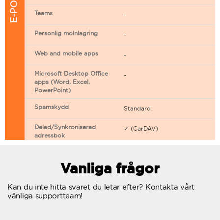
Teams
-
Personlig molnlagring
-
Web and mobile apps
-
Microsoft Desktop Office
-
apps (Word, Excel,
PowerPoint)
Spamskydd
Standard
Delad/Synkroniserad
✓ (CarDAV)
adressbok
Delad/Synkroniserad
✓ (CarDAV)
kalender
Vanliga frågor
E-postfiltrering
Kan du inte hitta svaret du letar efter? Kontakta vårt
vänliga supportteam!
Vidarebefordring av e-post
Autosvar