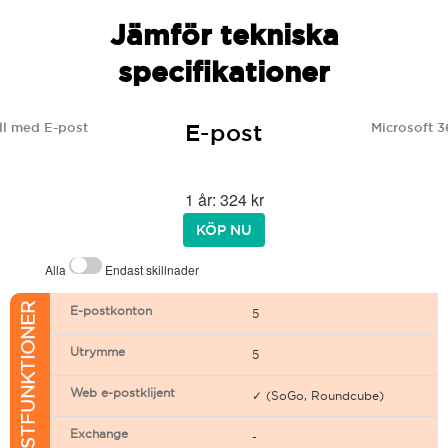
Jämför tekniska
specifikationer
E-post
l med E-post
Microsoft 3
1 år: 324 kr
KÖP NU
Alla
Endast skillnader
E-POSTFUNKTIONER
E-postkonton
5
Utrymme
5
Web e-postklijent
✓ (SoGo, Roundcube)
Exchange
-