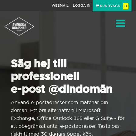
WEBMAIL
LOGGA IN
KUNDVAGN
0
Toggle
navigat
Säg hej till
professionell
e-post @dindomän
Använd e-postadresser som matchar din
domän. Ett bra alternativ till Microsoft
Exchange, Office Outlook 365 eller G Suite - för
ett obegränsat antal e-postadresser. Testa oss
riskfritt med 30 dagars öppet köp.