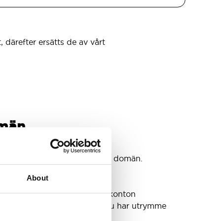
, därefter ersätts de av vårt
omän
tkonton
konton som du behöver @din domän.
About
a din inkorg eller behöva fler konton
et växer. Vi har sett till att du har utrymme