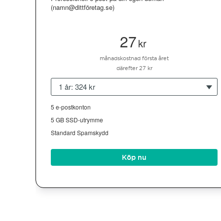
(namn@dittföretag.se)
27
kr
månadskostnad första året
därefter 27 kr
1 år: 324 kr
5 e-postkonton
5 GB SSD-utrymme
Standard Spamskydd
Köp nu