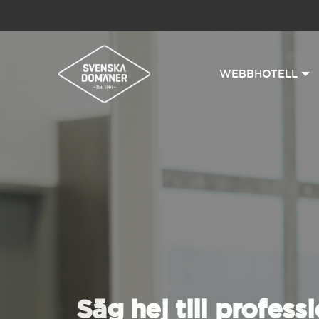
WEBBHOTELL
Säg hej till professi