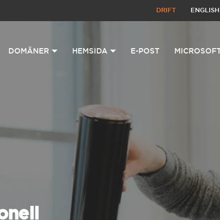
DRIFT
ENGLISH
DOMÄNER
HEMSIDA
E-POST
MICROSOFT
onell