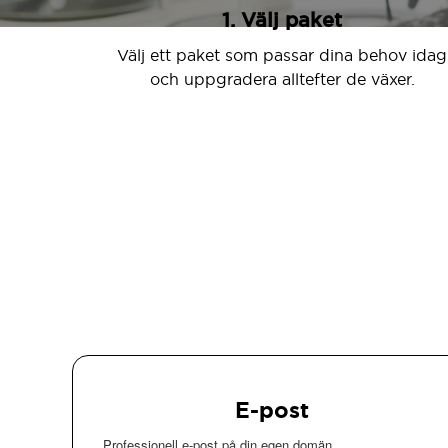
1. Välj paket
Välj ett paket som passar dina behov idag
och uppgradera alltefter de växer.
E-post
Professionell e-post på din egen domän