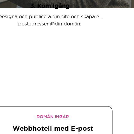
3. Kom igång
Designa och publicera din site och skapa e-
postadresser @din domän.
DOMÄN INGÅR
Webbhotell med E-post