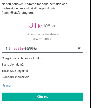
När du behöver utrymme för både hemsida och
professionell e-post på din egen domän
(namn@dittföretag.se).
31
kr
108 kr
månadskostnad första året
därefter 108 kr
1 år:
368 kr
1 296 kr
Obegränsat antal e-postkonton
1 ansluten domän
15GB SSD utrymme
Standard spamskydd
läs mer
Köp nu