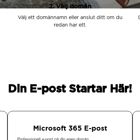
2. Välj domän
Välj ett domännamn eller anslut ditt om du
redan har ett.
Din E-post Startar Här!
Microsoft 365 E-post
Professionell e-post på din egen domän