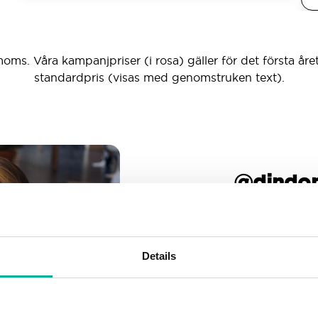
moms. Våra kampanjpriser (i rosa) gäller för det första året
standardpris (visas med genomstruken text).
_ _ _ @dind
Obegränsat antal e-pos
Skapa så manga e-post
Details
Gott om utrymme
Oroa dig inte för att fyll
allteftersom din verksamh
nog.