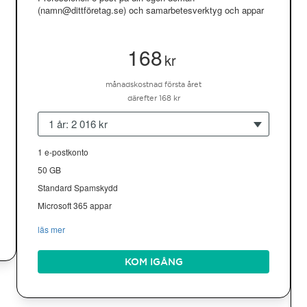
(namn@dittföretag.se) och samarbetesverktyg och appar
168
kr
månadskostnad första året
därefter 168 kr
1 år: 2 016 kr
1 e-postkonto
50 GB
Standard Spamskydd
Microsoft 365 appar
läs mer
KOM IGÅNG